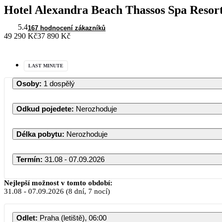
Hotel Alexandra Beach Thassos Spa Resor
5.4
167 hodnocení zákazníků
49 290 Kč
37 890 Kč
LAST MINUTE
Osoby
:
1 dospělý
Odkud pojedete
:
Nerozhoduje
Délka pobytu
:
Nerozhoduje
Termín
:
31.08 - 07.09.2026
Nejlepší možnost v tomto období:
31.08
-
07.09.2026
(8 dní, 7 nocí)
Odlet
:
Praha (letiště), 06:00