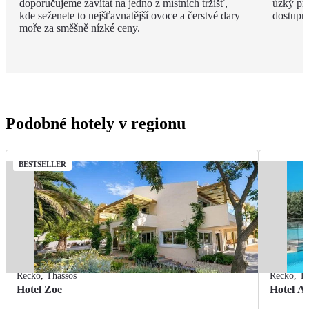
doporučujeme zavítat na jedno z místních tržišť,
úzký pru
kde seženete to nejšťavnatější ovoce a čerstvé dary
dostupné
moře za směšně nízké ceny.
Podobné hotely v regionu
BESTSELLER
Řecko
,
Thassos
Řecko
,
Th
Hotel Zoe
Hotel Ae