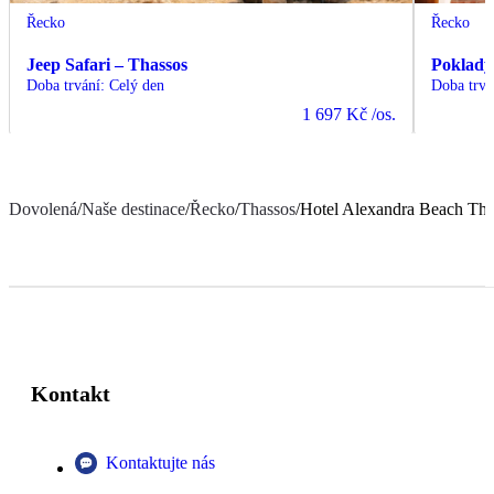
Řecko
Řecko
Jeep Safari – Thassos
Poklady
Doba trvání
:
Celý den
Doba trvá
1 697 Kč
/os.
Dovolená
/
Naše destinace
/
Řecko
/
Thassos
/
Hotel Alexandra Beach Tha
Kontakt
Kontaktujte nás