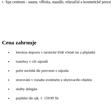
•
Spa centrum - sauna, vířivka, masáže, relaxační a kosmetické proc
Cena zahrnuje
leteckou dopravu v turistické třídě včetně tax a příplatků
transfery v cíli zájezdů
počet noclehů dle potvrzení o zájezdu
stravování v rozsahu uvedeném u ubytovacího objektu
služby delegáta
pojištění dle zák. č. 159/99 Sb.