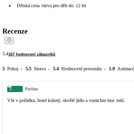
Dětská cena /sleva pro děti do: 12 let
Recenze
5.4
167 hodnocení zákazníků
5
Pokoj
5.5
Strava
5.4
Hodnocení personálu
1.9
Animac
5
Pavlína
Vše v pořádku, hotel krásný, skvělé jídlo a vsmichni moc milí.