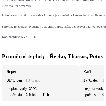
Čas stravování a provoz jednotlivých prvků hotelové infrastruktury uvedenýc
které majitel nemá vliv.
Informace o oficiální kategorizaci hotelu je v souladu s kategorizací používanou 
Polovina hvězdičky uvedená ve slovním popisu může označovat nadhodnocenou n
Kód nabídky:
KVA2ALE
Průměrné teploty - Řecko, Thassos, Potos
Srpen
Září
31
°C
18
°C
27
°C
1
den
noc
den
teplota vody
25°C
teplota vody
počet slunných hodin
11 h
počet slunnýc