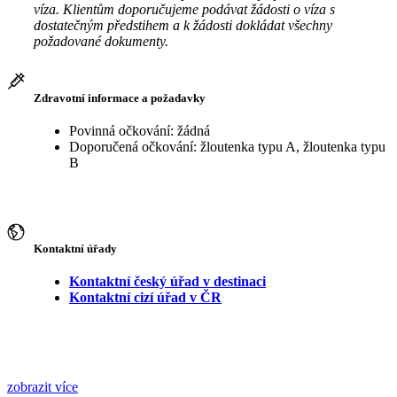
víza. Klientům doporučujeme podávat žádosti o víza s
dostatečným předstihem a k žádosti dokládat všechny
požadované dokumenty.
Zdravotní informace a požadavky
Povinná očkování: žádná
Doporučená očkování: žloutenka typu A, žloutenka typu
B
Kontaktní úřady
Kontaktní český úřad v destinaci
Kontaktní cizí úřad v ČR
zobrazit více