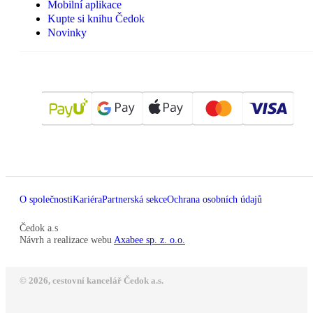
Mobilní aplikace
Kupte si knihu Čedok
Novinky
O společnosti
Kariéra
Partnerská sekce
Ochrana osobních údajů
Čedok a.s
Návrh a realizace webu
Axabee sp. z. o.o.
© 2026, cestovní kancelář Čedok a.s.