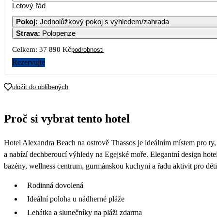
Letový řád
Pokoj
:
Jednolůžkový pokoj s výhledem/zahrada
Strava
:
Polopenze
Celkem:
37 890 Kč
podrobnosti
Rezervujte
uložit do oblíbených
Proč si vybrat tento hotel
Hotel Alexandra Beach na ostrově Thassos je ideálním místem pro ty, 
a nabízí dechberoucí výhledy na Egejské moře. Elegantní design hote
bazény, wellness centrum, gurmánskou kuchyni a řadu aktivit pro děti
Rodinná dovolená
Ideální poloha u nádherné pláže
Lehátka a slunečníky na pláži zdarma