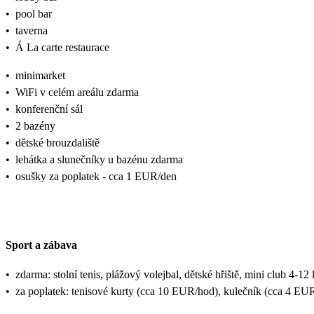
•
pool bar
•
taverna
•
Á La carte restaurace
•
minimarket
•
WiFi v celém areálu zdarma
•
konferenční sál
•
2 bazény
•
dětské brouzdaliště
•
lehátka a slunečníky u bazénu zdarma
•
osušky za poplatek - cca 1 EUR/den
Sport a zábava
•
zdarma: stolní tenis, plážový volejbal, dětské hřiště, mini club 4-12 l
•
za poplatek: tenisové kurty (cca 10 EUR/hod), kulečník (cca 4 EU