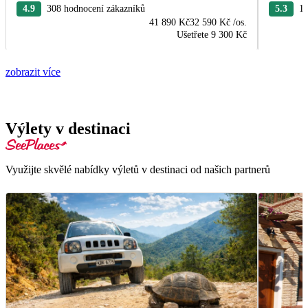
4.9
308 hodnocení zákazníků
5.3
12
41 890 Kč
32 590 Kč
/os.
Ušetřete
9 300 Kč
zobrazit více
Výlety v destinaci
Využijte skvělé nabídky výletů v destinaci od našich partnerů