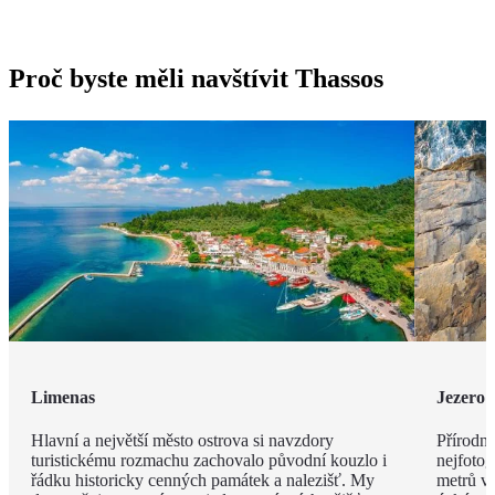
Proč byste měli navštívit Thassos
Limenas
Jezero 
Hlavní a největší město ostrova si navzdory
Přírodní
turistickému rozmachu zachovalo původní kouzlo i
nejfotog
řádku historicky cenných památek a nalezišť. My
metrů v