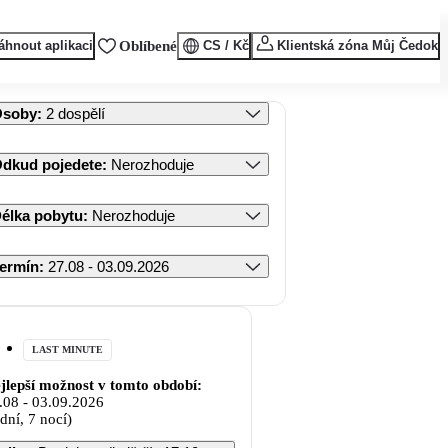
áhnout aplikaci
Oblíbené
CS / Kč
Klientská zóna Můj Čedok
Osoby
:
2 dospělí
dkud pojedete
:
Nerozhoduje
élka pobytu
:
Nerozhoduje
ermín
:
27.08 - 03.09.2026
LAST MINUTE
jlepší možnost v tomto období:
.08
-
03.09.2026
 dní, 7 nocí)