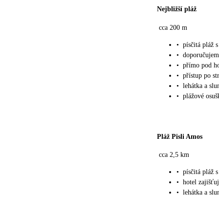
Nejbližší pláž
cca 200 m
•
písčitá pláž
•
doporučujem
•
přímo pod h
•
přístup po st
•
lehátka a sl
•
plážové osu
Pláž Pisli Amos
cca 2,5 km
•
písčitá pláž
•
hotel zajišť
•
lehátka a slu