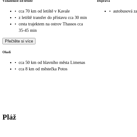
Vzdálenost od letiště
Doprava
•
cca 70 km od letiště v Kavale
•
autobusová za
•
z letiště transfer do přístavu cca 30 min
•
cesta trajektem na ostrov Thassos cca
35-45 min
Přečtěte si více
Okolí
•
cca 50 km od hlavního města Limenas
•
cca 8 km od městečka Potos
Pláž