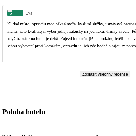
5
Eva
Klidné místo, opravdu moc pěkné moře, kvalitní služby, usměvavý personá
menší, zato kvalitnější výběr jídla), zákusky na jedničku, drinky skvělé. P
když transfer na hotel je delší. Zájezd kupován již na podzim, letěli jsme 
sebou vybavení proti komárům, opravdu je jich zde hodně a sajou ty potvo
Zobrazit všechny recenze
Poloha hotelu