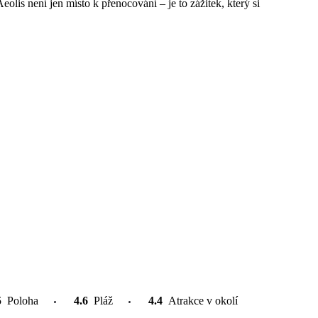
olis není jen místo k přenocování – je to zážitek, který si
5
Poloha
4.6
Pláž
4.4
Atrakce v okolí