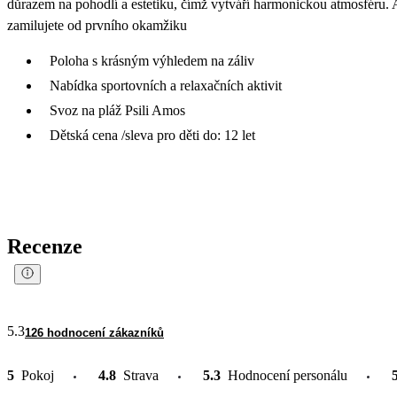
důrazem na pohodlí a estetiku, čímž vytváří harmonickou atmosféru. Ae
zamilujete od prvního okamžiku
Poloha s krásným výhledem na záliv
Nabídka sportovních a relaxačních aktivit
Svoz na pláž Psili Amos
Dětská cena /sleva pro děti do: 12 let
Recenze
5.3
126 hodnocení zákazníků
5
Pokoj
4.8
Strava
5.3
Hodnocení personálu