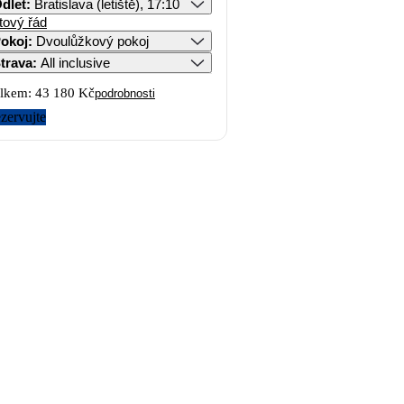
dlet
:
Bratislava (letiště), 17:10
tový řád
okoj
:
Dvoulůžkový pokoj
trava
:
All inclusive
lkem:
43 180 Kč
podrobnosti
zervujte