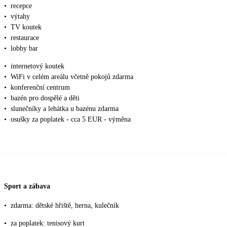
•
recepce
•
výtahy
•
TV koutek
•
restaurace
•
lobby bar
•
internetový koutek
•
WiFi v celém areálu včetně pokojů zdarma
•
konferenční centrum
•
bazén pro dospělé a děti
•
slunečníky a lehátka u bazénu zdarma
•
osušky za poplatek - cca 5 EUR - výměna
Sport a zábava
•
zdarma: dětské hřiště, herna, kulečník
•
za poplatek: tenisový kurt