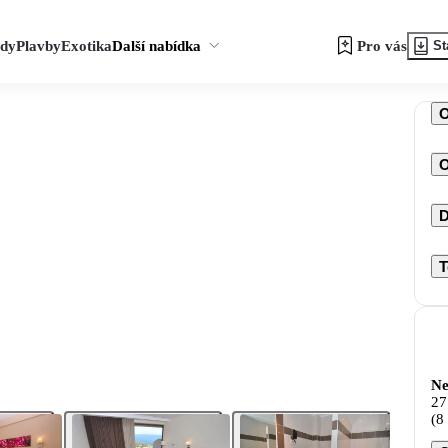
zdy
Plavby
Exotika
Další nabídka
Pro vás
St
O
D
T
Ne
27
(8