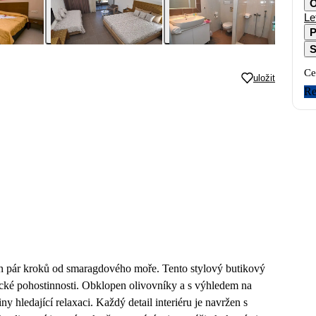
O
Le
P
S
Ce
uložit
Re
 jen pár kroků od smaragdového moře. Tento stylový butikový
ecké pohostinnosti. Obklopen olivovníky a s výhledem na
y hledající relaxaci. Každý detail interiéru je navržen s