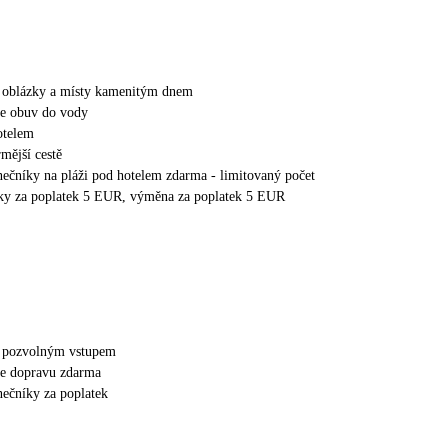
 s oblázky a místy kamenitým dnem
e obuv do vody
otelem
rmější cestě
unečníky na pláži pod hotelem zdarma - limitovaný počet
šky za poplatek 5 EUR, výměna za poplatek 5 EUR
 s pozvolným vstupem
uje dopravu zdarma
nečníky za poplatek