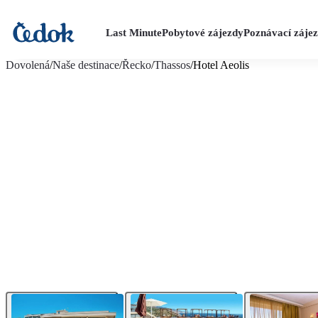
Last Minute
Pobytové zájezdy
Poznávací záje
více fotografií (18)
Dovolená
/
Naše destinace
/
Řecko
/
Thassos
/
Hotel Aeolis