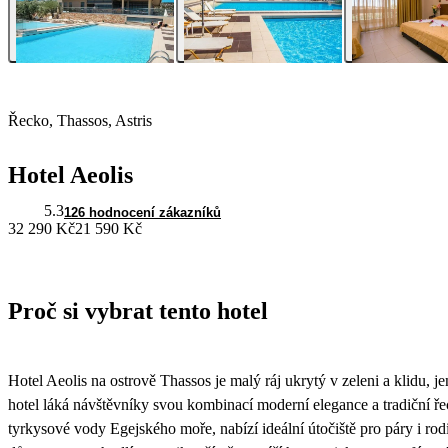
Řecko, Thassos, Astris
Hotel Aeolis
5.3
126 hodnocení zákazníků
32 290 Kč
21 590 Kč
Proč si vybrat tento hotel
Hotel Aeolis na ostrově Thassos je malý ráj ukrytý v zeleni a klidu,
hotel láká návštěvníky svou kombinací moderní elegance a tradiční ř
tyrkysové vody Egejského moře, nabízí ideální útočiště pro páry i rodin