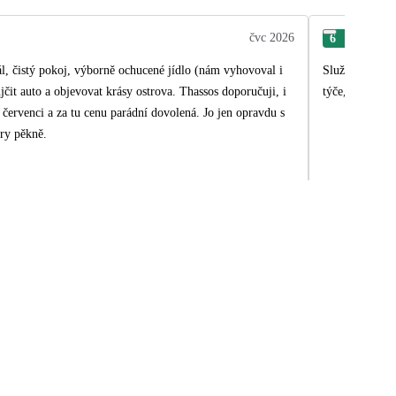
čvc 2026
6
Jind
l, čistý pokoj, výborně ochucené jídlo (nám vyhovoval i
Služby CK byly
ůjčit auto a objevovat krásy ostrova. Thassos doporučuji, i
týče, výběr ne
v červenci a za tu cenu parádní dovolená. Jo jen opravdu s
ry pěkně.