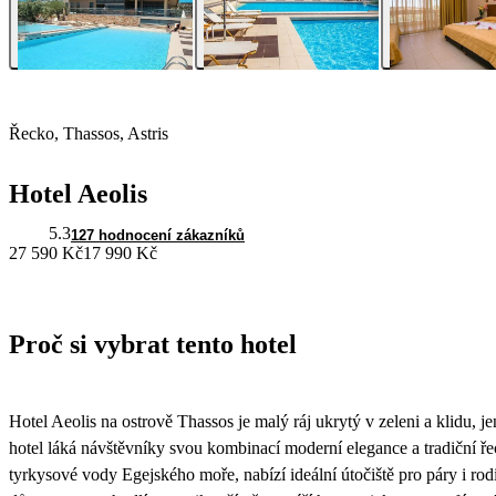
Řecko, Thassos, Astris
Hotel Aeolis
5.3
127 hodnocení zákazníků
27 590 Kč
17 990 Kč
Proč si vybrat tento hotel
Hotel Aeolis na ostrově Thassos je malý ráj ukrytý v zeleni a klidu,
hotel láká návštěvníky svou kombinací moderní elegance a tradiční ř
tyrkysové vody Egejského moře, nabízí ideální útočiště pro páry i rodin