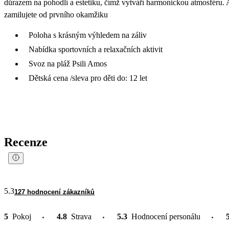
důrazem na pohodlí a estetiku, čímž vytváří harmonickou atmosféru. Ae
zamilujete od prvního okamžiku
Poloha s krásným výhledem na záliv
Nabídka sportovních a relaxačních aktivit
Svoz na pláž Psili Amos
Dětská cena /sleva pro děti do: 12 let
Recenze
5.3
127 hodnocení zákazníků
5
Pokoj
4.8
Strava
5.3
Hodnocení personálu