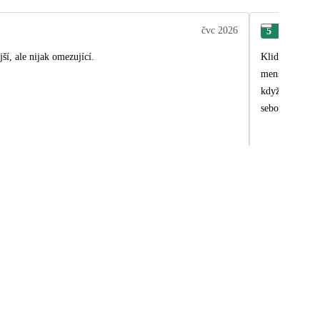
čvc 2026
5
Eva
ší, ale nijak omezující.
Klidné místo, 
menší, zato kv
když transfer 
sebou vybavení