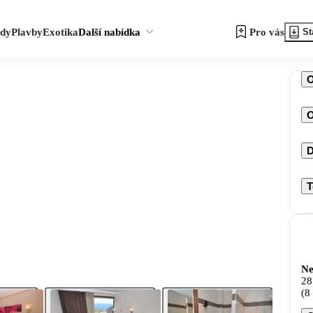
zdy
Plavby
Exotika
Další nabídka
Pro vás
St
O
D
T
Ne
28
(8