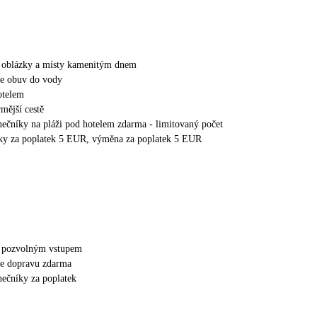
 s oblázky a místy kamenitým dnem
e obuv do vody
otelem
rmější cestě
unečníky na pláži pod hotelem zdarma - limitovaný počet
šky za poplatek 5 EUR, výměna za poplatek 5 EUR
 s pozvolným vstupem
uje dopravu zdarma
nečníky za poplatek