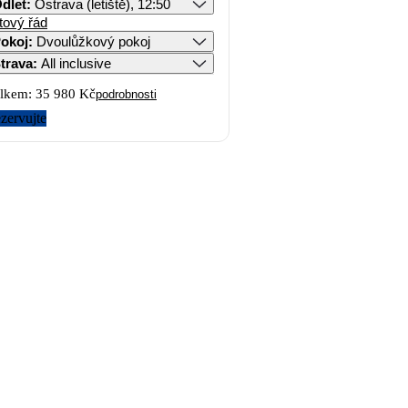
dlet
:
Ostrava (letiště), 12:50
tový řád
okoj
:
Dvoulůžkový pokoj
trava
:
All inclusive
lkem:
35 980 Kč
podrobnosti
zervujte