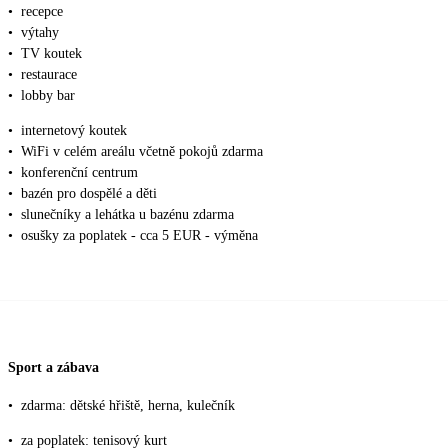
•
recepce
•
výtahy
•
TV koutek
•
restaurace
•
lobby bar
•
internetový koutek
•
WiFi v celém areálu včetně pokojů zdarma
•
konferenční centrum
•
bazén pro dospělé a děti
•
slunečníky a lehátka u bazénu zdarma
•
osušky za poplatek - cca 5 EUR - výměna
Sport a zábava
•
zdarma: dětské hřiště, herna, kulečník
•
za poplatek: tenisový kurt