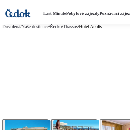
Last Minute
Pobytové zájezdy
Poznávací záje
více fotografií (18)
Dovolená
/
Naše destinace
/
Řecko
/
Thassos
/
Hotel Aeolis