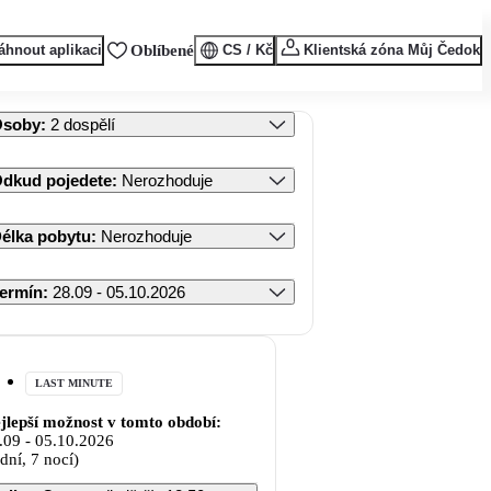
áhnout aplikaci
Oblíbené
CS / Kč
Klientská zóna Můj Čedok
Osoby
:
2 dospělí
dkud pojedete
:
Nerozhoduje
élka pobytu
:
Nerozhoduje
ermín
:
28.09 - 05.10.2026
LAST MINUTE
jlepší možnost v tomto období:
.09
-
05.10.2026
 dní, 7 nocí)