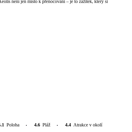
olis není jen místo k přenocování – je to zážitek, který si
5.1
Poloha
4.6
Pláž
4.4
Atrakce v okolí