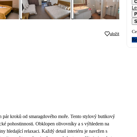
O
Le
P
S
Ce
uložit
Re
 jen pár kroků od smaragdového moře. Tento stylový butikový
ecké pohostinnosti. Obklopen olivovníky a s výhledem na
y hledající relaxaci. Každý detail interiéru je navržen s