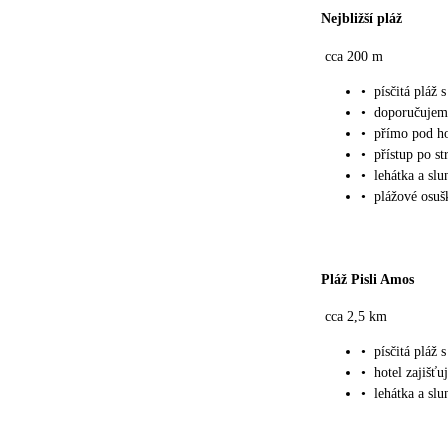
Nejbližší pláž
cca 200 m
•
písčitá pláž
•
doporučujem
•
přímo pod h
•
přístup po st
•
lehátka a sl
•
plážové osu
Pláž Pisli Amos
cca 2,5 km
•
písčitá pláž
•
hotel zajišť
•
lehátka a slu