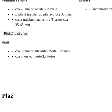
Vzdálenost od letiště
Doprava
•
cca 70 km od letiště v Kavale
•
autobusová za
•
z letiště transfer do přístavu cca 30 min
•
cesta trajektem na ostrov Thassos cca
35-45 min
Přečtěte si více
Okolí
•
cca 50 km od hlavního města Limenas
•
cca 8 km od městečka Potos
Pláž