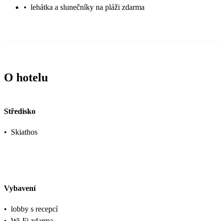
•
lehátka a slunečníky na pláži zdarma
O hotelu
Středisko
•
Skiathos
Vybavení
•
lobby s recepcí
•
Wi-Fi zdarma