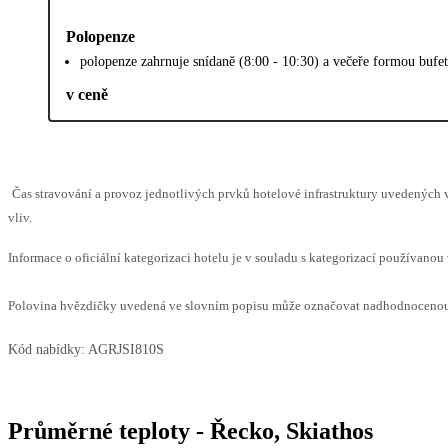
Polopenze
polopenze zahrnuje snídaně (8:00 - 10:30) a večeře formou bufe
v ceně
Čas stravování a provoz jednotlivých prvků hotelové infrastruktury uvedenýc
vliv.
Informace o oficiální kategorizaci hotelu je v souladu s kategorizací používanou 
Polovina hvězdičky uvedená ve slovním popisu může označovat nadhodnocenou n
Kód nabídky:
AGRJSI810S
Průměrné teploty - Řecko, Skiathos