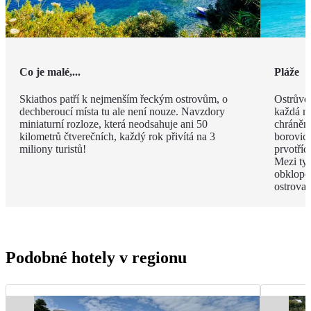
Co je malé,...
Pláže
Skiathos patří k nejmenším řeckým ostrovům, o
Ostrůvek
dechberoucí místa tu ale není nouze. Navzdory
každá má
miniaturní rozloze, která neodsahuje ani 50
chráněn
kilometrů čtverečních, každý rok přivítá na 3
borovico
miliony turistů!
prvotříd
Mezi ty
obklope
ostrova.
Podobné hotely v regionu