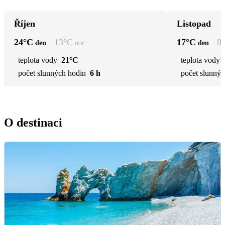
Říjen
Listopad
24
°C
13
°C
17
°C
8
den
noc
den
teplota vody
21°C
teplota vody
počet slunných hodin
6 h
počet slunnýc
O destinaci