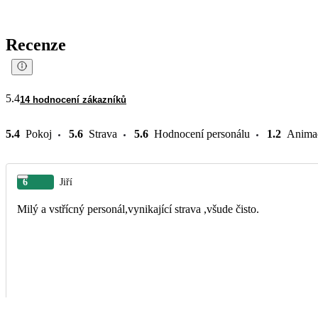
Recenze
5.4
14 hodnocení zákazníků
5.4
Pokoj
5.6
Strava
5.6
Hodnocení personálu
1.2
Anima
6
Jiří
Milý a vstřícný personál,vynikající strava ,všude čisto.