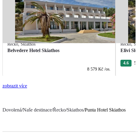
Řecko
,
Skiathos
Řecko
,
Sk
Belvedere Hotel Skiathos
Elivi Sk
4.6
5 
8 579 Kč
/os.
zobrazit více
Dovolená
/
Naše destinace
/
Řecko
/
Skiathos
/
Punta Hotel Skiathos