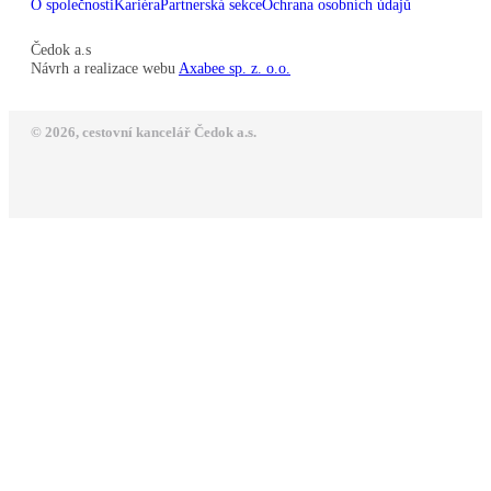
O společnosti
Kariéra
Partnerská sekce
Ochrana osobních údajů
Čedok a.s
Návrh a realizace webu
Axabee sp. z. o.o.
© 2026, cestovní kancelář Čedok a.s.