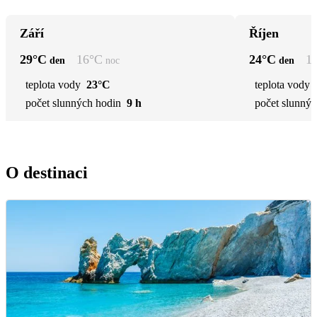
Září
Říjen
29
°C
16
°C
24
°C
1
den
noc
den
teplota vody
23°C
teplota vody
počet slunných hodin
9 h
počet slunnýc
O destinaci