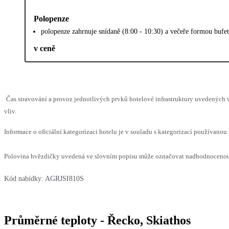
Polopenze
polopenze zahrnuje snídaně (8:00 - 10:30) a večeře formou bufe
v ceně
Čas stravování a provoz jednotlivých prvků hotelové infrastruktury uvedenýc
vliv.
Informace o oficiální kategorizaci hotelu je v souladu s kategorizací používanou 
Polovina hvězdičky uvedená ve slovním popisu může označovat nadhodnocenou n
Kód nabídky:
AGRJSI810S
Průměrné teploty - Řecko, Skiathos