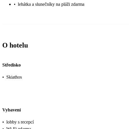
•
lehátka a slunečníky na pláži zdarma
O hotelu
Středisko
•
Skiathos
Vybavení
•
lobby s recepcí
•
Wi-Fi zdarma