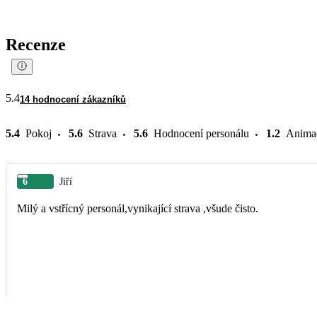
Recenze
5.4
14 hodnocení zákazníků
5.4
Pokoj
5.6
Strava
5.6
Hodnocení personálu
1.2
Anima
6
Jiří
Milý a vstřícný personál,vynikající strava ,všude čisto.