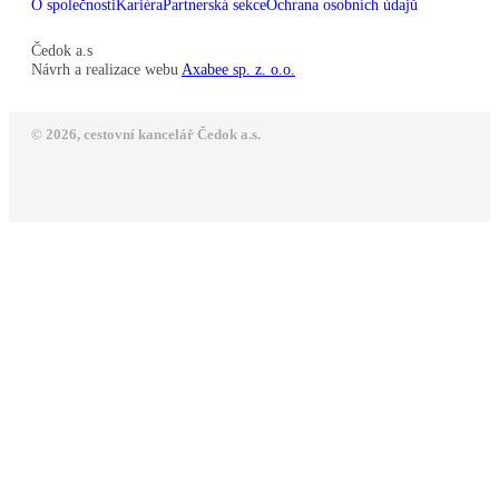
O společnosti
Kariéra
Partnerská sekce
Ochrana osobních údajů
Čedok a.s
Návrh a realizace webu
Axabee sp. z. o.o.
© 2026, cestovní kancelář Čedok a.s.