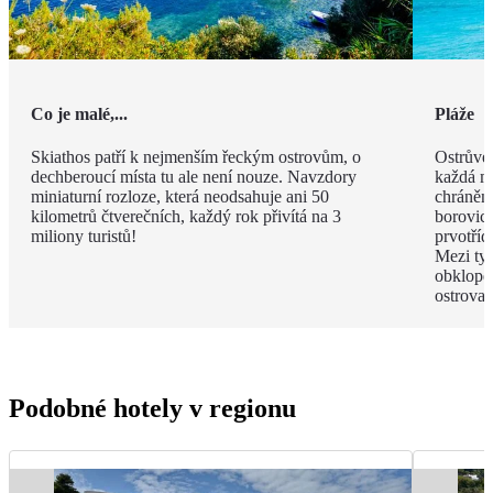
Co je malé,...
Pláže
Skiathos patří k nejmenším řeckým ostrovům, o
Ostrůvek
dechberoucí místa tu ale není nouze. Navzdory
každá má
miniaturní rozloze, která neodsahuje ani 50
chráněn
kilometrů čtverečních, každý rok přivítá na 3
borovico
miliony turistů!
prvotříd
Mezi ty
obklope
ostrova.
Podobné hotely v regionu