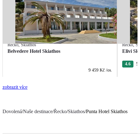
Řecko
,
Skiathos
Řecko
,
Sk
Belvedere Hotel Skiathos
Elivi Sk
4.6
5 
9 459 Kč
/os.
zobrazit více
Dovolená
/
Naše destinace
/
Řecko
/
Skiathos
/
Punta Hotel Skiathos