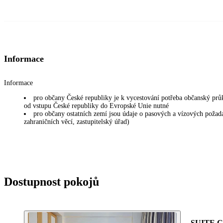
Informace
Informace
pro občany České republiky je k vycestování potřeba občanský prů
od vstupu České republiky do Evropské Unie nutné
pro občany ostatních zemí jsou údaje o pasových a vízových požadav
zahraničních věcí, zastupitelský úřad)
Dostupnost pokojů
SUITE C