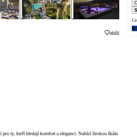
C
S
Ce
Re
uložit
 pro ty, kteří hledají komfort a eleganci. Nabízí širokou škálu