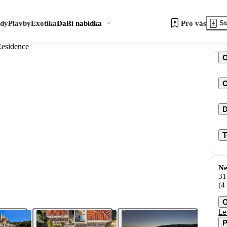
zdy
Plavby
Exotika
Další nabídka
Pro vás
St
Residence
O
D
T
Ne
31
(4
O
Le
P