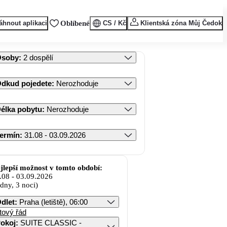
áhnout aplikaci
Oblíbené
CS / Kč
Klientská zóna Můj Čedok
Osoby
:
2 dospělí
dkud pojedete
:
Nerozhoduje
élka pobytu
:
Nerozhoduje
ermín
:
31.08 - 03.09.2026
jlepší možnost v tomto období:
.08
-
03.09.2026
 dny, 3 noci)
dlet
:
Praha (letiště), 06:00
tový řád
okoj
:
SUITE CLASSIC -