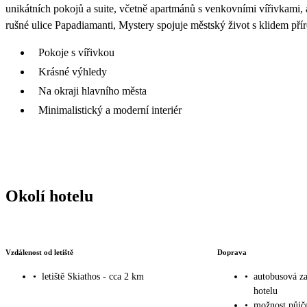
unikátních pokojů a suite, včetně apartmánů s venkovními vířivkami,
rušné ulice Papadiamanti, Mystery spojuje městský život s klidem přír
Pokoje s vířivkou
Krásné výhledy
Na okraji hlavního města
Minimalistický a moderní interiér
Okolí hotelu
Vzdálenost od letiště
Doprava
•
letiště Skiathos - cca 2 km
•
autobusová za
hotelu
•
možnost půjče