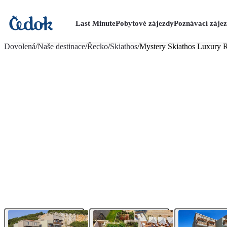
Last Minute
Pobytové zájezdy
Poznávací záje
více fotografií (20)
Dovolená
/
Naše destinace
/
Řecko
/
Skiathos
/
Mystery Skiathos Luxury 