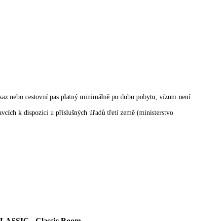
kaz nebo cestovní pas platný minimálně po dobu pobytu; vízum není
cích k dispozici u příslušných úřadů třetí země (ministerstvo
LASSIC - Classic Room