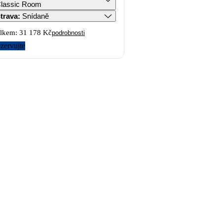
lassic Room
trava
:
Snídaně
lkem:
31 178 Kč
podrobnosti
zervujte