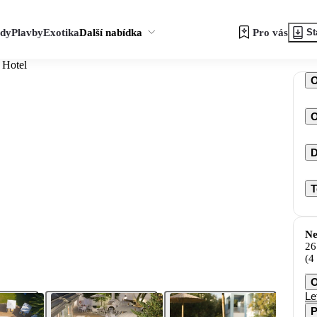
zdy
Plavby
Exotika
Další nabídka
Pro vás
St
 Hotel
O
D
T
Ne
26
(4
O
Le
P