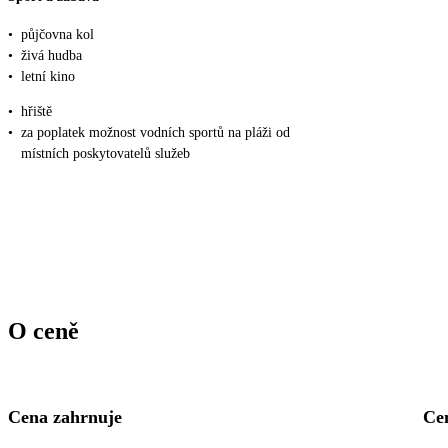
•
půjčovna kol
•
živá hudba
•
letní kino
•
hřiště
•
za poplatek možnost vodních sportů na pláži od
místních poskytovatelů služeb
O ceně
Cena zahrnuje
Ce