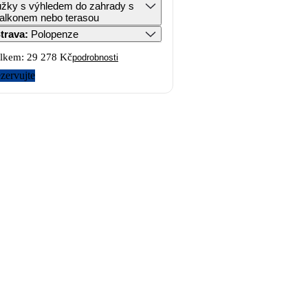
ůžky s výhledem do zahrady s
alkonem nebo terasou
trava
:
Polopenze
lkem:
29 278 Kč
podrobnosti
zervujte