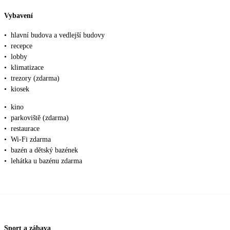
Vybavení
•
hlavní budova a vedlejší budovy
•
recepce
•
lobby
•
klimatizace
•
trezory (zdarma)
•
kiosek
•
kino
•
parkoviště (zdarma)
•
restaurace
•
Wi-Fi zdarma
•
bazén a dětský bazének
•
lehátka u bazénu zdarma
Sport a zábava