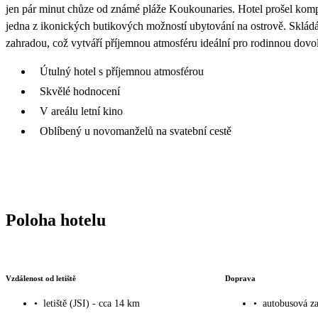
jen pár minut chůze od známé pláže Koukounaries. Hotel prošel kompl
jedna z ikonických butikových možností ubytování na ostrově. Sklá
zahradou, což vytváří příjemnou atmosféru ideální pro rodinnou dovo
Útulný hotel s příjemnou atmosférou
Skvělé hodnocení
V areálu letní kino
Oblíbený u novomanželů na svatební cestě
Poloha hotelu
Vzdálenost od letiště
Doprava
•
letiště (JSI) - cca 14 km
•
autobusová za