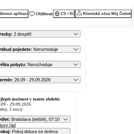
áhnout aplikaci
Oblíbené
CS / Kč
Klientská zóna Můj Čedok
Osoby
:
2 dospělí
dkud pojedete
:
Nerozhoduje
élka pobytu
:
Nerozhoduje
ermín
:
26.09 - 29.09.2026
jlepší možnost v tomto období:
.09
-
29.09.2026
 dny, 3 noci)
dlet
:
Bratislava (letiště), 07:10
tový řád
okoj
:
Pokoj deluxe se dvěma