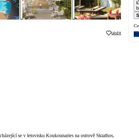
l
b
S
Ce
uložit
Re
házející se v letovisku Koukounaries na ostrově Skiathos,