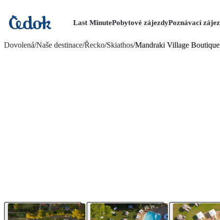
Last Minute
Pobytové zájezdy
Poznávací záje
více fotografií (25)
Dovolená
/
Naše destinace
/
Řecko
/
Skiathos
/
Mandraki Village Boutique