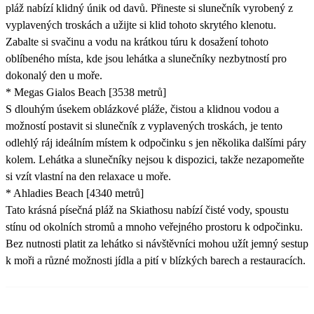
pláž nabízí klidný únik od davů. Přineste si slunečník vyrobený z
vyplavených troskách a užijte si klid tohoto skrytého klenotu.
Zabalte si svačinu a vodu na krátkou túru k dosažení tohoto
oblíbeného místa, kde jsou lehátka a slunečníky nezbytností pro
dokonalý den u moře.
* Megas Gialos Beach [3538 metrů]
S dlouhým úsekem oblázkové pláže, čistou a klidnou vodou a
možností postavit si slunečník z vyplavených troskách, je tento
odlehlý ráj ideálním místem k odpočinku s jen několika dalšími páry
kolem. Lehátka a slunečníky nejsou k dispozici, takže nezapomeňte
si vzít vlastní na den relaxace u moře.
* Ahladies Beach [4340 metrů]
Tato krásná písečná pláž na Skiathosu nabízí čisté vody, spoustu
stínu od okolních stromů a mnoho veřejného prostoru k odpočinku.
Bez nutnosti platit za lehátko si návštěvníci mohou užít jemný sestup
k moři a různé možnosti jídla a pití v blízkých barech a restauracích.