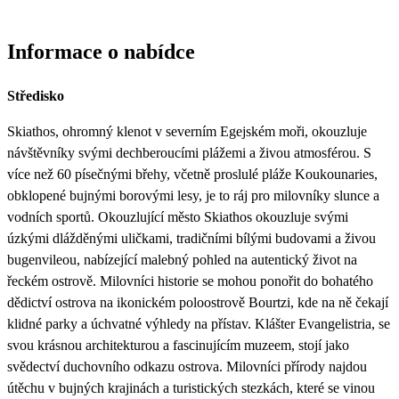
Informace o nabídce
Středisko
Skiathos, ohromný klenot v severním Egejském moři, okouzluje
návštěvníky svými dechberoucími plážemi a živou atmosférou. S
více než 60 písečnými břehy, včetně proslulé pláže Koukounaries,
obklopené bujnými borovými lesy, je to ráj pro milovníky slunce a
vodních sportů. Okouzlující město Skiathos okouzluje svými
úzkými dlážděnými uličkami, tradičními bílými budovami a živou
bugenvileou, nabízející malebný pohled na autentický život na
řeckém ostrově. Milovníci historie se mohou ponořit do bohatého
dědictví ostrova na ikonickém poloostrově Bourtzi, kde na ně čekají
klidné parky a úchvatné výhledy na přístav. Klášter Evangelistria, se
svou krásnou architekturou a fascinujícím muzeem, stojí jako
svědectví duchovního odkazu ostrova. Milovníci přírody najdou
útěchu v bujných krajinách a turistických stezkách, které se vinou