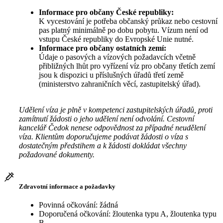
Informace pro občany České republiky:
K vycestování je potřeba občanský průkaz nebo cestovní
pas platný minimálně po dobu pobytu. Vízum není od
vstupu České republiky do Evropské Unie nutné.
Informace pro občany ostatních zemí:
Údaje o pasových a vízových požadavcích včetně
přibližných lhůt pro vyřízení víz pro občany třetích zemí
jsou k dispozici u příslušných úřadů třetí země
(ministerstvo zahraničních věcí, zastupitelský úřad).
Udělení víza je plně v kompetenci zastupitelských úřadů, proti
zamítnutí žádosti o jeho udělení není odvolání. Cestovní
kancelář Čedok nenese odpovědnost za případné neudělení
víza. Klientům doporučujeme podávat žádosti o víza s
dostatečným předstihem a k žádosti dokládat všechny
požadované dokumenty.
Zdravotní informace a požadavky
Povinná očkování: žádná
Doporučená očkování: žloutenka typu A, žloutenka typu
B