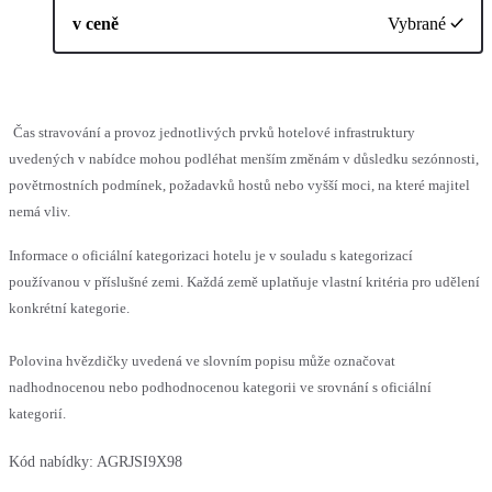
v ceně
Vybrané
Čas stravování a provoz jednotlivých prvků hotelové infrastruktury
uvedených v nabídce mohou podléhat menším změnám v důsledku sezónnosti,
povětrnostních podmínek, požadavků hostů nebo vyšší moci, na které majitel
nemá vliv.
Informace o oficiální kategorizaci hotelu je v souladu s kategorizací
používanou v příslušné zemi. Každá země uplatňuje vlastní kritéria pro udělení
konkrétní kategorie.
Polovina hvězdičky uvedená ve slovním popisu může označovat
nadhodnocenou nebo podhodnocenou kategorii ve srovnání s oficiální
kategorií.
Kód nabídky:
AGRJSI9X98