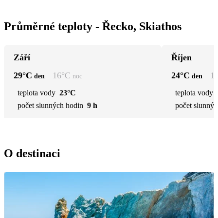
Průměrné teploty - Řecko, Skiathos
Září
Říjen
29
°C
16
°C
24
°C
1
den
noc
den
teplota vody
23°C
teplota vody
počet slunných hodin
9 h
počet slunnýc
O destinaci