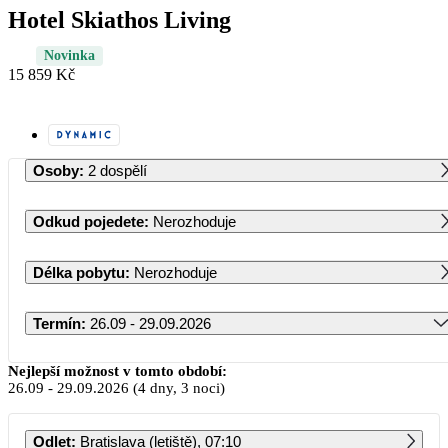
Hotel Skiathos Living
Novinka
15 859 Kč
Osoby
:
2 dospělí
Odkud pojedete
:
Nerozhoduje
Délka pobytu
:
Nerozhoduje
Termín
:
26.09 - 29.09.2026
Září 2026
Nejlepší možnost v tomto období:
26.09
-
29.09.2026
(4 dny, 3 noci)
PO
ÚT
ST
ČT
PÁ
SO
NE
Odlet
:
Bratislava (letiště), 07:10