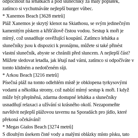
odpočinout na lehátkách a pod slunečníky za malý poplatek,
zatímco si vychutnáváte nejlepší burger vůbec.
* Xanemos Beach [3628 metrů]
Pláž Xanemos je skrytý klenot na Skiathosu, se svým jedinečným
kamenitým pískem a křišťálově čistou vodou. Sestup k moři je
mírný, což usnadňuje osvěžující koupání. Zatímco lehátka a
slunečníky jsou k dispozici k pronájmu, můžete si také přinést
vlastní slunečník, abyste se chránili před sluncem. A nejlepší část?
Můžete sledovat letadla, jak létají nad vámi, zatímco si odpočíváte v
tomto klidném a nedotčeném ráji.
* Arkou Beach [3216 metrů]
Písečná pláž na tomto odlehlém místě je obklopena tyrkysovými
vodami a několika stromy, což nabízí mírný sestup k moři. I když
může být přeplněná, zdarma dostupné lehátka a slunečníky
usnadňují relaxaci a užívání si krásného okolí. Nezapomeňte
navštívit nejlepší plážovou tavernu na Sporadách pro jídlo, které
překoná očekávání!
* Megas Gialos Beach [3274 metrů]
S dlouhým úsekem čisté vody a malými oblázky místo písku, tato