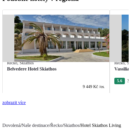
Řecko
,
Skiathos
Řecko
,
Sk
Belvedere Hotel Skiathos
Vassilia
5.6
3 
9 449 Kč
/os.
zobrazit více
Dovolená
/
Naše destinace
/
Řecko
/
Skiathos
/
Hotel Skiathos Living