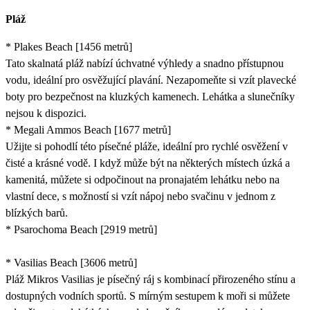
Pláž
* Plakes Beach [1456 metrů]
Tato skalnatá pláž nabízí úchvatné výhledy a snadno přístupnou
vodu, ideální pro osvěžující plavání. Nezapomeňte si vzít plavecké
boty pro bezpečnost na kluzkých kamenech. Lehátka a slunečníky
nejsou k dispozici.
* Megali Ammos Beach [1677 metrů]
Užijte si pohodlí této písečné pláže, ideální pro rychlé osvěžení v
čisté a krásné vodě. I když může být na některých místech úzká a
kamenitá, můžete si odpočinout na pronajatém lehátku nebo na
vlastní dece, s možností si vzít nápoj nebo svačinu v jednom z
blízkých barů.
* Psarochoma Beach [2919 metrů]
* Vasilias Beach [3606 metrů]
Pláž Mikros Vasilias je písečný ráj s kombinací přirozeného stínu a
dostupných vodních sportů. S mírným sestupem k moři si můžete