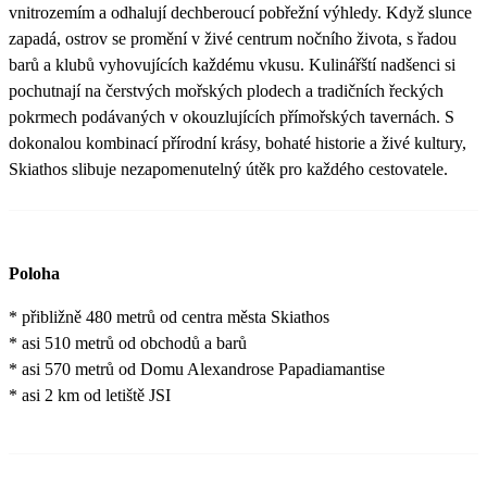
vnitrozemím a odhalují dechberoucí pobřežní výhledy. Když slunce
zapadá, ostrov se promění v živé centrum nočního života, s řadou
barů a klubů vyhovujících každému vkusu. Kulinářští nadšenci si
pochutnají na čerstvých mořských plodech a tradičních řeckých
pokrmech podávaných v okouzlujících přímořských tavernách. S
dokonalou kombinací přírodní krásy, bohaté historie a živé kultury,
Skiathos slibuje nezapomenutelný útěk pro každého cestovatele.
Poloha
* přibližně 480 metrů od centra města Skiathos
* asi 510 metrů od obchodů a barů
* asi 570 metrů od Domu Alexandrose Papadiamantise
* asi 2 km od letiště JSI