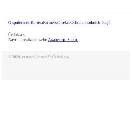
O společnosti
Kariéra
Partnerská sekce
Ochrana osobních údajů
Čedok a.s
Návrh a realizace webu
Axabee sp. z. o.o.
© 2026, cestovní kancelář Čedok a.s.