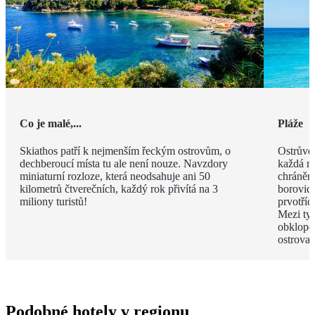
Co je malé,...
Pláže
Skiathos patří k nejmenším řeckým ostrovům, o
Ostrůvek
dechberoucí místa tu ale není nouze. Navzdory
každá má
miniaturní rozloze, která neodsahuje ani 50
chráněn
kilometrů čtverečních, každý rok přivítá na 3
borovico
miliony turistů!
prvotříd
Mezi ty
obklope
ostrova.
Podobné hotely v regionu