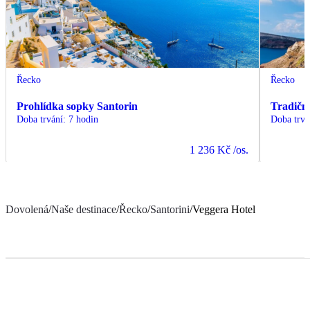
Řecko
Řecko
Prohlídka sopky Santorin
Tradiční
Doba trvání
:
7 hodin
Doba trvá
1 236 Kč
/os.
Dovolená
/
Naše destinace
/
Řecko
/
Santorini
/
Veggera Hotel