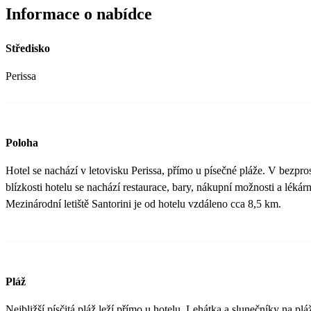
Informace o nabídce
Středisko
Perissa
Poloha
Hotel se nachází v letovisku Perissa, přímo u písečné pláže. V bezpro
blízkosti hotelu se nachází restaurace, bary, nákupní možnosti a lékárn
Mezinárodní letiště Santorini je od hotelu vzdáleno cca 8,5 km.
Pláž
Nejbližší písčitá pláž leží přímo u hotelu. Lehátka a slunečníky na plá