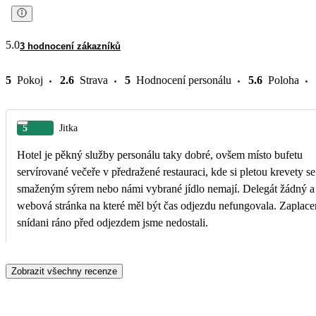
5.0
3 hodnocení zákazníků
5
Pokoj
2.6
Strava
5
Hodnocení personálu
5.6
Poloha
5
Jitka
Hotel je pěkný služby personálu taky dobré, ovšem místo bufetu
servírované večeře v předražené restauraci, kde si pletou krevety se
smaženým sýrem nebo námi vybrané jídlo nemají. Delegát žádný a
webová stránka na které měl být čas odjezdu nefungovala. Zaplac
snídani ráno před odjezdem jsme nedostali.
Zobrazit všechny recenze