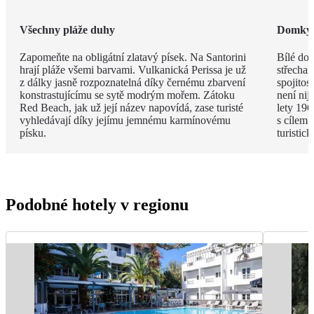
Všechny pláže duhy
Domky j
Zapomeňte na obligátní zlatavý písek. Na Santorini
Bílé do
hrají pláže všemi barvami. Vulkanická Perissa je už
střecham
z dálky jasně rozpoznatelná díky černému zbarvení
spojitos
konstrastujícímu se sytě modrým mořem. Zátoku
není nij
Red Beach, jak už její název napovídá, zase turisté
lety 196
vyhledávají díky jejímu jemnému karmínovému
s cílem 
písku.
turistic
Podobné hotely v regionu