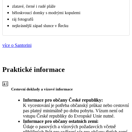
zlatavé, černé i rudé pláže
běloskvoucí domky s modrými kopulemi
ráj fotografů
nejkrásnější západ slunce v Řecku
více o Santorini
Praktické informace
Cestovní doklady a vízové informace
Informace pro občany České republiky:
K vycestování je potřeba občanský průkaz nebo cestovní
pas platný minimálně po dobu pobytu. Vízum není od
vstupu České republiky do Evropské Unie nutné.
Informace pro občany ostatních zemí:
Údaje o pasových a vízových požadavcích včetně
přibližných lhůt pro vyřízení víz pro občany třetích zemí