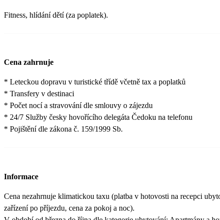
Fitness, hlídání dětí (za poplatek).
Cena zahrnuje
* Leteckou dopravu v turistické třídě včetně tax a poplatků
* Transfery v destinaci
* Počet nocí a stravování dle smlouvy o zájezdu
* 24/7 Služby česky hovořícího delegáta Čedoku na telefonu
* Pojištění dle zákona č. 159/1999 Sb.
Informace
Cena nezahrnuje klimatickou taxu (platba v hotovosti na recepci uby
zařízení po příjezdu, cena za pokoj a noc).
V období od března do října dle kategorie ubytování: Apartmány a ho