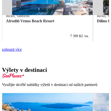
Řecko
,
Santorini
Řecko
,
Sa
Afroditi Venus Beach Resort
Dilino H
7 399 Kč
/os.
zobrazit více
Výlety v destinaci
Využijte skvělé nabídky výletů v destinaci od našich partnerů