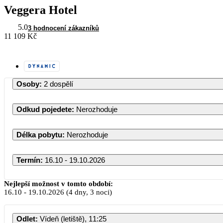
Veggera Hotel
5.0
3 hodnocení zákazníků
11 109 Kč
Osoby
:
2 dospělí
Odkud pojedete
:
Nerozhoduje
Délka pobytu
:
Nerozhoduje
Termín
:
16.10 - 19.10.2026
Říjen 2026
Nejlepší možnost v tomto období:
16.10
-
19.10.2026
(4 dny, 3 noci)
PO
ÚT
ST
ČT
PÁ
SO
N
Odlet
:
Vídeň (letiště), 11:25