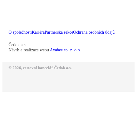
O společnosti
Kariéra
Partnerská sekce
Ochrana osobních údajů
Čedok a.s
Návrh a realizace webu
Axabee sp. z. o.o.
© 2026, cestovní kancelář Čedok a.s.