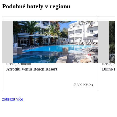
Podobné hotely v regionu
Řecko
,
Santorini
Řecko
,
Sa
Afroditi Venus Beach Resort
Dilino H
7 399 Kč
/os.
zobrazit více