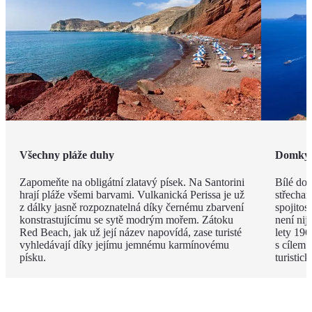
Všechny pláže duhy
Domky j
Zapomeňte na obligátní zlatavý písek. Na Santorini
Bílé do
hrají pláže všemi barvami. Vulkanická Perissa je už
střecham
z dálky jasně rozpoznatelná díky černému zbarvení
spojitos
konstrastujícímu se sytě modrým mořem. Zátoku
není nij
Red Beach, jak už její název napovídá, zase turisté
lety 196
vyhledávají díky jejímu jemnému karmínovému
s cílem 
písku.
turistic