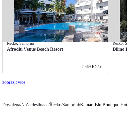
Řecko
,
Santorini
Řecko
,
Sa
Afroditi Venus Beach Resort
Dilino H
7 369 Kč
/os.
zobrazit více
Dovolená
/
Naše destinace
/
Řecko
/
Santorini
/
Kamari Blu Boutique Hote