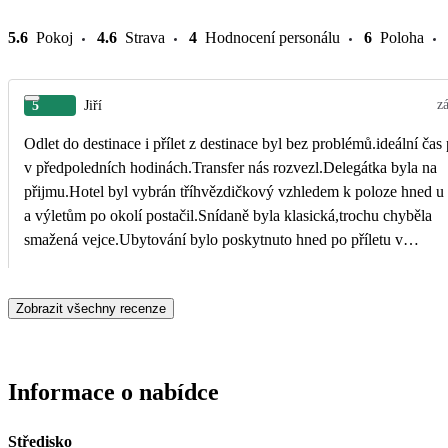
5.6
Pokoj
4.6
Strava
4
Hodnocení personálu
6
Poloha
z
5
Jiří
Odlet do destinace i přílet z destinace byl bez problémů.ideální čas 
v předpoledních hodinách.Transfer nás rozvezl.Delegátka byla na
přijmu.Hotel byl vybrán tříhvězdičkový vzhledem k poloze hned u 
a výletům po okolí postačil.Snídaně byla klasická,trochu chyběla
smažená vejce.Ubytování bylo poskytnuto hned po příletu v
předpoledním čase.Celkově spokojenost.
Zobrazit všechny recenze
Informace o nabídce
Středisko