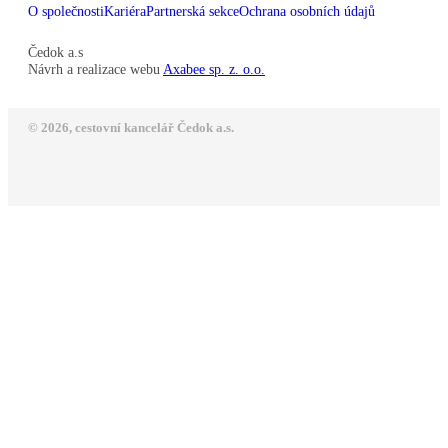
O společnosti
Kariéra
Partnerská sekce
Ochrana osobních údajů
Čedok a.s
Návrh a realizace webu
Axabee sp. z. o.o.
© 2026, cestovní kancelář Čedok a.s.