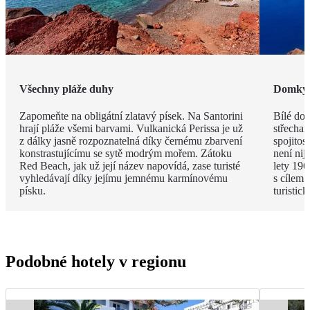
Všechny pláže duhy
Domky j
Zapomeňte na obligátní zlatavý písek. Na Santorini
Bílé do
hrají pláže všemi barvami. Vulkanická Perissa je už
střecham
z dálky jasně rozpoznatelná díky černému zbarvení
spojitos
konstrastujícímu se sytě modrým mořem. Zátoku
není nij
Red Beach, jak už její název napovídá, zase turisté
lety 196
vyhledávají díky jejímu jemnému karmínovému
s cílem 
písku.
turistic
Podobné hotely v regionu