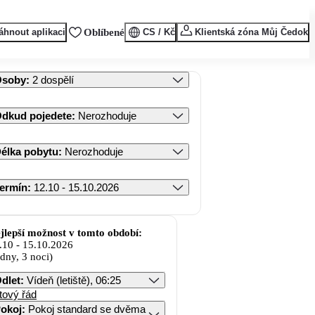
áhnout aplikaci
Oblíbené
CS / Kč
Klientská zóna Můj Čedok
Osoby
:
2 dospělí
dkud pojedete
:
Nerozhoduje
élka pobytu
:
Nerozhoduje
ermín
:
12.10 - 15.10.2026
jlepší možnost v tomto období:
.10
-
15.10.2026
 dny, 3 noci)
dlet
:
Vídeň (letiště), 06:25
tový řád
okoj
:
Pokoj standard se dvěma