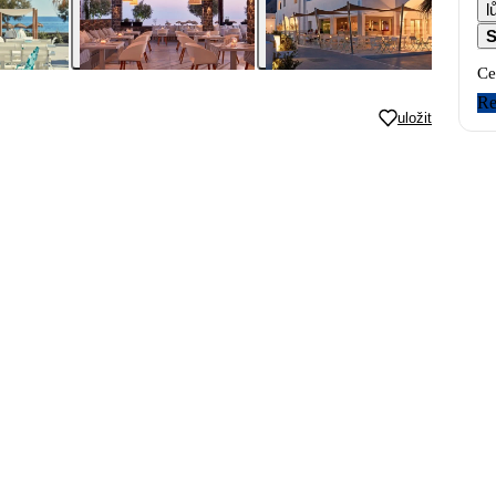
l
S
Ce
Re
uložit