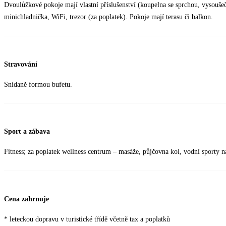
Dvoulůžkové pokoje mají vlastní příslušenství (koupelna se sprchou, vysouše
minichladnička, WiFi, trezor (za poplatek). Pokoje mají terasu či balkon.
Stravování
Snídaně formou bufetu.
Sport a zábava
Fitness; za poplatek wellness centrum – masáže, půjčovna kol, vodní sporty na
Cena zahrnuje
* leteckou dopravu v turistické třídě včetně tax a poplatků