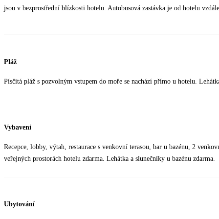
jsou v bezprostřední blízkosti hotelu. Autobusová zastávka je od hotelu vzdál
Pláž
Písčitá pláž s pozvolným vstupem do moře se nachází přímo u hotelu. Lehátk
Vybavení
Recepce, lobby, výtah, restaurace s venkovní terasou, bar u bazénu, 2 venkov
veřejných prostorách hotelu zdarma. Lehátka a slunečníky u bazénu zdarma.
Ubytování