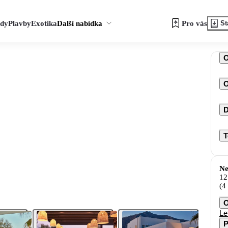
zdy
Plavby
Exotika
Další nabídka
Pro vás
St
O
D
T
Ne
12
(4
O
Le
P