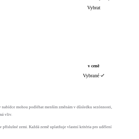
Vybrat
v ceně
Vybrané
h v nabídce mohou podléhat menším změnám v důsledku sezónnosti,
á vliv.
v příslušné zemi. Každá země uplatňuje vlastní kritéria pro udělení