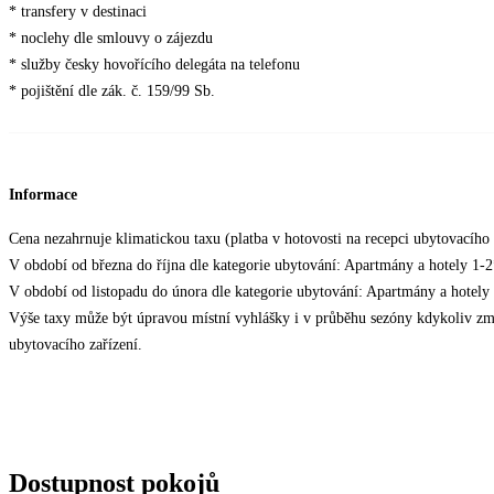
* transfery v destinaci
* noclehy dle smlouvy o zájezdu
* služby česky hovořícího delegáta na telefonu
* pojištění dle zák. č. 159/99 Sb.
Informace
Cena nezahrnuje klimatickou taxu (platba v hotovosti na recepci ubytovacího z
V období od března do října dle kategorie ubytování: Apartmány a hotely 
V období od listopadu do února dle kategorie ubytování: Apartmány a hote
Výše taxy může být úpravou místní vyhlášky i v průběhu sezóny kdykoliv změ
ubytovacího zařízení.
Dostupnost pokojů