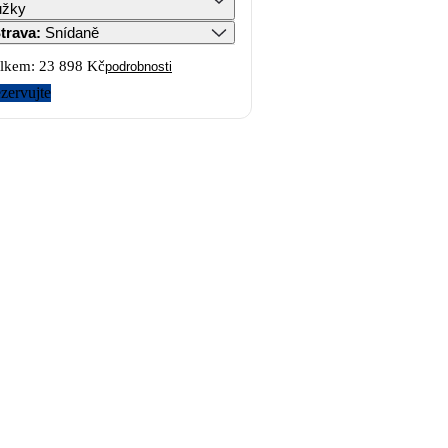
ůžky
trava
:
Snídaně
lkem:
23 898 Kč
podrobnosti
zervujte