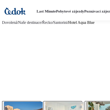
Last Minute
Pobytové zájezdy
Poznávací záje
více fotografií (13)
Dovolená
/
Naše destinace
/
Řecko
/
Santorini
/
Hotel Aqua Blue