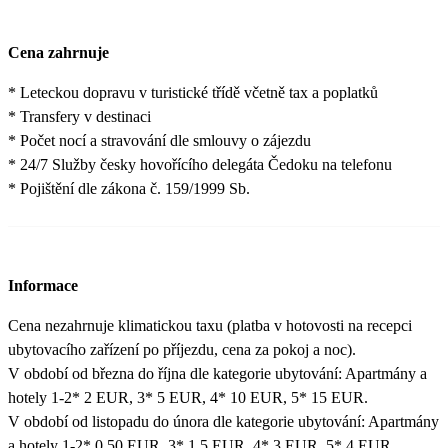
Cena zahrnuje
* Leteckou dopravu v turistické třídě včetně tax a poplatků
* Transfery v destinaci
* Počet nocí a stravování dle smlouvy o zájezdu
* 24/7 Služby česky hovořícího delegáta Čedoku na telefonu
* Pojištění dle zákona č. 159/1999 Sb.
Informace
Cena nezahrnuje klimatickou taxu (platba v hotovosti na recepci
ubytovacího zařízení po příjezdu, cena za pokoj a noc).
V období od března do října dle kategorie ubytování: Apartmány a
hotely 1-2* 2 EUR, 3* 5 EUR, 4* 10 EUR, 5* 15 EUR.
V období od listopadu do února dle kategorie ubytování: Apartmány
a hotely 1-2* 0,50 EUR, 3* 1,5 EUR, 4* 3 EUR, 5* 4 EUR.