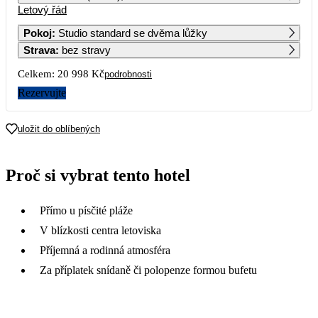
Letový řád
1
2
3
4
12 159
10 499
9 149
12 529
Pokoj
:
Studio standard se dvěma lůžky
Strava
:
bez stravy
5
6
7
8
9
10
11
8 019
8 379
12 389
8 859
8 019
10 159
Celkem:
20 998 Kč
podrobnosti
12
13
14
15
16
17
18
Rezervujte
7 109
8 349
9 659
8 239
8 309
19
20
21
22
23
24
25
uložit do oblíbených
26
27
28
29
30
31
Proč si vybrat tento hotel
Přímo u písčité pláže
V blízkosti centra letoviska
Příjemná a rodinná atmosféra
Za příplatek snídaně či polopenze formou bufetu