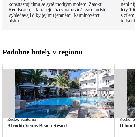
konstrastujícímu se sytě modrým mořem. Zátoku
není nij
Red Beach, jak už její název napovídá, zase turisté
lety 196
vyhledávají díky jejímu jemnému karmínovému
s cílem 
písku.
turistic
Podobné hotely v regionu
Řecko
,
Santorini
Řecko
,
Sa
Afroditi Venus Beach Resort
Dilino H