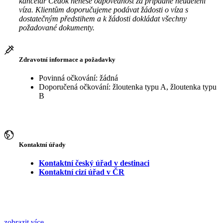
kancelář Čedok nenese odpovědnost za případné neudělení
víza. Klientům doporučujeme podávat žádosti o víza s
dostatečným předstihem a k žádosti dokládat všechny
požadované dokumenty.
Zdravotní informace a požadavky
Povinná očkování: žádná
Doporučená očkování: žloutenka typu A, žloutenka typu
B
Kontaktní úřady
Kontaktní český úřad v destinaci
Kontaktní cizí úřad v ČR
zobrazit více