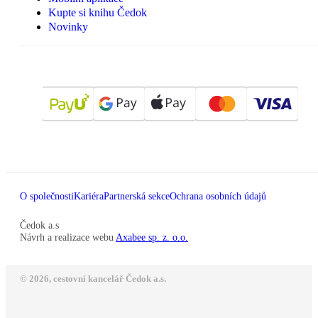
Kupte si knihu Čedok
Novinky
O společnosti
Kariéra
Partnerská sekce
Ochrana osobních údajů
Čedok a.s
Návrh a realizace webu
Axabee sp. z. o.o.
© 2026, cestovní kancelář Čedok a.s.