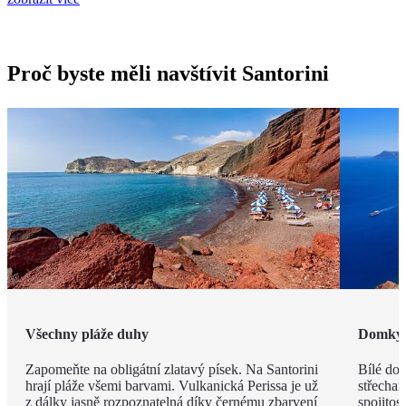
Proč byste měli navštívit Santorini
Všechny pláže duhy
Domky j
Zapomeňte na obligátní zlatavý písek. Na Santorini
Bílé do
hrají pláže všemi barvami. Vulkanická Perissa je už
střecham
z dálky jasně rozpoznatelná díky černému zbarvení
spojitos