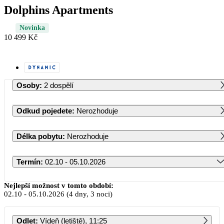
Dolphins Apartments
Novinka
10 499 Kč
Osoby
:
2 dospělí
Odkud pojedete
:
Nerozhoduje
Délka pobytu
:
Nerozhoduje
Termín
:
02.10 - 05.10.2026
Říjen 2026
Nejlepší možnost v tomto období:
02.10
-
05.10.2026
(4 dny, 3 noci)
PO
ÚT
ST
ČT
PÁ
SO
NE
Odlet
:
Vídeň (letiště), 11:25