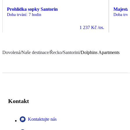
Prohlídka sopky Santorin
Majestát
Doba trvání
:
7 hodin
Doba trvá
1 237 Kč
/os.
Dovolená
/
Naše destinace
/
Řecko
/
Santorini
/
Dolphins Apartments
Kontakt
Kontaktujte nás