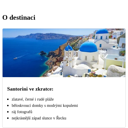
O destinaci
Santorini ve zkratce:
zlatavé, černé i rudé pláže
běloskvoucí domky s modrými kopulemi
ráj fotografů
nejkrásnější západ slunce v Řecku