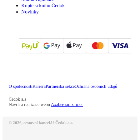
Kupte si knihu Čedok
Novinky
O společnosti
Kariéra
Partnerská sekce
Ochrana osobních údajů
Čedok a.s
Návrh a realizace webu
Axabee sp. z. o.o.
© 2026, cestovní kancelář Čedok a.s.