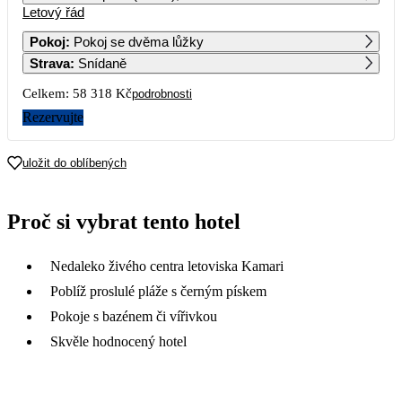
Letový řád
1
2
Pokoj
:
Pokoj se dvěma lůžky
Strava
:
Snídaně
3
4
5
6
7
8
9
Celkem:
58 318 Kč
podrobnosti
10
11
12
13
14
15
16
Rezervujte
29 159
30 239
103 719
17
18
19
20
21
22
23
uložit do oblíbených
29 889
32 219
44 929
30 589
36 519
27 739
35 959
24
25
26
27
28
29
30
Proč si vybrat tento hotel
26 709
31 619
47 949
27 339
28 259
23 409
41 929
31
Nedaleko živého centra letoviska Kamari
22 359
Poblíž proslulé pláže s černým pískem
Pokoje s bazénem či vířivkou
Skvěle hodnocený hotel