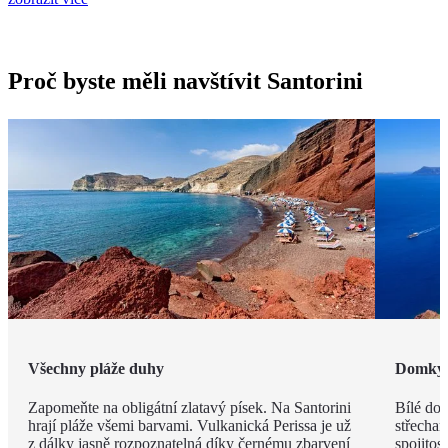
Proč byste měli navštívit Santorini
Všechny pláže duhy
Domky j
Zapomeňte na obligátní zlatavý písek. Na Santorini
Bílé do
hrají pláže všemi barvami. Vulkanická Perissa je už
střecham
z dálky jasně rozpoznatelná díky černému zbarvení
spojitos