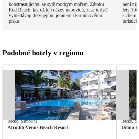
konstrastujícímu se sytě modrým mořem. Zátoku
není nij
Red Beach, jak už její název napovídá, zase turisté
lety 196
vyhledávají díky jejímu jemnému karmínovému
s cílem 
písku.
turistic
Podobné hotely v regionu
Řecko
,
Santorini
Řecko
,
Sa
Afroditi Venus Beach Resort
Dilino H