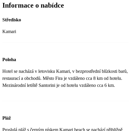
Informace o nabídce
Středisko
Kamari
Poloha
Hotel se nacházá v letovisku Kamari, v bezprostřední blízkosti barů,
restaurací a obchodů. Město Fira je vzdáleno cca 8 km od hotelu.
Mezinárodní letiště Santorini je od hotelu vzdáleno cca 6 km.
Pláž
Proslulá pláž s černým pískem Kamari beach se nachází přibližně