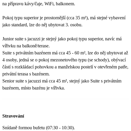
na přípravu kávy/čaje, WiFi, balkonem.
Pokoj typu superior je prostornější (cca 35 m²), má stejné vybavení
jako standard, lze do něj ubytovat 3. osobu.
Junior suite s jacuzzi je stejný jako pokoj typu superior, navíc má
vířivku na balkoně/terase.
Suite s privátním bazénem má cca 45 - 60 m², lze do něj ubytovat až
4 osoby, jedná se o pokoj mezonetového typu (se schody), obývací
částí s rozkládací pohovkou a manželskou postelí v otevřeném patře,
privátní terasa s bazénem.
Senior suite s jacuzzi má cca 45 m², stejný jako Suite s privátním
bazénem, místo bazénu je vířivka.
Stravování
Snídaně formou bufetu (07:30 - 10:30).