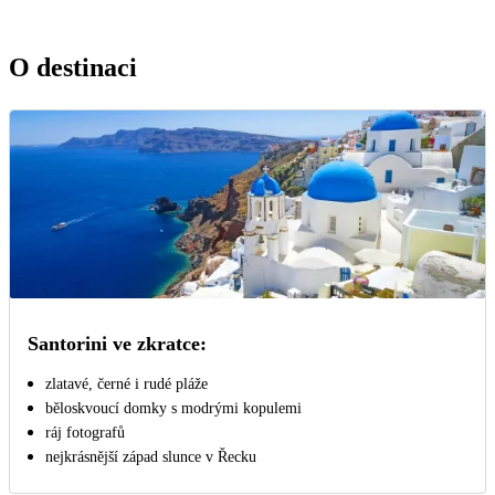
O destinaci
Santorini ve zkratce:
zlatavé, černé i rudé pláže
běloskvoucí domky s modrými kopulemi
ráj fotografů
nejkrásnější západ slunce v Řecku