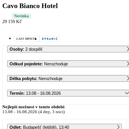
Cavo Bianco Hotel
Novinka
29 159 Kč
LAST MINUTE
Osoby
:
2 dospělí
Odkud pojedete
:
Nerozhoduje
Délka pobytu
:
Nerozhoduje
Termín
:
13.08 - 16.08.2026
Srpen 2026
Nejlepší možnost v tomto období:
13.08
-
16.08.2026
(4 dny, 3 noci)
PO
ÚT
ST
ČT
PÁ
SO
NE
Odlet
:
Budapešť (letiště), 13:40