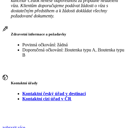
kancelář Čedok nenese odpovědnost za případné neudělení
víza. Klientům doporučujeme podávat žádosti o víza s
dostatečným předstihem a k žádosti dokládat všechny
požadované dokumenty.
Zdravotní informace a požadavky
Povinná očkování: žádná
Doporučená očkování: žloutenka typu A, žloutenka typu
B
Kontaktní úřady
Kontaktní český úřad v destinaci
Kontaktní cizí úřad v ČR
zobrazit více