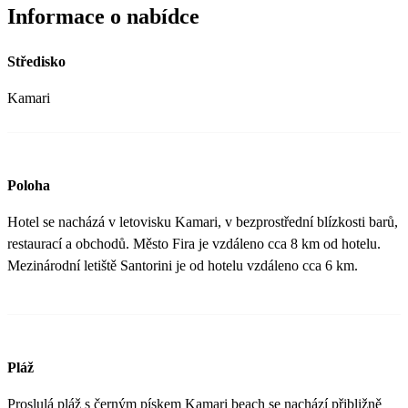
Informace o nabídce
Středisko
Kamari
Poloha
Hotel se nacházá v letovisku Kamari, v bezprostřední blízkosti barů,
restaurací a obchodů. Město Fira je vzdáleno cca 8 km od hotelu.
Mezinárodní letiště Santorini je od hotelu vzdáleno cca 6 km.
Pláž
Proslulá pláž s černým pískem Kamari beach se nachází přibližně