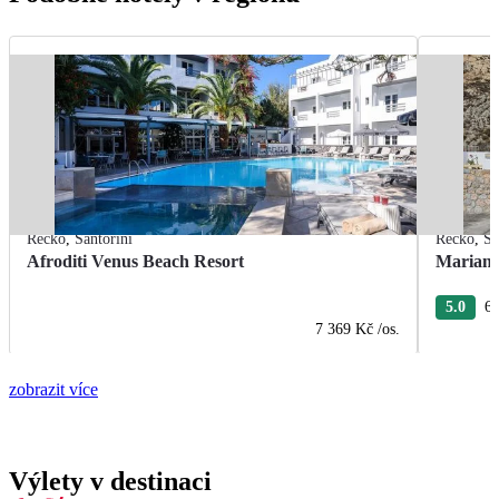
Řecko
,
Santorini
Řecko
,
Sa
Afroditi Venus Beach Resort
Mariann
5.0
6 
7 369 Kč
/os.
zobrazit více
Výlety v destinaci