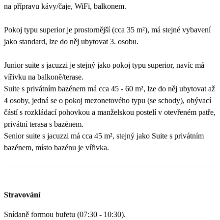
na přípravu kávy/čaje, WiFi, balkonem.
Pokoj typu superior je prostornější (cca 35 m²), má stejné vybavení
jako standard, lze do něj ubytovat 3. osobu.
Junior suite s jacuzzi je stejný jako pokoj typu superior, navíc má
vířivku na balkoně/terase.
Suite s privátním bazénem má cca 45 - 60 m², lze do něj ubytovat až
4 osoby, jedná se o pokoj mezonetového typu (se schody), obývací
částí s rozkládací pohovkou a manželskou postelí v otevřeném patře,
privátní terasa s bazénem.
Senior suite s jacuzzi má cca 45 m², stejný jako Suite s privátním
bazénem, místo bazénu je vířivka.
Stravování
Snídaně formou bufetu (07:30 - 10:30).