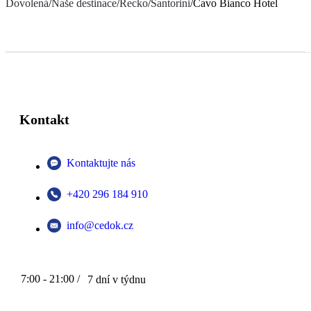
Dovolená
/
Naše destinace
/
Řecko
/
Santorini
/
Cavo Bianco Hotel
Kontakt
Kontaktujte nás
+420 296 184 910
info@cedok.cz
7:00 - 21:00 /
7 dní v týdnu