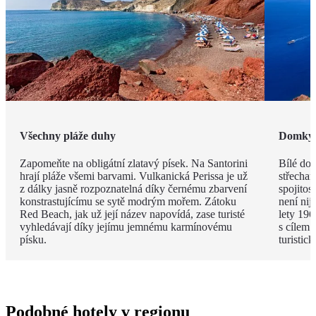
Všechny pláže duhy
Domky j
Zapomeňte na obligátní zlatavý písek. Na Santorini
Bílé do
hrají pláže všemi barvami. Vulkanická Perissa je už
střecham
z dálky jasně rozpoznatelná díky černému zbarvení
spojitos
konstrastujícímu se sytě modrým mořem. Zátoku
není nij
Red Beach, jak už její název napovídá, zase turisté
lety 196
vyhledávají díky jejímu jemnému karmínovému
s cílem 
písku.
turistic
Podobné hotely v regionu