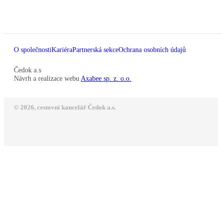
O společnosti
Kariéra
Partnerská sekce
Ochrana osobních údajů
Čedok a.s
Návrh a realizace webu
Axabee sp. z. o.o.
© 2026, cestovní kancelář Čedok a.s.