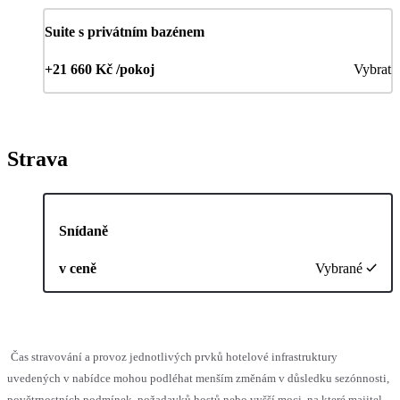
Suite s privátním bazénem
+21 660 Kč /pokoj
Vybrat
Strava
Snídaně
v ceně
Vybrané
Čas stravování a provoz jednotlivých prvků hotelové infrastruktury
uvedených v nabídce mohou podléhat menším změnám v důsledku sezónnosti,
povětrnostních podmínek, požadavků hostů nebo vyšší moci, na které majitel