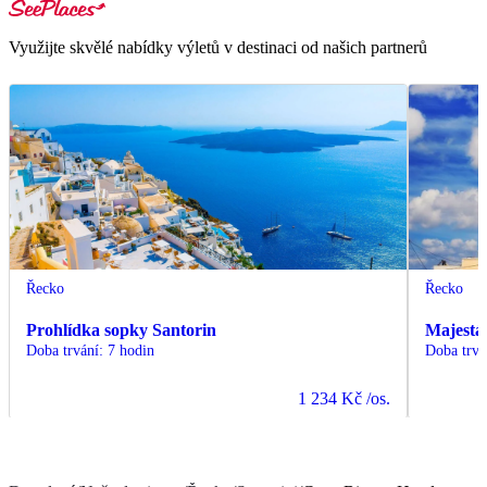
Využijte skvělé nabídky výletů v destinaci od našich partnerů
Řecko
Řecko
Prohlídka sopky Santorin
Majestát
Doba trvání
:
7 hodin
Doba trvá
1 234 Kč
/os.