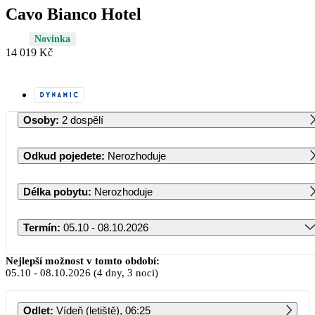
Cavo Bianco Hotel
Novinka
14 019 Kč
Osoby
:
2 dospělí
Odkud pojedete
:
Nerozhoduje
Délka pobytu
:
Nerozhoduje
Termín
:
05.10 - 08.10.2026
Říjen 2026
Nejlepší možnost v tomto období:
05.10
-
08.10.2026
(4 dny, 3 noci)
PO
ÚT
ST
ČT
PÁ
SO
NE
Odlet
:
Vídeň (letiště), 06:25