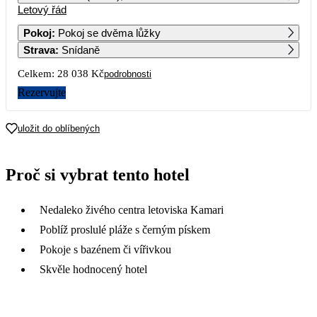
Letový řád
1
2
3
4
19 579
17 579
15 349
31 179
Pokoj
:
Pokoj se dvěma lůžky
Strava
:
Snídaně
5
6
7
8
9
10
11
14 019
14 789
42 669
19 869
21 529
18 519
Celkem:
28 038 Kč
podrobnosti
12
13
14
15
16
17
18
Rezervujte
13 259
14 289
16 649
14 399
14 409
20 139
19
20
21
22
23
24
25
uložit do oblíbených
13 819
13 599
27 399
24 709
26
27
28
29
30
31
Proč si vybrat tento hotel
Nedaleko živého centra letoviska Kamari
Poblíž proslulé pláže s černým pískem
Pokoje s bazénem či vířivkou
Skvěle hodnocený hotel