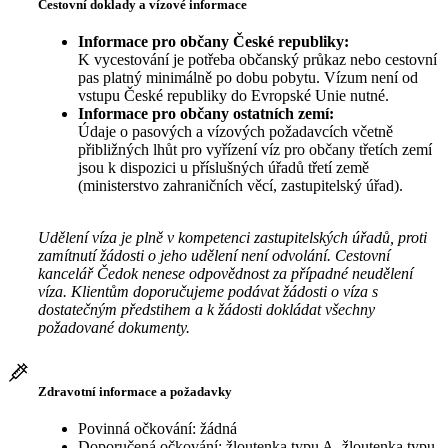
Cestovní doklady a vízové informace
Informace pro občany České republiky:
K vycestování je potřeba občanský průkaz nebo cestovní
pas platný minimálně po dobu pobytu. Vízum není od
vstupu České republiky do Evropské Unie nutné.
Informace pro občany ostatních zemí:
Údaje o pasových a vízových požadavcích včetně
přibližných lhůt pro vyřízení víz pro občany třetích zemí
jsou k dispozici u příslušných úřadů třetí země
(ministerstvo zahraničních věcí, zastupitelský úřad).
Udělení víza je plně v kompetenci zastupitelských úřadů, proti
zamítnutí žádosti o jeho udělení není odvolání. Cestovní
kancelář Čedok nenese odpovědnost za případné neudělení
víza. Klientům doporučujeme podávat žádosti o víza s
dostatečným předstihem a k žádosti dokládat všechny
požadované dokumenty.
Zdravotní informace a požadavky
Povinná očkování: žádná
Doporučená očkování: žloutenka typu A, žloutenka typu