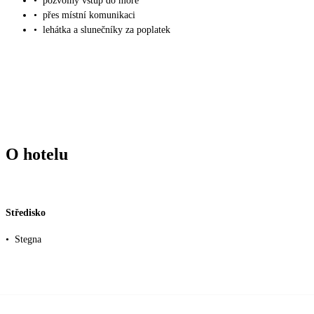
•
pozvolný vstup do moře
•
přes místní komunikaci
•
lehátka a slunečníky za poplatek
O hotelu
Středisko
•
Stegna