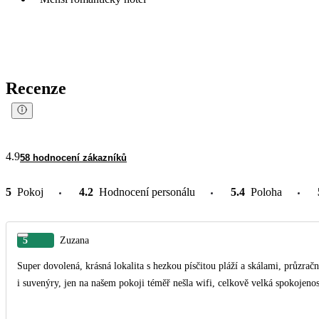
Recenze
4.9
58 hodnocení zákazníků
5
Pokoj
4.2
Hodnocení personálu
5.4
Poloha
5
Zuzana
Super dovolená, krásná lokalita s hezkou písčitou pláží a skálami, průzra
i suvenýry, jen na našem pokoji téměř nešla wifi, celkově velká spokojeno