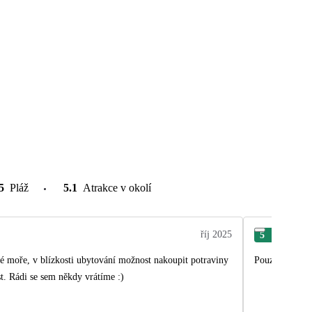
5
Pláž
5.1
Atrakce v okolí
říj 2025
5
Iva
čné moře, v blízkosti ubytování možnost nakoupit potraviny
Pouze nedostat
st. Rádi se sem někdy vrátíme :)