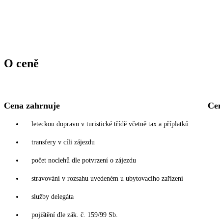
O ceně
Cena zahrnuje
Ce
leteckou dopravu v turistické třídě včetně tax a příplatků
transfery v cíli zájezdu
počet noclehů dle potvrzení o zájezdu
stravování v rozsahu uvedeném u ubytovacího zařízení
služby delegáta
pojištění dle zák. č. 159/99 Sb.