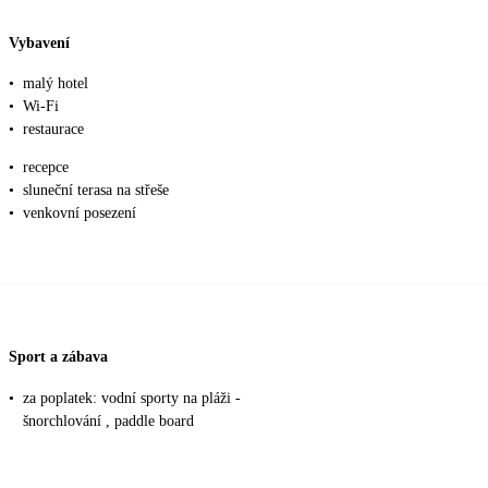
Vybavení
•
malý hotel
•
Wi-Fi
•
restaurace
•
recepce
•
sluneční terasa na střeše
•
venkovní posezení
Sport a zábava
•
za poplatek: vodní sporty na pláži -
šnorchlování , paddle board