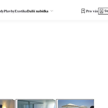
zdy
Plavby
Exotika
Další nabídka
Pro vás
St