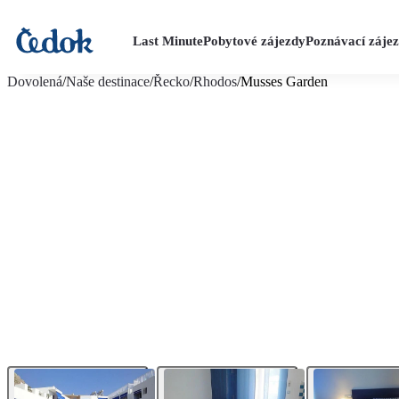
Last Minute
Pobytové zájezdy
Poznávací záje
více fotografií (10)
Dovolená
/
Naše destinace
/
Řecko
/
Rhodos
/
Musses Garden