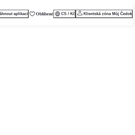
áhnout aplikaci
Oblíbené
CS / Kč
Klientská zóna Můj Čedok