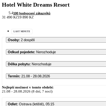
Hotel White Dreams Resort
5.4
100 hodnocení zákazníků
31 490 Kč
19 890 Kč
LAST MINUTE
Osoby
:
2 dospělí
Odkud pojedete
:
Nerozhoduje
Délka pobytu
:
Nerozhoduje
Termín
:
21.08 - 28.08.2026
Nejlepší možnost v tomto období:
21.08
-
28.08.2026
(8 dní, 7 nocí)
Odlet
:
Ostrava (letiště), 05:15