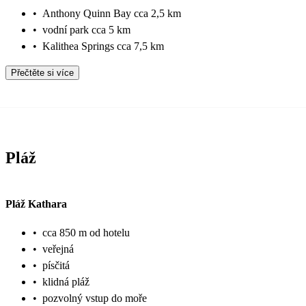
•
Anthony Quinn Bay cca 2,5 km
•
vodní park cca 5 km
•
Kalithea Springs cca 7,5 km
Přečtěte si více
Pláž
Pláž Kathara
•
cca 850 m od hotelu
•
veřejná
•
písčitá
•
klidná pláž
•
pozvolný vstup do moře