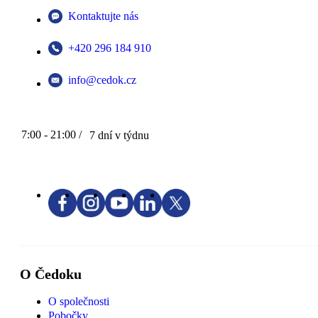
Kontaktujte nás
+420 296 184 910
info@cedok.cz
7:00 - 21:00 /
7 dní v týdnu
O Čedoku
O společnosti
Pobočky