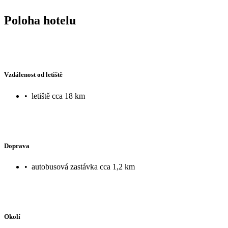
Poloha hotelu
Vzdálenost od letiště
•
letiště cca 18 km
Doprava
•
autobusová zastávka cca 1,2 km
Okolí