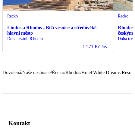
Řecko
Řecko
Lindos a Rhodos - Bílá vesnice a středověké
Rhodos -
hlavní město
českým
Doba trvání
:
8 hodin
Doba trvá
1 571 Kč
/os.
Dovolená
/
Naše destinace
/
Řecko
/
Rhodos
/
Hotel White Dreams Resort
Kontakt