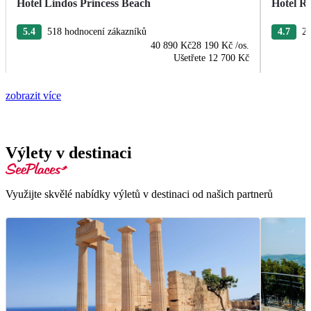
Hotel Lindos Princess Beach
Hotel R
5.4
518 hodnocení zákazníků
4.7
22
40 890 Kč
28 190 Kč
/os.
Ušetřete
12 700 Kč
zobrazit více
Výlety v destinaci
Využijte skvělé nabídky výletů v destinaci od našich partnerů