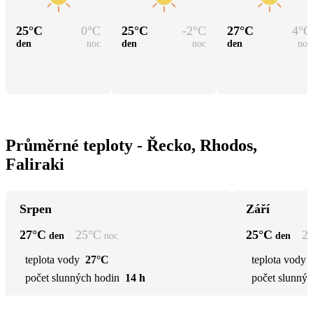
25
°C
0
°C
25
°C
-2
°C
27
°C
4
°C
den
noc
den
noc
den
noc
Průměrné teploty - Řecko, Rhodos,
Faliraki
Srpen
Září
27
°C
25
°C
25
°C
2
den
noc
den
teplota vody
27°C
teplota vody
počet slunných hodin
14 h
počet slunnýc