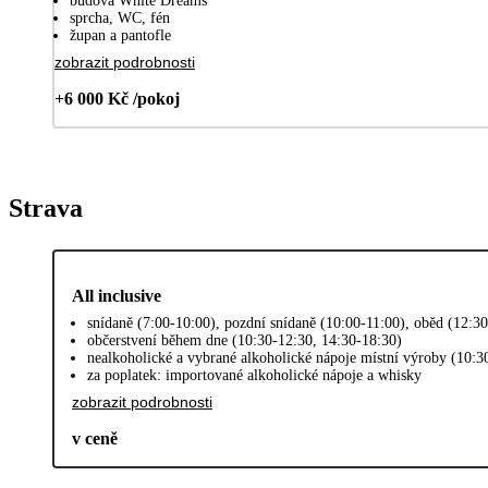
budova White Dreams
sprcha, WC, fén
župan a pantofle
zobrazit podrobnosti
+6 000 Kč /pokoj
Strava
All inclusive
snídaně (7:00-10:00), pozdní snídaně (10:00-11:00), oběd (12:30
občerstvení během dne (10:30-12:30, 14:30-18:30)
nealkoholické a vybrané alkoholické nápoje místní výroby (10:3
za poplatek: importované alkoholické nápoje a whisky
zobrazit podrobnosti
v ceně