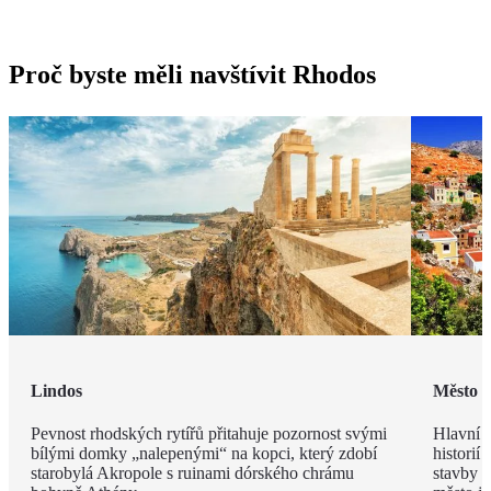
Proč byste měli navštívit Rhodos
Lindos
Město 
Pevnost rhodských rytířů přitahuje pozornost svými
Hlavní m
bílými domky „nalepenými“ na kopci, který zdobí
historií
starobylá Akropole s ruinami dórského chrámu
stavby z