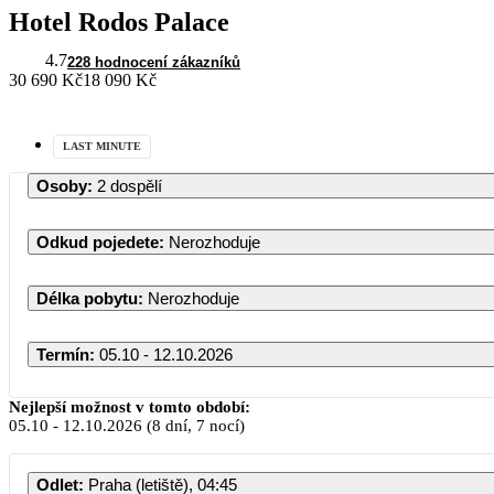
Hotel Rodos Palace
4.7
228 hodnocení zákazníků
30 690 Kč
18 090 Kč
LAST MINUTE
Osoby
:
2 dospělí
Odkud pojedete
:
Nerozhoduje
Délka pobytu
:
Nerozhoduje
Termín
:
05.10 - 12.10.2026
Nejlepší možnost v tomto období:
05.10
-
12.10.2026
(8 dní, 7 nocí)
Odlet
:
Praha (letiště), 04:45