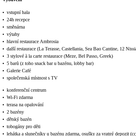
•
vstupní hala
•
24h recepce
•
směnárna
•
výtahy
•
hlavní restaurace Ambrosia
•
další restaurace (La Terasse, Castellania, Sea Bao Cantine, 12 Niss
•
3 stylové à la carte restaurace (Meze, Bel Passo, Greek)
•
5 barů (z toho snack bar u bazénu, lobby bar)
•
Galerie Café
•
společenská místnost s TV
•
konferenční centrum
•
Wi-Fi zdarma
•
terasa na opalování
•
2 bazény
•
dětský bazén
•
tobogány pro děti
•
lehátka a slunečníky u bazénu zdarma, osušky za vratný depozit (c