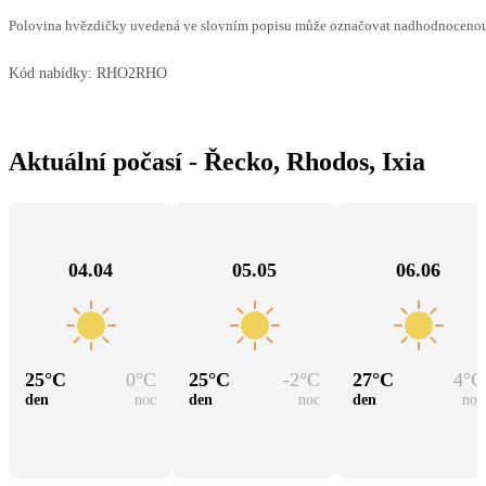
Polovina hvězdičky uvedená ve slovním popisu může označovat nadhodnocenou n
Kód nabídky:
RHO2RHO
Aktuální počasí - Řecko, Rhodos, Ixia
04.04
05.05
06.06
25
°C
0
°C
25
°C
-2
°C
27
°C
4
°C
den
noc
den
noc
den
noc