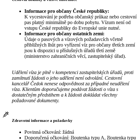
Informace pro občany České republiky:
K vycestování je potřeba občanský průkaz nebo cestovní
pas platný minimálně po dobu pobytu. Vízum není od
vstupu České republiky do Evropské unie nutné.
Informace pro občany ostatních zemí:
Údaje o pasových a vízových požadavcích včetně
přibližných lhůt pro vyřízení víz pro občany třetích zemí
jsou k dispozici u příslušných úřadů třetí země
(ministerstvo zahraničních věcí, zastupitelský úřad).
Udělení víza je plně v kompetenci zastupitelských úřadů, proti
zamítnutí žádosti o jeho udělení není odvolání. Cestovní
kancelář Čedok nenese odpovědnost za případné neudělení
víza. Klientům doporučujeme podávat žádosti o víza s
dostatečným předstihem a k žádosti dokládat všechny
požadované dokumenty.
Zdravotní informace a požadavky
Povinná očkování: žádná
Doporučená očkování: žloutenka typu A, žloutenka typu