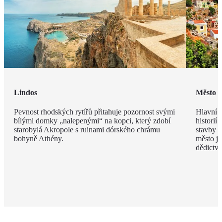
Lindos
Město 
Pevnost rhodských rytířů přitahuje pozornost svými
Hlavní m
bílými domky „nalepenými“ na kopci, který zdobí
historií
starobylá Akropole s ruinami dórského chrámu
stavby z
bohyně Athény.
město j
dědict