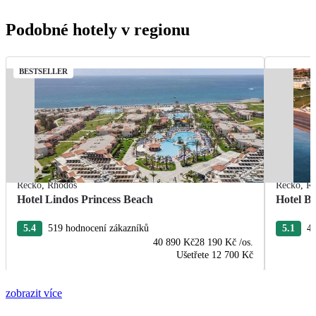
Podobné hotely v regionu
BESTSELLER
Řecko
,
Rhodos
Řecko
,
R
Hotel Lindos Princess Beach
Hotel Bl
5.4
519 hodnocení zákazníků
5.1
44
40 890 Kč
28 190 Kč
/os.
Ušetřete
12 700 Kč
zobrazit více