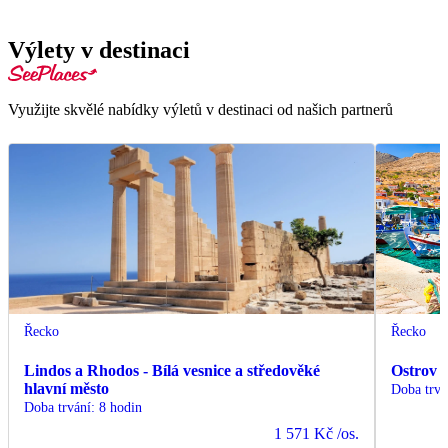
Výlety v destinaci
Využijte skvělé nabídky výletů v destinaci od našich partnerů
Řecko
Řecko
Lindos a Rhodos - Bílá vesnice a středověké
Ostrov 
hlavní město
Doba trvá
Doba trvání
:
8 hodin
1 571 Kč
/os.