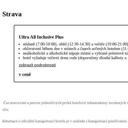
Strava
Ultra All Inclusive Plus
snídaně (7:00-10:00), oběd (12:30-14:30) a večeře (19:00-21:00
občerstvení během dne v místech a časech určených hotelem (11:00
nealkoholické a alkoholické nápoje místní a vybrané prémiové n
hotel vyžaduje večerní dress code (doporučeny dlouhé kalhoty u
zobrazit podrobnosti
v ceně
Čas stravování a provoz jednotlivých prvků hotelové infrastruktury uvedenýc
vliv.
Informace o oficiální kategorizaci hotelu je v souladu s kategorizací používanou 