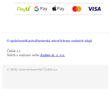
O společnosti
Kariéra
Partnerská sekce
Ochrana osobních údajů
Čedok a.s
Návrh a realizace webu
Axabee sp. z. o.o.
© 2026, cestovní kancelář Čedok a.s.