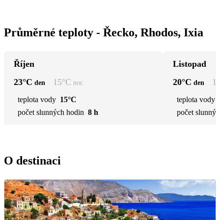
Průměrné teploty - Řecko, Rhodos, Ixia
Říjen
Listopad
23
°C
15
°C
20
°C
1
den
noc
den
teplota vody
15°C
teplota vody
počet slunných hodin
8 h
počet slunnýc
O destinaci