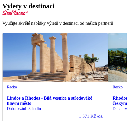
Výlety v destinaci
Využijte skvělé nabídky výletů v destinaci od našich partnerů
Řecko
Řecko
Lindos a Rhodos - Bílá vesnice a středověké
Rhodos -
hlavní město
českým
Doba trvání
:
8 hodin
Doba trvá
1 571 Kč
/os.