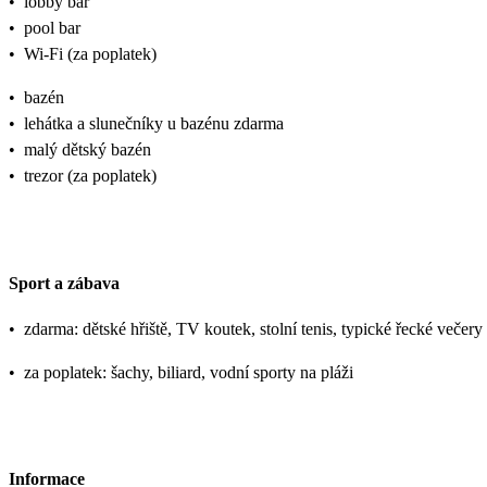
•
lobby bar
•
pool bar
•
Wi-Fi (za poplatek)
•
bazén
•
lehátka a slunečníky u bazénu zdarma
•
malý dětský bazén
•
trezor (za poplatek)
Sport a zábava
•
zdarma: dětské hřiště, TV koutek, stolní tenis, typické řecké večer
•
za poplatek: šachy, biliard, vodní sporty na pláži
Informace