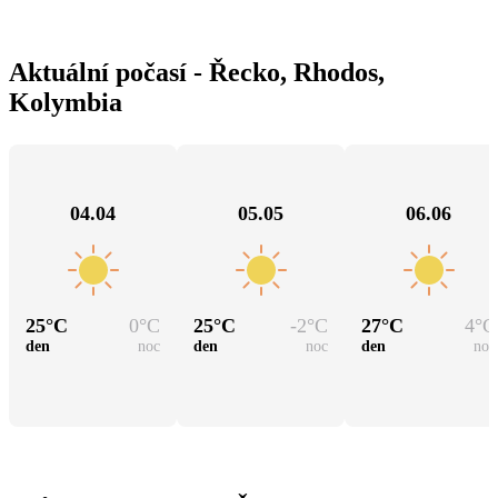
Aktuální počasí - Řecko, Rhodos,
Kolymbia
04.04
05.05
06.06
25
°C
0
°C
25
°C
-2
°C
27
°C
4
°C
den
noc
den
noc
den
noc