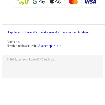
O společnosti
Kariéra
Partnerská sekce
Ochrana osobních údajů
Čedok a.s
Návrh a realizace webu
Axabee sp. z. o.o.
© 2026, cestovní kancelář Čedok a.s.