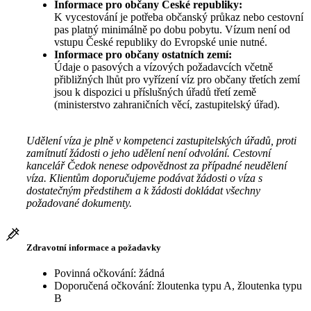
Informace pro občany České republiky:
K vycestování je potřeba občanský průkaz nebo cestovní
pas platný minimálně po dobu pobytu. Vízum není od
vstupu České republiky do Evropské unie nutné.
Informace pro občany ostatních zemí:
Údaje o pasových a vízových požadavcích včetně
přibližných lhůt pro vyřízení víz pro občany třetích zemí
jsou k dispozici u příslušných úřadů třetí země
(ministerstvo zahraničních věcí, zastupitelský úřad).
Udělení víza je plně v kompetenci zastupitelských úřadů, proti
zamítnutí žádosti o jeho udělení není odvolání. Cestovní
kancelář Čedok nenese odpovědnost za případné neudělení
víza. Klientům doporučujeme podávat žádosti o víza s
dostatečným předstihem a k žádosti dokládat všechny
požadované dokumenty.
Zdravotní informace a požadavky
Povinná očkování: žádná
Doporučená očkování: žloutenka typu A, žloutenka typu
B