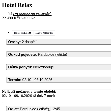
Hotel Relax
5.1
779 hodnocení zákazníků
22 490 Kč
16 490 Kč
BESTSELLER
LAST MINUTE
Osoby
:
2 dospělí
Odkud pojedete
:
Pardubice (letiště)
Délka pobytu
:
Nerozhoduje
Termín
:
02.10 - 09.10.2026
Říjen 20
Nejlepší možnost v tomto období:
02.10
-
09.10.2026
(8 dní, 7 nocí)
PO
ÚT
ST
ČT
Odlet
:
Pardubice (letiště), 12:45