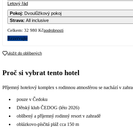
Letový řád
1
1
Pokoj
:
Dvoulůžkový pokoj
Strava
:
All inclusive
5
6
7
8
Celkem:
32 980 Kč
podrobnosti
12
13
14
15
Rezervujte
19
20
21
22
uložit do oblíbených
26
27
28
29
Proč si vybrat tento hotel
Příjemný hotelový komplex s rodinnou atmosférou se nachází v zahrad
pouze v Čedoku
Dětský klub ČEDOG (léto 2026)
oblíbený a příjemný rodinný resort v zahradě
oblázkovo-písčitá pláž cca 150 m