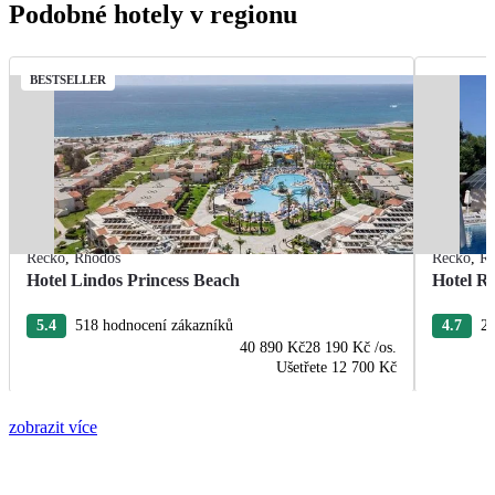
Podobné hotely v regionu
BESTSELLER
Řecko
,
Rhodos
Řecko
,
R
Hotel Lindos Princess Beach
Hotel R
5.4
518 hodnocení zákazníků
4.7
22
40 890 Kč
28 190 Kč
/os.
Ušetřete
12 700 Kč
zobrazit více