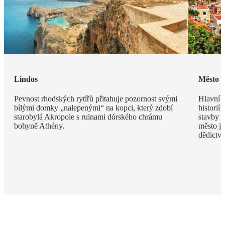
Lindos
Město 
Pevnost rhodských rytířů přitahuje pozornost svými
Hlavní m
bílými domky „nalepenými“ na kopci, který zdobí
historií
starobylá Akropole s ruinami dórského chrámu
stavby z
bohyně Athény.
město j
dědict