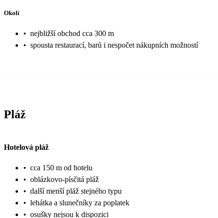
Okolí
•
nejbližší obchod cca 300 m
•
spousta restaurací, barů i nespočet nákupních možností
Pláž
Hotelová pláž
•
cca 150 m od hotelu
•
oblázkovo-písčitá pláž
•
další menší pláž stejného typu
•
lehátka a slunečníky za poplatek
•
osušky nejsou k dispozici