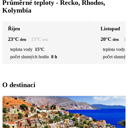
Průměrné teploty - Řecko, Rhodos,
Kolymbia
Říjen
Listopad
23
°C
15
°C
20
°C
1
den
noc
den
teplota vody
15°C
teplota vody
počet slunných hodin
8 h
počet slunnýc
O destinaci