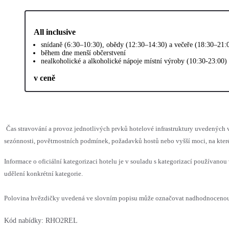
All inclusive
snídaně (6:30–10:30), obědy (12:30–14:30) a večeře (18:30–21:
během dne menší občerstvení
nealkoholické a alkoholické nápoje místní výroby (10:30-23:00)
v ceně
Čas stravování a provoz jednotlivých prvků hotelové infrastruktury uvedený
sezónnosti, povětrnostních podmínek, požadavků hostů nebo vyšší moci, na které
Informace o oficiální kategorizaci hotelu je v souladu s kategorizací používanou 
udělení konkrétní kategorie.
Polovina hvězdičky uvedená ve slovním popisu může označovat nadhodnocenou n
Kód nabídky:
RHO2REL