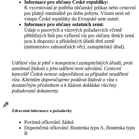
Informace pro občany České republiky:
K vycestování je potřeba občanský průkaz nebo cestovní
pas platný minimálně po dobu pobytu. Vízum není od
vstupu České republiky do Evropské unie nutné.
Informace pro občany ostatních zemí:
Údaje o pasových a vízových požadavcích včetně
přibližných lhůt pro vyřízení víz pro občany třetích zemí
jsou k dispozici u příslušných úřadů třetí země
(ministerstvo zahraničních věcí, zastupitelský úřad).
Udělení víza je plně v kompetenci zastupitelských úřadů, proti
zamítnutí žádosti o jeho udělení není odvolání. Cestovní
kancelář Čedok nenese odpovědnost za případné neudělení
víza. Klientům doporučujeme podávat žádosti o víza s
dostatečným předstihem a k žádosti dokládat všechny
požadované dokumenty.
Zdravotní informace a požadavky
Povinná očkování: žádná
Doporučená očkování: žloutenka typu A, žloutenka typu
B