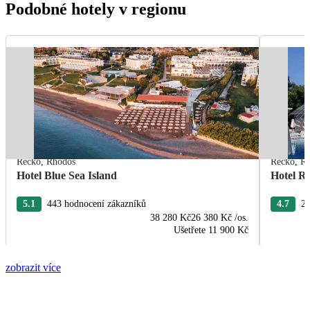
Podobné hotely v regionu
Řecko
,
Rhodos
Řecko
,
R
Hotel Blue Sea Island
Hotel R
5.1
443 hodnocení zákazníků
4.7
22
38 280 Kč
26 380 Kč
/os.
Ušetřete
11 900 Kč
zobrazit více