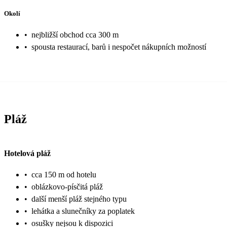
Okolí
•
nejbližší obchod cca 300 m
•
spousta restaurací, barů i nespočet nákupních možností
Pláž
Hotelová pláž
•
cca 150 m od hotelu
•
oblázkovo-písčitá pláž
•
další menší pláž stejného typu
•
lehátka a slunečníky za poplatek
•
osušky nejsou k dispozici