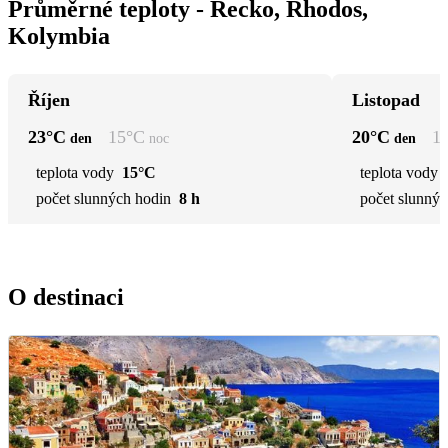
Průměrné teploty - Řecko, Rhodos,
Kolymbia
Říjen
Listopad
23
°C
15
°C
20
°C
1
den
noc
den
teplota vody
15°C
teplota vody
počet slunných hodin
8 h
počet slunnýc
O destinaci