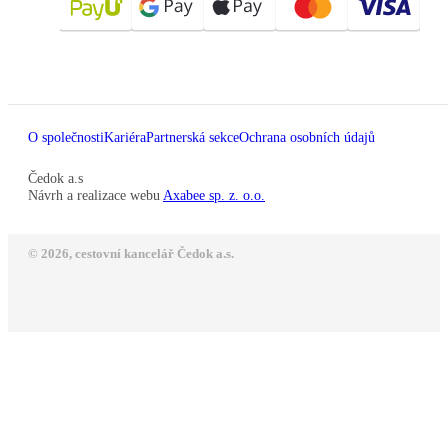
O společnosti
Kariéra
Partnerská sekce
Ochrana osobních údajů
Čedok a.s
Návrh a realizace webu
Axabee sp. z. o.o.
© 2026, cestovní kancelář Čedok a.s.