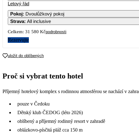
Letový řád
1
Pokoj
:
Dvoulůžkový pokoj
Strava
:
All inclusive
5
6
7
8
15 790
Celkem:
31 580 Kč
podrobnosti
12
13
14
15
Rezervujte
19
20
21
22
uložit do oblíbených
26
27
28
29
Proč si vybrat tento hotel
Příjemný hotelový komplex s rodinnou atmosférou se nachází v zahrad
pouze v Čedoku
Dětský klub ČEDOG (léto 2026)
oblíbený a příjemný rodinný resort v zahradě
oblázkovo-písčitá pláž cca 150 m