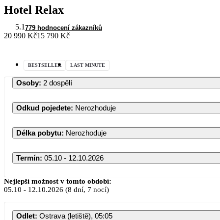
Hotel Relax
5.1
779 hodnocení zákazníků
20 990 Kč
15 790 Kč
BESTSELLER
LAST MINUTE
Osoby
:
2 dospělí
Odkud pojedete
:
Nerozhoduje
Délka pobytu
:
Nerozhoduje
Termín
:
05.10 - 12.10.2026
Říjen 20
Nejlepší možnost v tomto období:
05.10
-
12.10.2026
(8 dní, 7 nocí)
PO
ÚT
ST
ČT
Odlet
:
Ostrava (letiště), 05:05