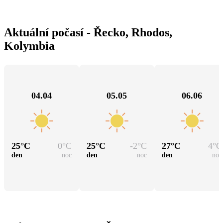
Aktuální počasí - Řecko, Rhodos,
Kolymbia
04.04
05.05
06.06
25
°C
0
°C
25
°C
-2
°C
27
°C
4
°C
den
noc
den
noc
den
noc