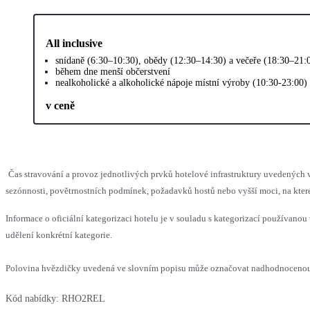
All inclusive
snídaně (6:30–10:30), obědy (12:30–14:30) a večeře (18:30–21:
během dne menší občerstvení
nealkoholické a alkoholické nápoje místní výroby (10:30-23:00)
v ceně
Čas stravování a provoz jednotlivých prvků hotelové infrastruktury uvedený
sezónnosti, povětrnostních podmínek, požadavků hostů nebo vyšší moci, na které
Informace o oficiální kategorizaci hotelu je v souladu s kategorizací používanou 
udělení konkrétní kategorie.
Polovina hvězdičky uvedená ve slovním popisu může označovat nadhodnocenou n
Kód nabídky:
RHO2REL