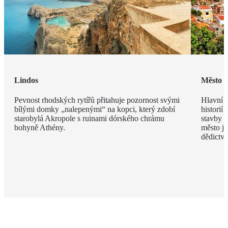
Lindos
Město 
Pevnost rhodských rytířů přitahuje pozornost svými
Hlavní m
bílými domky „nalepenými“ na kopci, který zdobí
historií
starobylá Akropole s ruinami dórského chrámu
stavby z
bohyně Athény.
město j
dědict