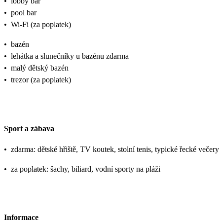
•
lobby bar
•
pool bar
•
Wi-Fi (za poplatek)
•
bazén
•
lehátka a slunečníky u bazénu zdarma
•
malý dětský bazén
•
trezor (za poplatek)
Sport a zábava
•
zdarma: dětské hřiště, TV koutek, stolní tenis, typické řecké večer
•
za poplatek: šachy, biliard, vodní sporty na pláži
Informace