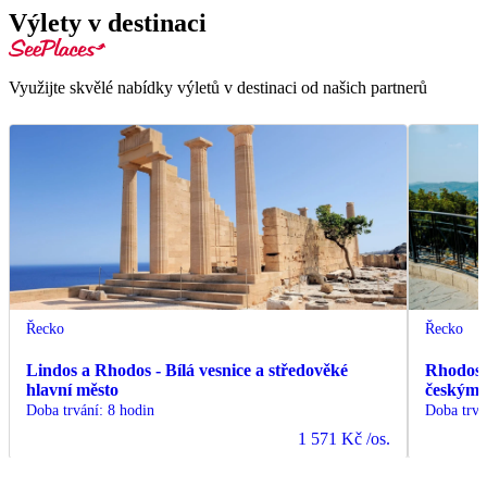
Výlety v destinaci
Využijte skvělé nabídky výletů v destinaci od našich partnerů
Řecko
Řecko
Lindos a Rhodos - Bílá vesnice a středověké
Rhodos -
hlavní město
českým
Doba trvání
:
8 hodin
Doba trvá
1 571 Kč
/os.