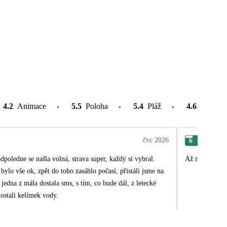
4.2
Animace
5.5
Poloha
5.4
Pláž
4.6
Atrakce
čvc 2026
6
Jiří
dpoledne se našla volná, strava super, každý si vybral.
Až na zpáteční
bylo vše ok, zpět do toho zasáhlo počasí, přistáli jsme na
 jedna z mála dostala sms, s tím, co bude dál, z letecké
ostali kelímek vody.