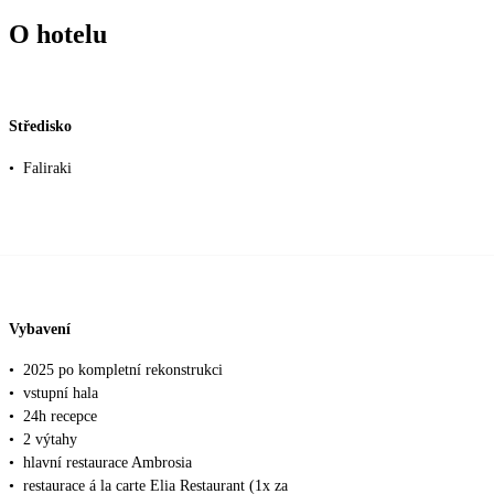
O hotelu
Středisko
•
Faliraki
Vybavení
•
2025 po kompletní rekonstrukci
•
vstupní hala
•
24h recepce
•
2 výtahy
•
hlavní restaurace Ambrosia
•
restaurace á la carte Elia Restaurant (1x za