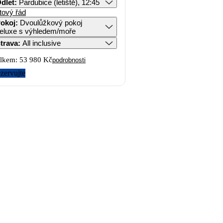
dlet
:
Pardubice (letiště), 12:45
tový řád
okoj
:
Dvoulůžkový pokoj
eluxe s výhledem/moře
trava
:
All inclusive
lkem:
53 980 Kč
podrobnosti
zervujte