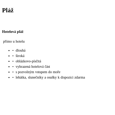
Pláž
Hotelová pláž
přímo u hotelu
•
dlouhá
•
široká
•
oblázkovo-písčitá
•
vyhrazená hotelová část
•
s pozvolným vstupem do moře
•
lehátka, slunečníky a osušky k dispozici zdarma