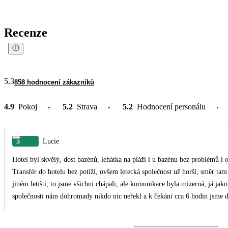
Recenze
5.3
858 hodnocení zákazníků
4.9
Pokoj
5.2
Strava
5.2
Hodnocení personálu
5
Lucie
Hotel byl skvělý, dost bazénů, lehátka na pláži i u bazénu bez problémů i o
Transfér do hotelu bez potíží, ovšem letecká společnost už horší, směr tam 
jiném letišti, to jsme všichni chápali, ale komunikace byla mizerná, já jako
společnosti nám dohromady nikdo nic neřekl a k čekáni cca 6 hodin jsme d