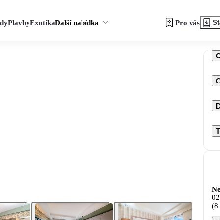
zdy
Plavby
Exotika
Další nabídka
Pro vás
St
O
D
T
Ne
02
(8