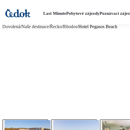
Last Minute
Pobytové zájezdy
Poznávací záje
více fotografií (28)
Dovolená
/
Naše destinace
/
Řecko
/
Rhodos
/
Hotel Pegasos Beach