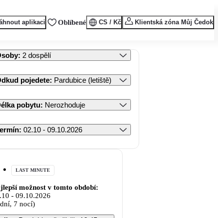
áhnout aplikaci
Oblíbené
CS / Kč
Klientská zóna Můj Čedok
Osoby
:
2 dospělí
dkud pojedete
:
Pardubice (letiště)
élka pobytu
:
Nerozhoduje
ermín
:
02.10 - 09.10.2026
LAST MINUTE
jlepší možnost v tomto období:
.10
-
09.10.2026
 dní, 7 nocí)