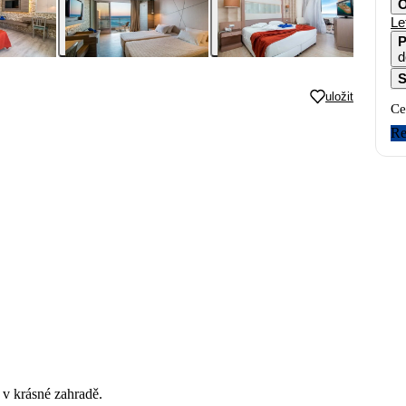
O
Le
P
d
S
uložit
Ce
Re
 v krásné zahradě.