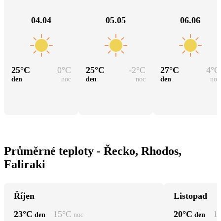
04.04
05.05
06.06
25
°C
0
°C
25
°C
-2
°C
27
°C
4
°C
den
noc
den
noc
den
noc
Průměrné teploty - Řecko, Rhodos,
Faliraki
Říjen
Listopad
23
°C
15
°C
20
°C
1
den
noc
den