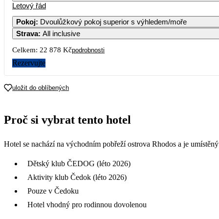
Letový řád
Pokoj
:
Dvoulůžkový pokoj superior s výhledem/moře
Strava
:
All inclusive
5
6
7
17 999
11 98
Celkem:
22 878 Kč
podrobnosti
12
13
14
Rezervujte
20 469
15 089
12 26
19
20
21
uložit do oblíbených
26
27
28
Proč si vybrat tento hotel
Hotel se nachází na východním pobřeží ostrova Rhodos a je umístěný
Dětský klub ČEDOG (léto 2026)
Aktivity klub Čedok (léto 2026)
Pouze v Čedoku
Hotel vhodný pro rodinnou dovolenou