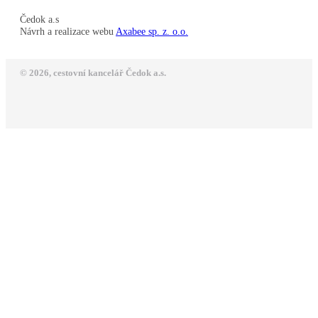
Čedok a.s
Návrh a realizace webu
Axabee sp. z. o.o.
© 2026, cestovní kancelář Čedok a.s.