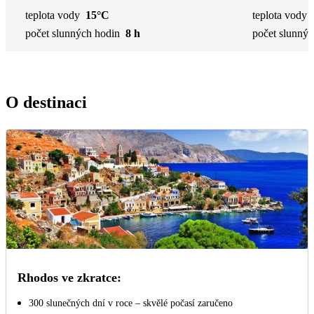
teplota vody
15°C
teplota vody
počet slunných hodin
8 h
počet slunnýc
O destinaci
Rhodos ve zkratce:
300 slunečných dní v roce – skvělé počasí zaručeno