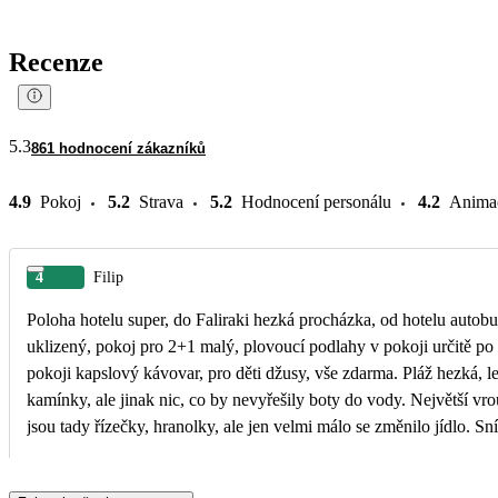
Recenze
5.3
861 hodnocení zákazníků
4.9
Pokoj
5.2
Strava
5.2
Hodnocení personálu
4.2
Anima
4
Filip
Poloha hotelu super, do Faliraki hezká procházka, od hotelu autobu
uklizený, pokoj pro 2+1 malý, plovoucí podlahy v pokoji určitě po 
pokoji kapslový kávovar, pro děti džusy, vše zdarma. Pláž hezká, le
kamínky, ale jinak nic, co by nevyřešily boty do vody. Největší vroub
jsou tady řízečky, hranolky, ale jen velmi málo se změnilo jídlo. Sn
paní smaží od rána palačinky, dává zmrzlinu. Ovšem hodina před zav
čekat ve frontě, než obslouží palačinky. To je nedomyšlené. U baz