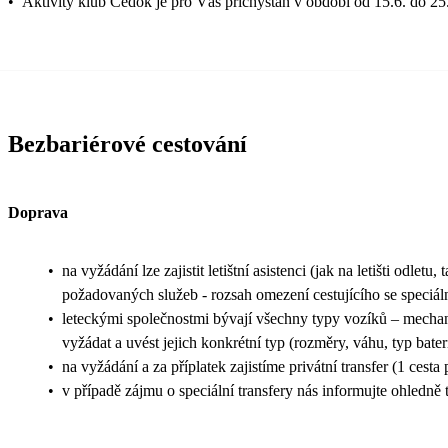
•
Aktivity klub Čedok je pro Vás přichystán v období od 15.6. do 25
Bezbariérové cestování
Doprava
•
na vyžádání lze zajistit letištní asistenci (jak na letišti odlet
požadovaných služeb - rozsah omezení cestujícího se speciál
•
leteckými společnostmi bývají všechny typy vozíků – mechani
vyžádat a uvést jejich konkrétní typ (rozměry, váhu, typ bater
•
na vyžádání a za příplatek zajistíme privátní transfer (1 cest
•
v případě zájmu o speciální transfery nás informujte ohledn