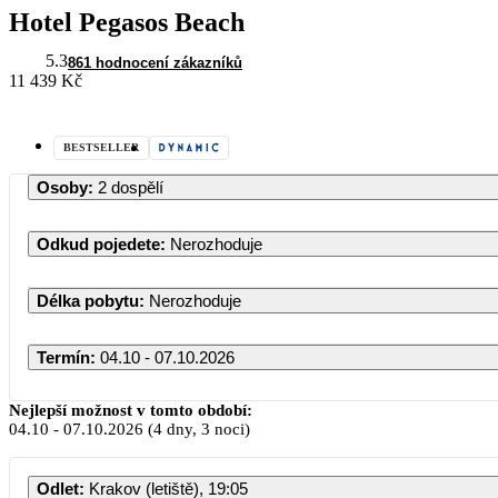
Hotel Pegasos Beach
5.3
861 hodnocení zákazníků
11 439 Kč
BESTSELLER
Osoby
:
2 dospělí
Odkud pojedete
:
Nerozhoduje
Délka pobytu
:
Nerozhoduje
Termín
:
04.10 - 07.10.2026
Nejlepší možnost v tomto období:
04.10
-
07.10.2026
(4 dny, 3 noci)
PO
ÚT
ST
Odlet
:
Krakov (letiště), 19:05