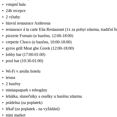
•
vstupní hala
•
24h recepce
•
2 výtahy
•
hlavní restaurace Ambrosia
•
restaurace á la carte Elia Restaurant (1x za pobyt zdarma, tradiční
•
pizzerie Fornaio (u bazénu, 12:00-18:00)
•
creperie Choco (u bazénu, 10:00-18:00)
•
gyros grill Meat ghe Greek (12:00-18:00)
•
lobby bar (17:00-01:00)
•
pool bar (10:30-01:00)
•
Wi-Fi v areálu hotelu
•
terasa
•
2 bazény
•
miniaquapark s tobogány
•
lehátka, slunečníky a osušky u bazénu zdarma
•
prádelna (za poplatek)
•
lékař (za poplatek - na vyžádání)
•
mini market