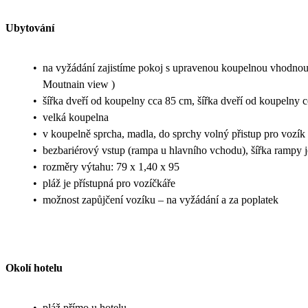
Ubytování
•
na vyžádání zajistíme pokoj s upravenou koupelnou vhodnou 
Moutnain view )
•
šířka dveří od koupelny cca 85 cm, šířka dveří od koupelny 
•
velká koupelna
•
v koupelně sprcha, madla, do sprchy volný přistup pro vozík
•
bezbariérový vstup (rampa u hlavního vchodu), šířka rampy 
•
rozměry výtahu: 79 x 1,40 x 95
•
pláž je přístupná pro vozíčkáře
•
možnost zapůjčení vozíku – na vyžádání a za poplatek
Okolí hotelu
•
pláž přímo u hotelu