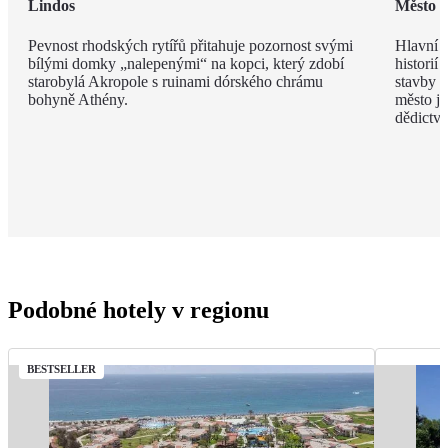
Lindos
Město 
Pevnost rhodských rytířů přitahuje pozornost svými
Hlavní m
bílými domky „nalepenými“ na kopci, který zdobí
historií
starobylá Akropole s ruinami dórského chrámu
stavby z
bohyně Athény.
město j
dědict
Podobné hotely v regionu
BESTSELLER