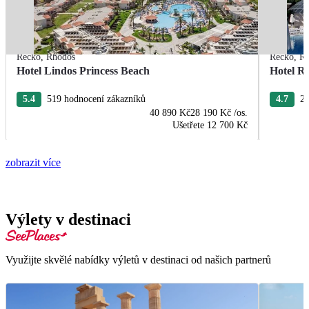
Řecko
,
Rhodos
Řecko
,
R
Hotel Lindos Princess Beach
Hotel R
5.4
519 hodnocení zákazníků
4.7
22
40 890 Kč
28 190 Kč
/os.
Ušetřete
12 700 Kč
zobrazit více
Výlety v destinaci
Využijte skvělé nabídky výletů v destinaci od našich partnerů