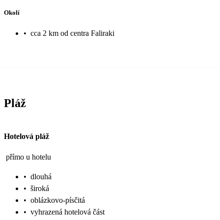
Okolí
•
cca 2 km od centra Faliraki
Pláž
Hotelová pláž
přímo u hotelu
•
dlouhá
•
široká
•
oblázkovo-písčitá
•
vyhrazená hotelová část