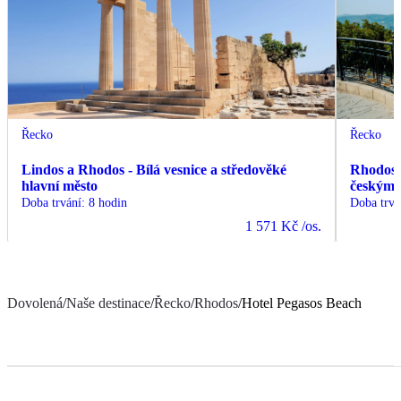
Řecko
Řecko
Lindos a Rhodos - Bílá vesnice a středověké
Rhodos -
hlavní město
českým
Doba trvání
:
8 hodin
Doba trvá
1 571 Kč
/os.
Dovolená
/
Naše destinace
/
Řecko
/
Rhodos
/
Hotel Pegasos Beach