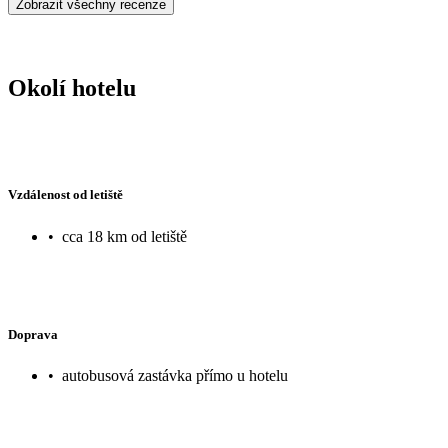
Zobrazit všechny recenze
pokud nechceš palačinku, máš smůlu do večeře. Velke fronty taky na
číšníci, velký nedostatek personálu tady. Tečka už snad byla jen br
uvítala snídaňovou tašku. V celku vzato byla dovolená fajn, dopor
:)
Okolí hotelu
Vzdálenost od letiště
•
cca 18 km od letiště
Doprava
•
autobusová zastávka přímo u hotelu