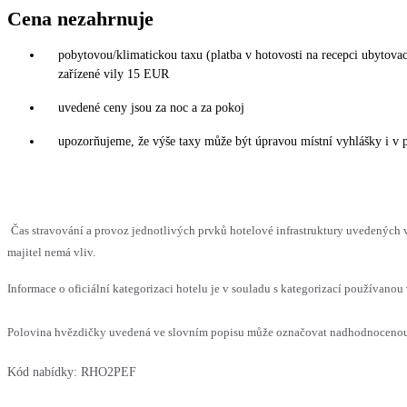
Cena nezahrnuje
pobytovou/klimatickou taxu (platba v hotovosti na recepci ubytov
zařízené vily 15 EUR
uvedené ceny jsou za noc a za pokoj
upozorňujeme, že výše taxy může být úpravou místní vyhlášky i v 
Čas stravování a provoz jednotlivých prvků hotelové infrastruktury uvedenýc
majitel nemá vliv.
Informace o oficiální kategorizaci hotelu je v souladu s kategorizací používanou 
Polovina hvězdičky uvedená ve slovním popisu může označovat nadhodnocenou n
Kód nabídky:
RHO2PEF