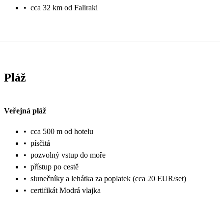
•
cca 32 km od Faliraki
Pláž
Veřejná pláž
•
cca 500 m od hotelu
•
písčitá
•
pozvolný vstup do moře
•
přístup po cestě
•
slunečníky a lehátka za poplatek (cca 20 EUR/set)
•
certifikát Modrá vlajka