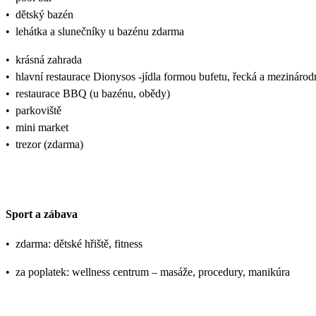
•
dětský bazén
•
lehátka a slunečníky u bazénu zdarma
•
krásná zahrada
•
hlavní restaurace Dionysos -jídla formou bufetu, řecká a mezináro
•
restaurace BBQ (u bazénu, obědy)
•
parkoviště
•
mini market
•
trezor (zdarma)
Sport a zábava
•
zdarma: dětské hřiště, fitness
•
za poplatek: wellness centrum – masáže, procedury, manikúra