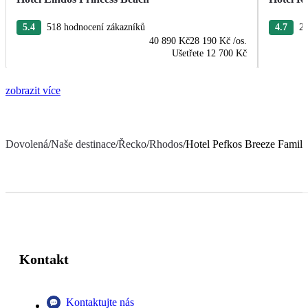
5.4
518 hodnocení zákazníků
4.7
22
40 890 Kč
28 190 Kč
/os.
Ušetřete
12 700 Kč
zobrazit více
Dovolená
/
Naše destinace
/
Řecko
/
Rhodos
/
Hotel Pefkos Breeze Family
Kontakt
Kontaktujte nás