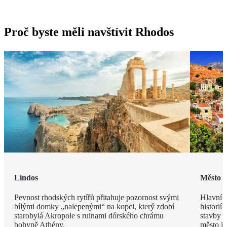
Proč byste měli navštívit Rhodos
Lindos
Město 
Pevnost rhodských rytířů přitahuje pozornost svými
Hlavní m
bílými domky „nalepenými“ na kopci, který zdobí
historií
starobylá Akropole s ruinami dórského chrámu
stavby z
bohyně Athény.
město j