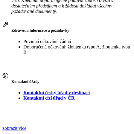
víza. Klientům doporučujeme podávat žádosti o víza s
dostatečným předstihem a k žádosti dokládat všechny
požadované dokumenty.
Zdravotní informace a požadavky
Povinná očkování: žádná
Doporučená očkování: žloutenka typu A, žloutenka typu
B
Kontaktní úřady
Kontaktní český úřad v destinaci
Kontaktní cizí úřad v ČR
zobrazit více