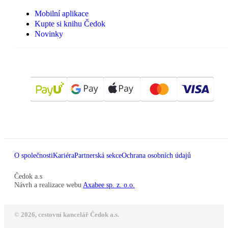
Mobilní aplikace
Kupte si knihu Čedok
Novinky
O společnosti
Kariéra
Partnerská sekce
Ochrana osobních údajů
Čedok a.s
Návrh a realizace webu
Axabee sp. z. o.o.
© 2026, cestovní kancelář Čedok a.s.