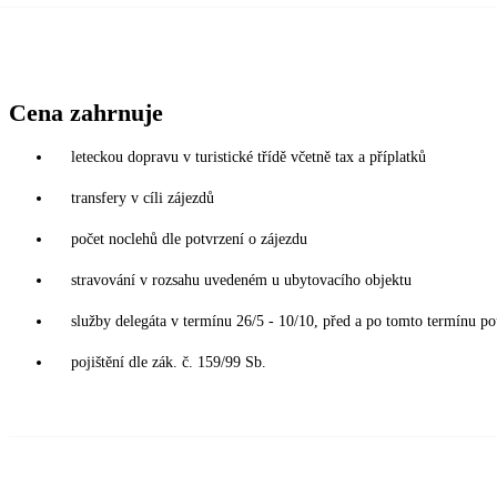
Cena zahrnuje
leteckou dopravu v turistické třídě včetně tax a příplatků
transfery v cíli zájezdů
počet noclehů dle potvrzení o zájezdu
stravování v rozsahu uvedeném u ubytovacího objektu
služby delegáta v termínu 26/5 - 10/10, před a po tomto termínu po
pojištění dle zák. č. 159/99 Sb.