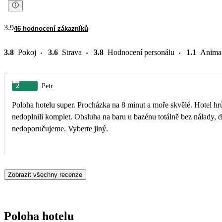
3.9
46 hodnocení zákazníků
3.8
Pokoj
3.6
Strava
3.8
Hodnocení personálu
1.1
Anima
2
Petr
Poloha hotelu super. Procházka na 8 minut a moře skvělé. Hotel hrůza, už nikdy více. Pokoj zastaralý, úklid špatný. Pro ručníky jsme museli chodit na recepci, protože je
nedoplnili komplet. Obsluha na baru u bazénu totálně bez nálady, dokonc
nedoporučujeme. Vyberte jiný.
Zobrazit všechny recenze
Poloha hotelu