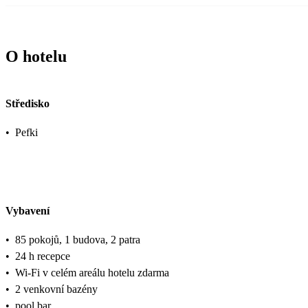
O hotelu
Středisko
•
Pefki
Vybavení
•
85 pokojů, 1 budova, 2 patra
•
24 h recepce
•
Wi-Fi v celém areálu hotelu zdarma
•
2 venkovní bazény
•
pool bar