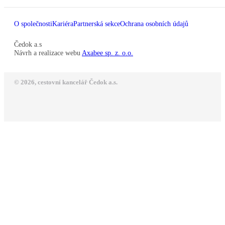
O společnosti
Kariéra
Partnerská sekce
Ochrana osobních údajů
Čedok a.s
Návrh a realizace webu
Axabee sp. z. o.o.
© 2026, cestovní kancelář Čedok a.s.