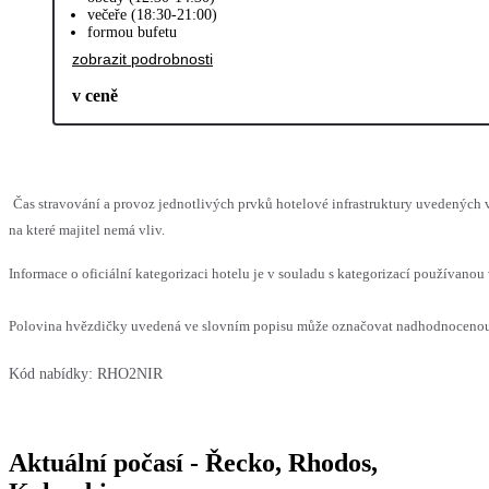
večeře (18:30-21:00)
formou bufetu
zobrazit podrobnosti
v ceně
Čas stravování a provoz jednotlivých prvků hotelové infrastruktury uvedenýc
na které majitel nemá vliv.
Informace o oficiální kategorizaci hotelu je v souladu s kategorizací používanou 
Polovina hvězdičky uvedená ve slovním popisu může označovat nadhodnocenou n
Kód nabídky:
RHO2NIR
Aktuální počasí - Řecko, Rhodos,