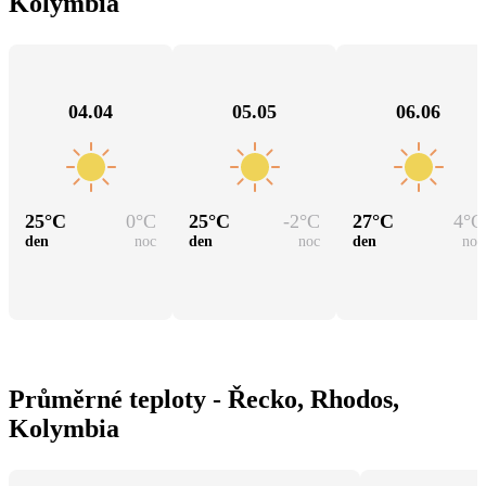
Kolymbia
04.04
05.05
06.06
25
°C
0
°C
25
°C
-2
°C
27
°C
4
°C
den
noc
den
noc
den
noc
Průměrné teploty - Řecko, Rhodos,
Kolymbia