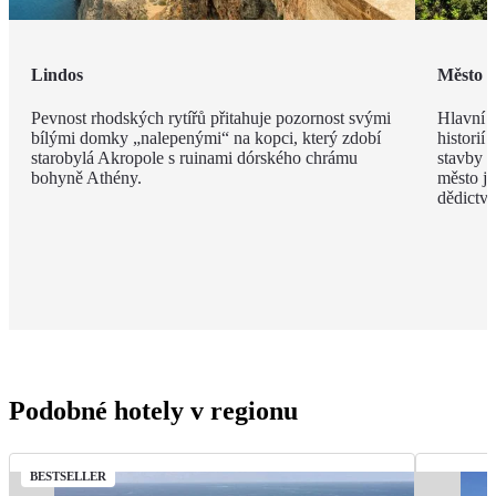
Lindos
Město 
Pevnost rhodských rytířů přitahuje pozornost svými
Hlavní m
bílými domky „nalepenými“ na kopci, který zdobí
historií
starobylá Akropole s ruinami dórského chrámu
stavby z
bohyně Athény.
město j
dědict
Podobné hotely v regionu
BESTSELLER