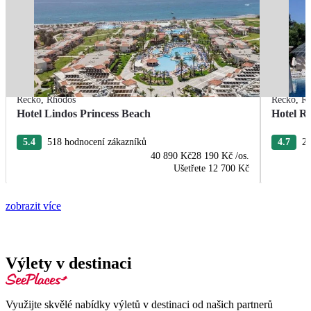
Řecko
,
Rhodos
Řecko
,
R
Hotel Lindos Princess Beach
Hotel R
5.4
518 hodnocení zákazníků
4.7
22
40 890 Kč
28 190 Kč
/os.
Ušetřete
12 700 Kč
zobrazit více
Výlety v destinaci
Využijte skvělé nabídky výletů v destinaci od našich partnerů