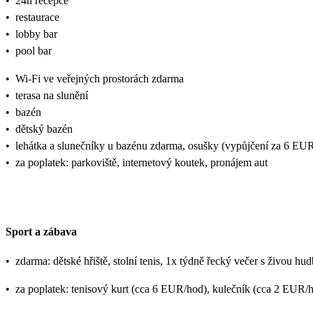
•
24h recepce
•
restaurace
•
lobby bar
•
pool bar
•
Wi-Fi ve veřejných prostorách zdarma
•
terasa na slunění
•
bazén
•
dětský bazén
•
lehátka a slunečníky u bazénu zdarma, osušky (vypůjčení za 6 EU
•
za poplatek: parkoviště, internetový koutek, pronájem aut
Sport a zábava
•
zdarma: dětské hřiště, stolní tenis, 1x týdně řecký večer s živou hu
•
za poplatek: tenisový kurt (cca 6 EUR/hod), kulečník (cca 2 EUR/hr