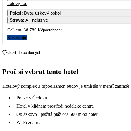
Letový řád
Pokoj
:
Dvoulůžkový pokoj
Strava
:
All inclusive
Celkem:
38 780 Kč
podrobnosti
Rezervujte
uložit do oblíbených
Proč si vybrat tento hotel
Hotelový komplex 3 třípodlažních budov je umístěn v menší zahradě.
Pouze v Čedoku
Hotel v klidném prostředí nedaleko centra
Oblázkovo - písčitá pláž cca 500 m od hotelu
Wi-Fi zdarma