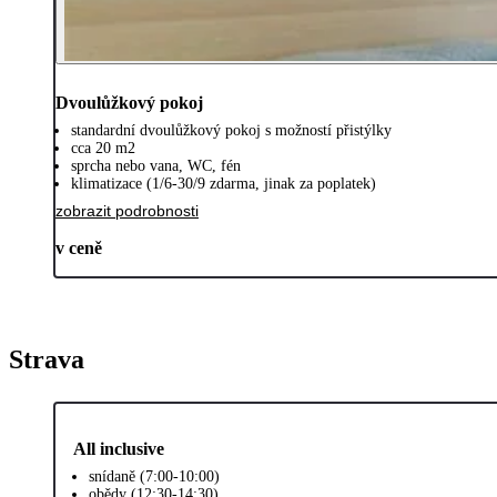
Dvoulůžkový pokoj
standardní dvoulůžkový pokoj s možností přistýlky
cca 20 m2
sprcha nebo vana, WC, fén
klimatizace (1/6-30/9 zdarma, jinak za poplatek)
zobrazit podrobnosti
v ceně
Strava
All inclusive
snídaně (7:00-10:00)
obědy (12:30-14:30)