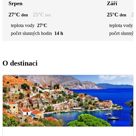
Srpen
Září
27
°C
25
°C
25
°C
2
den
noc
den
teplota vody
27°C
teplota vody
počet slunných hodin
14 h
počet slunnýc
O destinaci