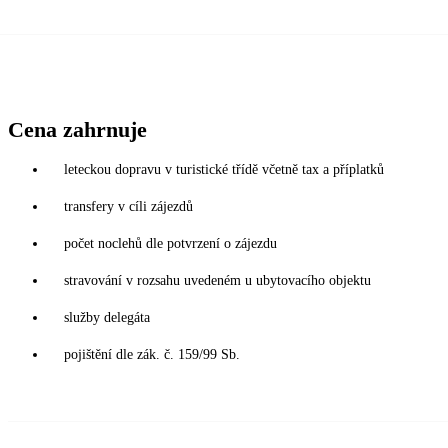
Cena zahrnuje
leteckou dopravu v turistické třídě včetně tax a příplatků
transfery v cíli zájezdů
počet noclehů dle potvrzení o zájezdu
stravování v rozsahu uvedeném u ubytovacího objektu
služby delegáta
pojištění dle zák. č. 159/99 Sb.