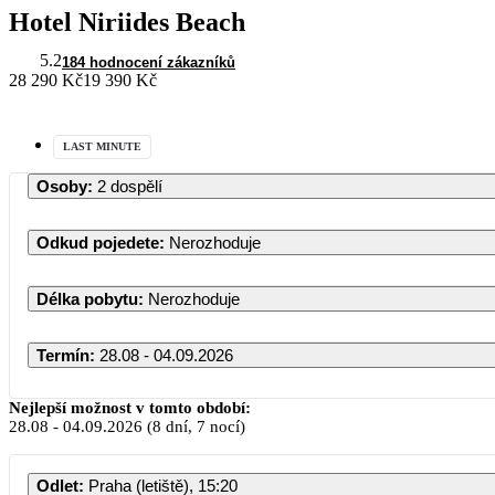
Hotel Niriides Beach
5.2
184 hodnocení zákazníků
28 290 Kč
19 390 Kč
LAST MINUTE
Osoby
:
2 dospělí
Odkud pojedete
:
Nerozhoduje
Délka pobytu
:
Nerozhoduje
Termín
:
28.08 - 04.09.2026
Nejlepší možnost v tomto období:
28.08
-
04.09.2026
(8 dní, 7 nocí)
Odlet
:
Praha (letiště), 15:20