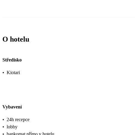
O hotelu
Středisko
•
Kiotari
Vybavení
•
24h recepce
•
lobby
•
bankomat přímo v hotelu