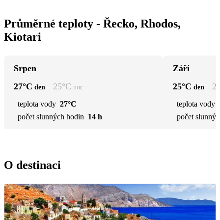
Průměrné teploty - Řecko, Rhodos,
Kiotari
Srpen
Září
27
°C
25
°C
25
°C
2
den
noc
den
teplota vody
27°C
teplota vody
počet slunných hodin
14 h
počet slunnýc
O destinaci