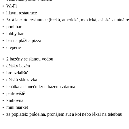
•
Wi-Fi
•
hlavní restaurace
•
5x á la carte restaurace (řecká, americká, mexická, asijská - nutná 
•
pool bar
•
lobby bar
•
bar na pláži a pizza
•
creperie
•
2 bazény se slanou vodou
•
dětský bazén
•
brouzdaliště
•
dětská skluzavka
•
lehátka a slunečníky u bazénu zdarma
•
parkoviště
•
knihovna
•
mini market
•
za poplatek: prádelna, pronájem aut a kol nebo lékař na telefonu