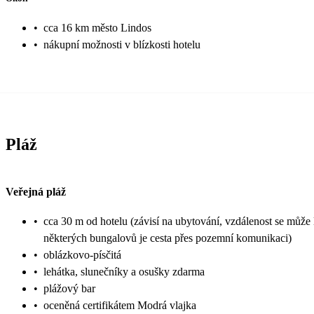
•
cca 16 km město Lindos
•
nákupní možnosti v blízkosti hotelu
Pláž
Veřejná pláž
•
cca 30 m od hotelu (závisí na ubytování, vzdálenost se může l
některých bungalovů je cesta přes pozemní komunikaci)
•
oblázkovo-písčitá
•
lehátka, slunečníky a osušky zdarma
•
plážový bar
•
oceněná certifikátem Modrá vlajka