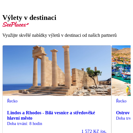
Výlety v destinaci
Využijte skvělé nabídky výletů v destinaci od našich partnerů
Řecko
Řecko
Lindos a Rhodos - Bílá vesnice a středověké
Ostrov 
hlavní město
Doba trvá
Doba trvání
:
8 hodin
1 572 Kč
/os.