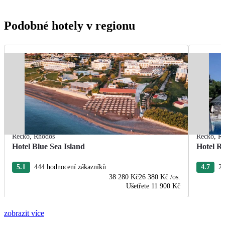
Podobné hotely v regionu
Řecko
,
Rhodos
Řecko
,
R
Hotel Blue Sea Island
Hotel R
5.1
444 hodnocení zákazníků
4.7
22
38 280 Kč
26 380 Kč
/os.
Ušetřete
11 900 Kč
zobrazit více