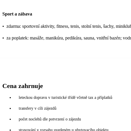
Sport a zábava
•
zdarma: sportovní aktivity, fitness, tenis, stolní tenis, šachy, minikl
•
za poplatek: masáže, manikúra, pedikúra, sauna, vnitřní bazén; vodn
Cena zahrnuje
leteckou dopravu v turistické třídě včetně tax a příplatků
transfery v cíli zájezdů
počet noclehů dle potvrzení o zájezdu
stravování v rozsahu uvedeném u ubytovacího objektu