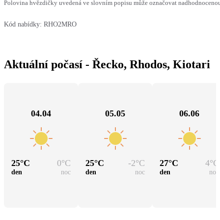
Polovina hvězdičky uvedená ve slovním popisu může označovat nadhodnocenou n
Kód nabídky:
RHO2MRO
Aktuální počasí - Řecko, Rhodos, Kiotari
04.04
05.05
06.06
25
°C
0
°C
25
°C
-2
°C
27
°C
4
°C
den
noc
den
noc
den
noc