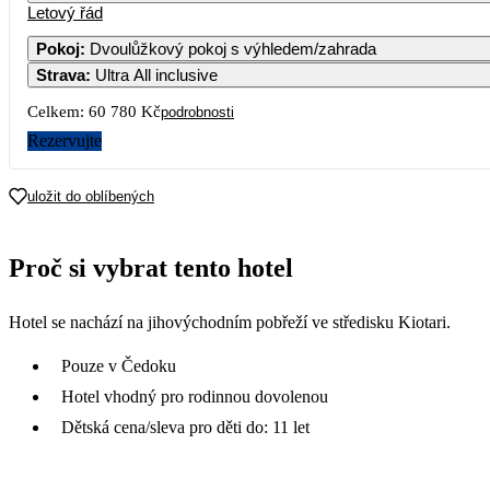
Letový řád
Pokoj
:
Dvoulůžkový pokoj s výhledem/zahrada
Strava
:
Ultra All inclusive
3
Celkem:
60 780 Kč
podrobnosti
10
Rezervujte
17
uložit do oblíbených
31 490
24
Proč si vybrat tento hotel
32 990
31
Hotel se nachází na jihovýchodním pobřeží ve středisku Kiotari.
36 880
Pouze v Čedoku
Hotel vhodný pro rodinnou dovolenou
Dětská cena/sleva pro děti do: 11 let