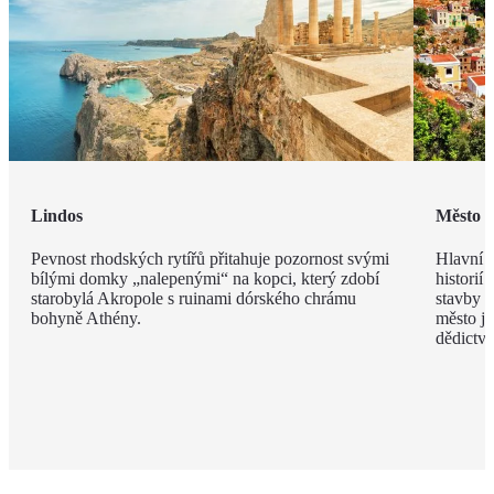
Lindos
Město 
Pevnost rhodských rytířů přitahuje pozornost svými
Hlavní m
bílými domky „nalepenými“ na kopci, který zdobí
historií
starobylá Akropole s ruinami dórského chrámu
stavby z
bohyně Athény.
město j
dědict