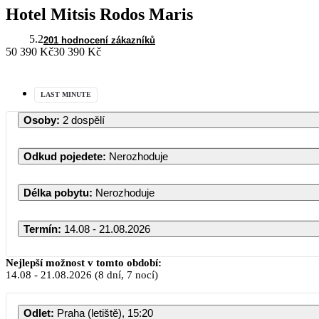
Hotel Mitsis Rodos Maris
5.2
201 hodnocení zákazníků
50 390 Kč
30 390 Kč
LAST MINUTE
Osoby
:
2 dospělí
Odkud pojedete
:
Nerozhoduje
Délka pobytu
:
Nerozhoduje
Termín
:
14.08 - 21.08.2026
Nejlepší možnost v tomto období:
14.08
-
21.08.2026
(8 dní, 7 nocí)
PO
Odlet
:
Praha (letiště), 15:20