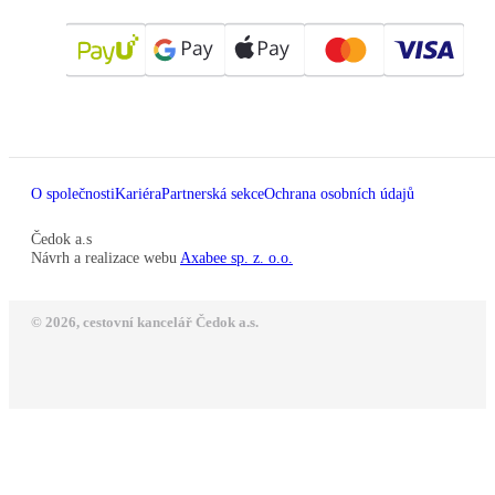
O společnosti
Kariéra
Partnerská sekce
Ochrana osobních údajů
Čedok a.s
Návrh a realizace webu
Axabee sp. z. o.o.
© 2026, cestovní kancelář Čedok a.s.