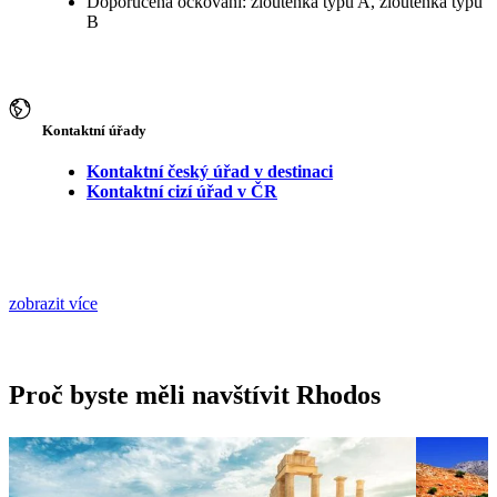
Doporučená očkování: žloutenka typu A, žloutenka typu
B
Kontaktní úřady
Kontaktní český úřad v destinaci
Kontaktní cizí úřad v ČR
zobrazit více
Proč byste měli navštívit Rhodos