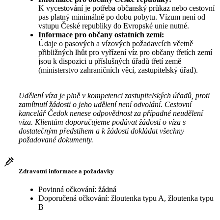
K vycestování je potřeba občanský průkaz nebo cestovní
pas platný minimálně po dobu pobytu. Vízum není od
vstupu České republiky do Evropské unie nutné.
Informace pro občany ostatních zemí:
Údaje o pasových a vízových požadavcích včetně
přibližných lhůt pro vyřízení víz pro občany třetích zemí
jsou k dispozici u příslušných úřadů třetí země
(ministerstvo zahraničních věcí, zastupitelský úřad).
Udělení víza je plně v kompetenci zastupitelských úřadů, proti
zamítnutí žádosti o jeho udělení není odvolání. Cestovní
kancelář Čedok nenese odpovědnost za případné neudělení
víza. Klientům doporučujeme podávat žádosti o víza s
dostatečným předstihem a k žádosti dokládat všechny
požadované dokumenty.
Zdravotní informace a požadavky
Povinná očkování: žádná
Doporučená očkování: žloutenka typu A, žloutenka typu
B