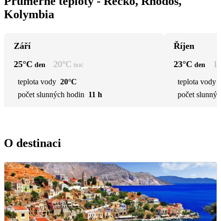
Průměrné teploty - Řecko, Rhodos,
Kolymbia
Září
Říjen
25
°C
20
°C
23
°C
1
den
noc
den
teplota vody
20°C
teplota vody
počet slunných hodin
11 h
počet slunnýc
O destinaci