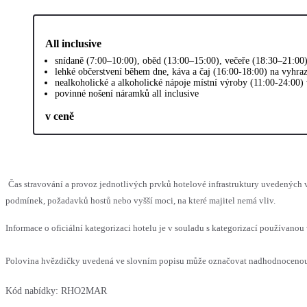
All inclusive
snídaně (7:00–10:00), oběd (13:00–15:00), večeře (18:30–21:00)
lehké občerstvení během dne, káva a čaj (16:00-18:00) na vyhra
nealkoholické a alkoholické nápoje místní výroby (11:00-24:00)
povinné nošení náramků all inclusive
v ceně
Čas stravování a provoz jednotlivých prvků hotelové infrastruktury uvedenýc
podmínek, požadavků hostů nebo vyšší moci, na které majitel nemá vliv.
Informace o oficiální kategorizaci hotelu je v souladu s kategorizací používanou 
Polovina hvězdičky uvedená ve slovním popisu může označovat nadhodnocenou n
Kód nabídky:
RHO2MAR