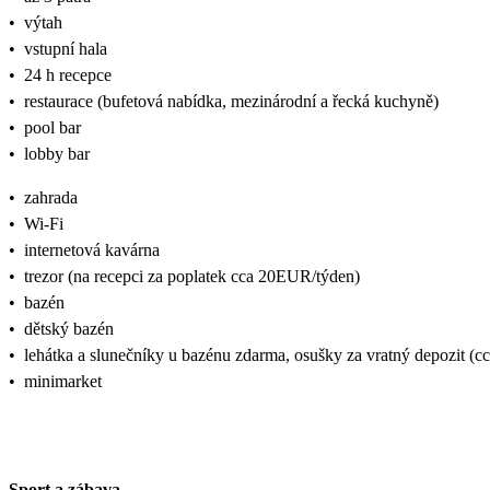
•
výtah
•
vstupní hala
•
24 h recepce
•
restaurace (bufetová nabídka, mezinárodní a řecká kuchyně)
•
pool bar
•
lobby bar
•
zahrada
•
Wi-Fi
•
internetová kavárna
•
trezor (na recepci za poplatek cca 20EUR/týden)
•
bazén
•
dětský bazén
•
lehátka a slunečníky u bazénu zdarma, osušky za vratný depozit (
•
minimarket
Sport a zábava