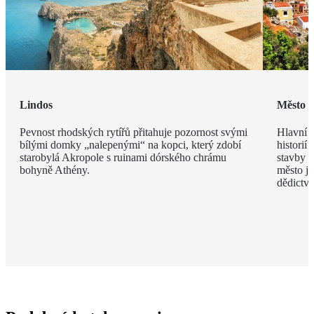
Lindos
Město 
Pevnost rhodských rytířů přitahuje pozornost svými
Hlavní m
bílými domky „nalepenými“ na kopci, který zdobí
historií
starobylá Akropole s ruinami dórského chrámu
stavby z
bohyně Athény.
město j
dědict