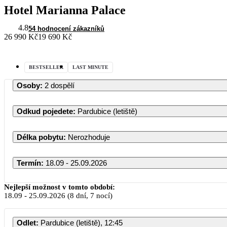
Hotel Marianna Palace
4.8
54 hodnocení zákazníků
26 990 Kč
19 690 Kč
BESTSELLER
LAST MINUTE
Osoby
:
2 dospělí
Odkud pojedete
:
Pardubice (letiště)
Délka pobytu
:
Nerozhoduje
Termín
:
18.09 - 25.09.2026
Nejlepší možnost v tomto období:
18.09
-
25.09.2026
(8 dní, 7 nocí)
PO
ÚT
ST
Odlet
:
Pardubice (letiště), 12:45