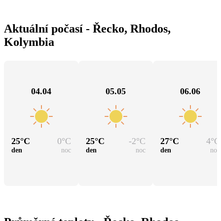
Aktuální počasí - Řecko, Rhodos,
Kolymbia
04.04
05.05
06.06
25
°C
0
°C
25
°C
-2
°C
27
°C
4
°C
den
noc
den
noc
den
noc