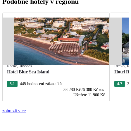
Podobné hotely v regionu
Řecko
,
Rhodos
Řecko
,
R
Hotel Blue Sea Island
Hotel R
5.1
445 hodnocení zákazníků
4.7
22
38 280 Kč
26 380 Kč
/os.
Ušetřete
11 900 Kč
zobrazit více