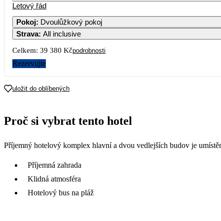
Letový řád
1
2
Pokoj
:
Dvoulůžkový pokoj
Strava
:
All inclusive
7
8
9
Celkem:
39 380 Kč
podrobnosti
14
15
16
Rezervujte
21
22
23
uložit do oblíbených
28
29
30
Proč si vybrat tento hotel
Příjemný hotelový komplex hlavní a dvou vedlejších budov je umístě
Příjemná zahrada
Klidná atmosféra
Hotelový bus na pláž