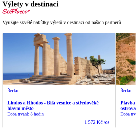
Výlety v destinaci
Využijte skvělé nabídky výletů v destinaci od našich partnerů
Řecko
Řecko
Lindos a Rhodos - Bílá vesnice a středověké
Plavba z
hlavní město
ostrova
Doba trvání
:
8 hodin
Doba trvá
1 572 Kč
/os.