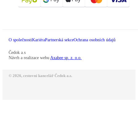
O společnosti
Kariéra
Partnerská sekce
Ochrana osobních údajů
Čedok a.s
Návrh a realizace webu
Axabee sp. z. o.o.
© 2026, cestovní kancelář Čedok a.s.