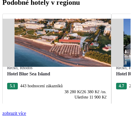
Podobné hotely v regionu
Řecko
,
Rhodos
Řecko
,
R
Hotel Blue Sea Island
Hotel R
5.1
443 hodnocení zákazníků
4.7
22
38 280 Kč
26 380 Kč
/os.
Ušetřete
11 900 Kč
zobrazit více