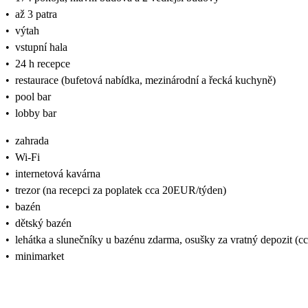
•
až 3 patra
•
výtah
•
vstupní hala
•
24 h recepce
•
restaurace (bufetová nabídka, mezinárodní a řecká kuchyně)
•
pool bar
•
lobby bar
•
zahrada
•
Wi-Fi
•
internetová kavárna
•
trezor (na recepci za poplatek cca 20EUR/týden)
•
bazén
•
dětský bazén
•
lehátka a slunečníky u bazénu zdarma, osušky za vratný depozit (
•
minimarket