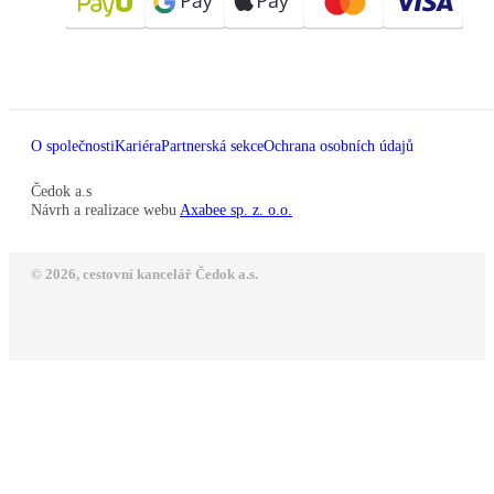
O společnosti
Kariéra
Partnerská sekce
Ochrana osobních údajů
Čedok a.s
Návrh a realizace webu
Axabee sp. z. o.o.
© 2026, cestovní kancelář Čedok a.s.