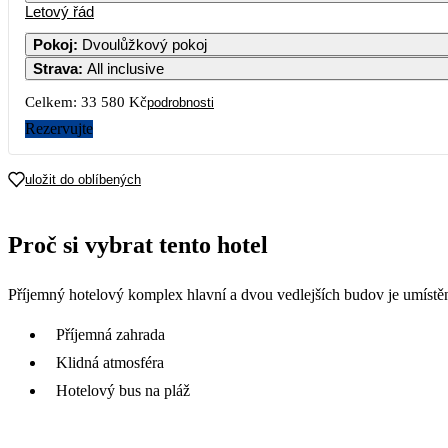
Letový řád
Pokoj
:
Dvoulůžkový pokoj
Strava
:
All inclusive
Celkem:
33 580 Kč
podrobnosti
Rezervujte
uložit do oblíbených
Proč si vybrat tento hotel
Příjemný hotelový komplex hlavní a dvou vedlejších budov je umístě
Příjemná zahrada
Klidná atmosféra
Hotelový bus na pláž