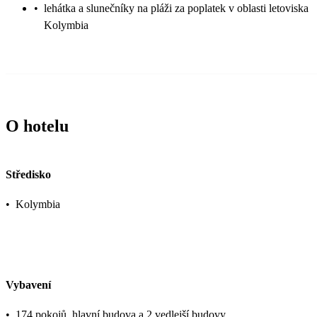
•
lehátka a slunečníky na pláži za poplatek v oblasti letoviska
Kolymbia
O hotelu
Středisko
•
Kolymbia
Vybavení
•
174 pokojů, hlavní budova a 2 vedlejší budovy