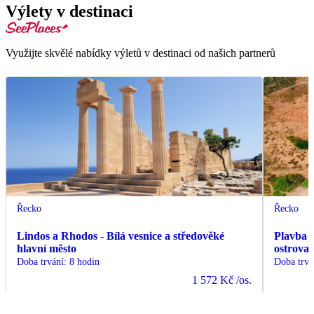
Výlety v destinaci
Využijte skvělé nabídky výletů v destinaci od našich partnerů
Řecko
Řecko
Lindos a Rhodos - Bílá vesnice a středověké
Plavba z
hlavní město
ostrova
Doba trvání
:
8 hodin
Doba trvá
1 572 Kč
/os.