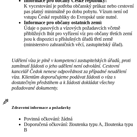
Informace pro občany České republiky:
K vycestování je potřeba občanský průkaz nebo cestovní
pas platný minimálně po dobu pobytu. Vízum není od
vstupu České republiky do Evropské unie nutné.
Informace pro občany ostatních zemí:
Údaje o pasových a vízových požadavcích včetně
přibližných lhůt pro vyřízení víz pro občany třetích zemí
jsou k dispozici u příslušných úřadů třetí země
(ministerstvo zahraničních věcí, zastupitelský úřad).
Udělení víza je plně v kompetenci zastupitelských úřadů, proti
zamítnutí žádosti o jeho udělení není odvolání. Cestovní
kancelář Čedok nenese odpovědnost za případné neudělení
víza. Klientům doporučujeme podávat žádosti o víza s
dostatečným předstihem a k žádosti dokládat všechny
požadované dokumenty.
Zdravotní informace a požadavky
Povinná očkování: žádná
Doporučená očkování: žloutenka typu A, žloutenka typu
B