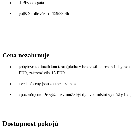
služby delegáta
pojištění dle zák. č. 159/99 Sb.
Cena nezahrnuje
pobytovou/klimatickou taxu (platba v hotovosti na recepci ubytova
EUR, zařízené vily 15 EUR
uvedené ceny jsou za noc a za pokoj
upozorňujeme, že výše taxy může být úpravou místní vyhlášky i v 
Dostupnost pokojů