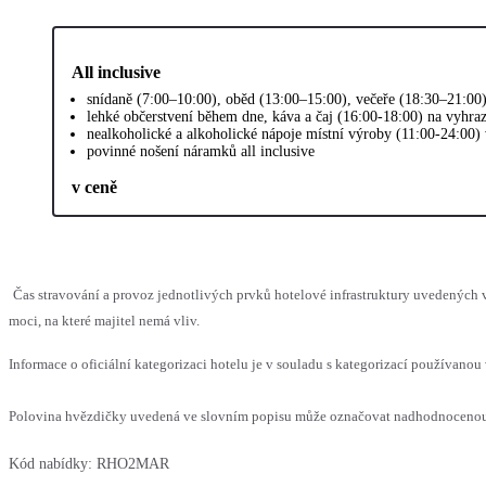
All inclusive
snídaně (7:00–10:00), oběd (13:00–15:00), večeře (18:30–21:00)
lehké občerstvení během dne, káva a čaj (16:00-18:00) na vyhra
nealkoholické a alkoholické nápoje místní výroby (11:00-24:00)
povinné nošení náramků all inclusive
v ceně
Čas stravování a provoz jednotlivých prvků hotelové infrastruktury uvedenýc
moci, na které majitel nemá vliv.
Informace o oficiální kategorizaci hotelu je v souladu s kategorizací používanou 
Polovina hvězdičky uvedená ve slovním popisu může označovat nadhodnocenou n
Kód nabídky:
RHO2MAR