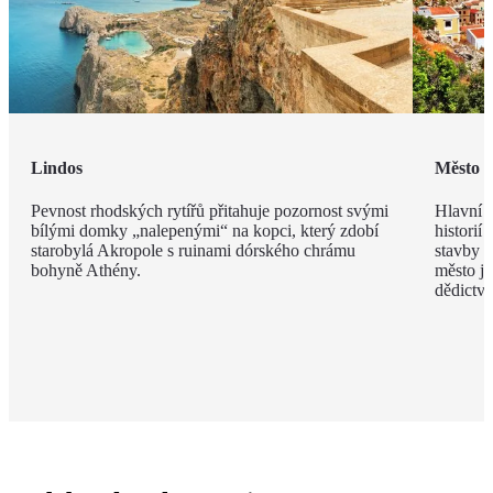
Lindos
Město 
Pevnost rhodských rytířů přitahuje pozornost svými
Hlavní m
bílými domky „nalepenými“ na kopci, který zdobí
historií
starobylá Akropole s ruinami dórského chrámu
stavby z
bohyně Athény.
město j
dědict