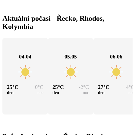
Aktuální počasí - Řecko, Rhodos,
Kolymbia
04.04
05.05
06.06
25
°C
0
°C
25
°C
-2
°C
27
°C
4
°C
den
noc
den
noc
den
noc