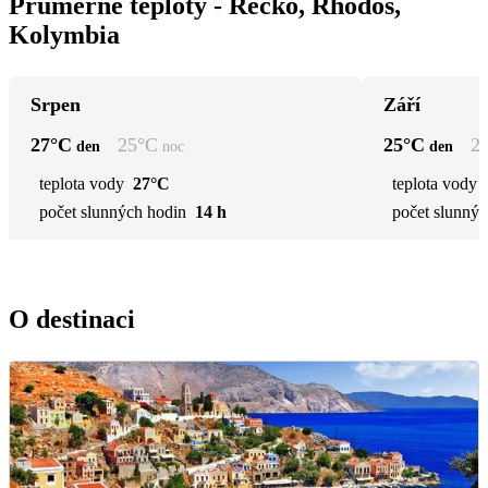
Průměrné teploty - Řecko, Rhodos,
Kolymbia
Srpen
Září
27
°C
25
°C
25
°C
2
den
noc
den
teplota vody
27°C
teplota vody
počet slunných hodin
14 h
počet slunnýc
O destinaci