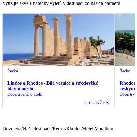
Využijte skvělé nabídky výletů v destinaci od našich partnerů
Řecko
Řecko
Lindos a Rhodos - Bílá vesnice a středověké
Rhodos -
hlavní město
českým
Doba trvání
:
8 hodin
Doba trvá
1 572 Kč
/os.
Dovolená
/
Naše destinace
/
Řecko
/
Rhodos
/
Hotel Marathon