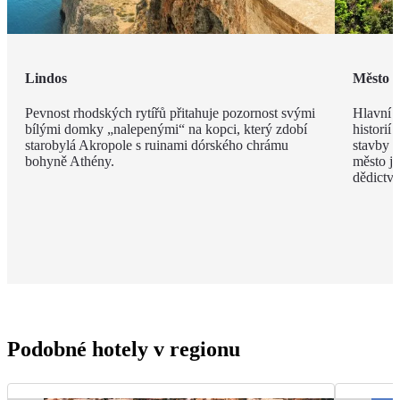
Lindos
Město 
Pevnost rhodských rytířů přitahuje pozornost svými
Hlavní m
bílými domky „nalepenými“ na kopci, který zdobí
historií
starobylá Akropole s ruinami dórského chrámu
stavby z
bohyně Athény.
město j
dědict
Podobné hotely v regionu