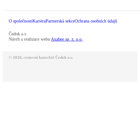
O společnosti
Kariéra
Partnerská sekce
Ochrana osobních údajů
Čedok a.s
Návrh a realizace webu
Axabee sp. z. o.o.
© 2026, cestovní kancelář Čedok a.s.