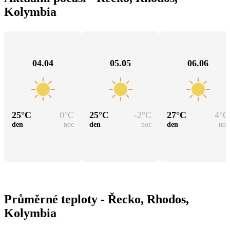
Kolymbia
04.04
05.05
06.06
25
°C
0
°C
25
°C
-2
°C
27
°C
4
°C
den
noc
den
noc
den
noc
Průměrné teploty - Řecko, Rhodos,
Kolymbia