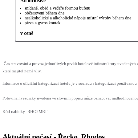
All inclusive
snídaně, oběd a večeře formou bufetu
občerstvení během dne
nealkoholické a alkoholické nápoje místní výroby během dne
pizza a gyros koutek
v ceně
Čas stravování a provoz jednotlivých prvků hotelové infrastruktury uvedenýc
které majitel nemá vliv.
Informace o oficiální kategorizaci hotelu je v souladu s kategorizací používanou 
Polovina hvězdičky uvedená ve slovním popisu může označovat nadhodnocenou n
Kód nabídky:
RHO2MRT
Aktuální počasí - Řecko, Rhodos,