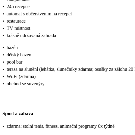
•
24h recepce
•
automat s občerstvením na recepci
•
restaurace
•
TV místnost
•
krásně udržovaná zahrada
•
bazén
•
dětský bazén
•
pool bar
•
terasa na slunění (lehátka, slunečníky zdarma; osušky za zálohu 2
•
Wi-Fi (zdarma)
•
obchod se suvenýry
Sport a zábava
•
zdarma: stolní tenis, fitness, animační programy 6x týdně