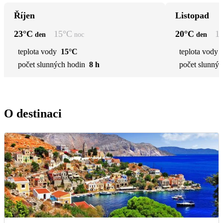
Říjen
Listopad
23
°C
15
°C
20
°C
1
den
noc
den
teplota vody
15°C
teplota vody
počet slunných hodin
8 h
počet slunnýc
O destinaci