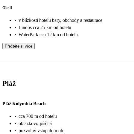
Okolí
•
v blízkosti hotelu bary, obchody a restaurace
•
Lindos cca 25 km od hotelu
•
WaterPark cca 12 km od hotelu
Přečtěte si více
Pláž
Pláž Kolymbia Beach
•
cca 700 m od hotelu
•
oblázkovo-písčitá
•
pozvolný vstup do moře