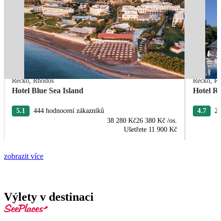
Řecko
,
Rhodos
Řecko
,
R
Hotel Blue Sea Island
Hotel R
5.1
444 hodnocení zákazníků
4.7
22
38 280 Kč
26 380 Kč
/os.
Ušetřete
11 900 Kč
zobrazit více
Výlety v destinaci