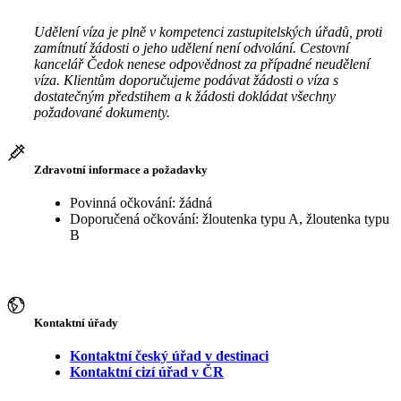
Udělení víza je plně v kompetenci zastupitelských úřadů, proti
zamítnutí žádosti o jeho udělení není odvolání. Cestovní
kancelář Čedok nenese odpovědnost za případné neudělení
víza. Klientům doporučujeme podávat žádosti o víza s
dostatečným předstihem a k žádosti dokládat všechny
požadované dokumenty.
Zdravotní informace a požadavky
Povinná očkování: žádná
Doporučená očkování: žloutenka typu A, žloutenka typu
B
Kontaktní úřady
Kontaktní český úřad v destinaci
Kontaktní cizí úřad v ČR