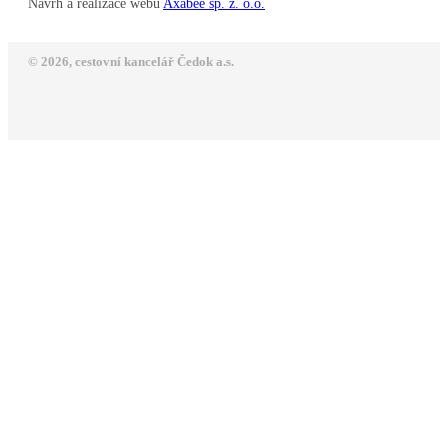
Návrh a realizace webu
Axabee sp. z. o.o.
© 2026, cestovní kancelář Čedok a.s.