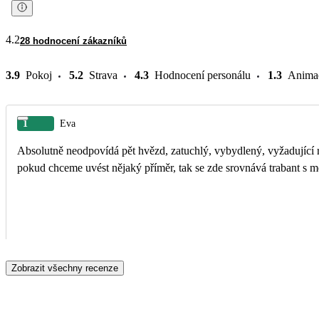
4.2
28 hodnocení zákazníků
3.9
Pokoj
5.2
Strava
4.3
Hodnocení personálu
1.3
Anima
1
Eva
Absolutně neodpovídá pět hvězd, zatuchlý, vybydlený, vyžadující rekonstrukci! Na Rhodos jezdíme 9 let, z toho jsme byli 8x v hotelu Atrium 
pokud chceme uvést nějaký příměr, tak se zde srovnává trabant s 
Zobrazit všechny recenze