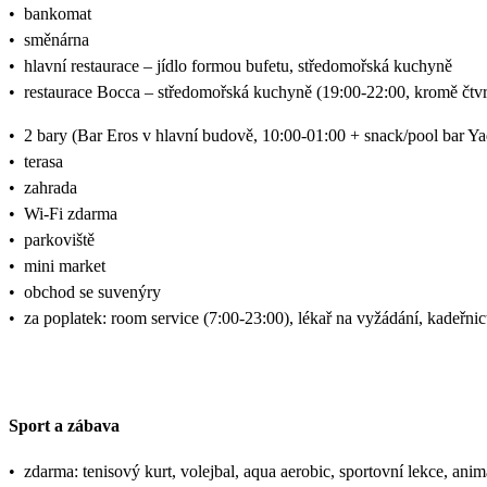
•
bankomat
•
směnárna
•
hlavní restaurace – jídlo formou bufetu, středomořská kuchyně
•
restaurace Bocca – středomořská kuchyně (19:00-22:00, kromě čtvr
•
2 bary (Bar Eros v hlavní budově, 10:00-01:00 + snack/pool bar Yad
•
terasa
•
zahrada
•
Wi-Fi zdarma
•
parkoviště
•
mini market
•
obchod se suvenýry
•
za poplatek: room service (7:00-23:00), lékař na vyžádání, kadeřnic
Sport a zábava
•
zdarma: tenisový kurt, volejbal, aqua aerobic, sportovní lekce, ani