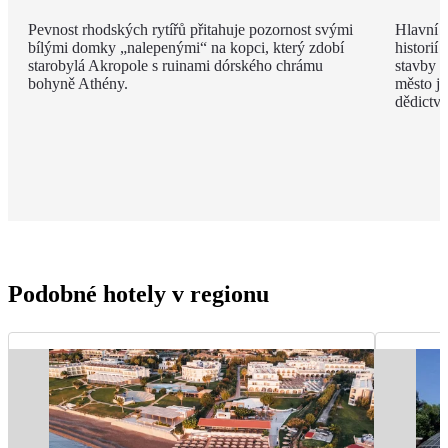
Pevnost rhodských rytířů přitahuje pozornost svými
Hlavní m
bílými domky „nalepenými“ na kopci, který zdobí
historií
starobylá Akropole s ruinami dórského chrámu
stavby z
bohyně Athény.
město j
dědict
Podobné hotely v regionu