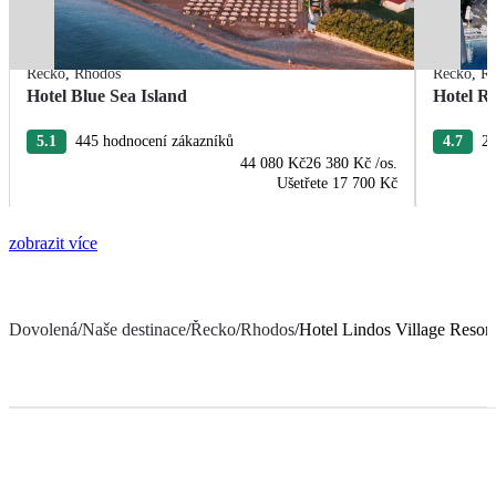
Řecko
,
Rhodos
Řecko
,
R
Hotel Blue Sea Island
Hotel R
5.1
445 hodnocení zákazníků
4.7
22
44 080 Kč
26 380 Kč
/os.
Ušetřete
17 700 Kč
zobrazit více
Dovolená
/
Naše destinace
/
Řecko
/
Rhodos
/
Hotel Lindos Village Resor