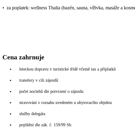
•
za poplatek: wellness Thalia (bazén, sauna, vířivka, masáže a kosme
Cena zahrnuje
leteckou dopravu v turistické třídě včetně tax a příplatků
transfery v cíli zájezdů
počet noclehů dle potvrzení o zájezdu
stravování v rozsahu uvedeném u ubytovacího objektu
služby delegáta
pojištění dle zák. č. 159/99 Sb.