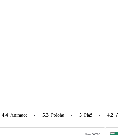
4.4
Animace
5.3
Poloha
5
Pláž
4.2
Atrakce v