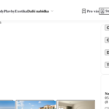
zdy
Plavby
Exotika
Další nabídka
Pro vás
St
h
O
D
T
Ne
05
(8