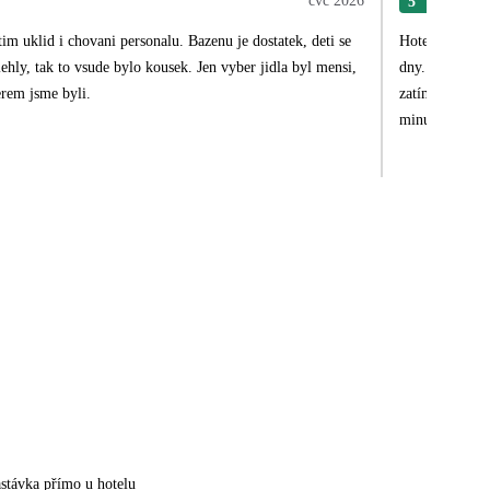
čvc 2026
5
Jan
 uklid i chovani personalu. Bazenu je dostatek, deti se
Hotel doporuču
hly, tak to vsude bylo kousek. Jen vyber jidla byl mensi,
dny. Hotelový areál je rozlehlý a nabízí spoustu aktivit i animačních programů pro děti i dospělé. Na pláži byl vždy dostatek lehátek,
erem jsme byli.
zatímco u bazénu bylo jejich nalez
minut se dosta
stávka přímo u hotelu