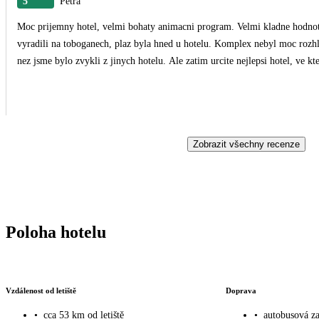
5
Petra
Moc prijemny hotel, velmi bohaty animacni program. Velmi kladne hodnotim
vyradili na toboganech, plaz byla hned u hotelu. Komplex nebyl moc rozhle
nez jsme bylo zvykli z jinych hotelu. Ale zatim urcite nejlepsi hotel, ve kt
Zobrazit všechny recenze
Poloha hotelu
Vzdálenost od letiště
Doprava
•
cca 53 km od letiště
•
autobusová za