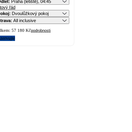
dlet
:
Praha (letiště), 04:45
tový řád
okoj
:
Dvoulůžkový pokoj
trava
:
All inclusive
lkem:
57 180 Kč
podrobnosti
zervujte