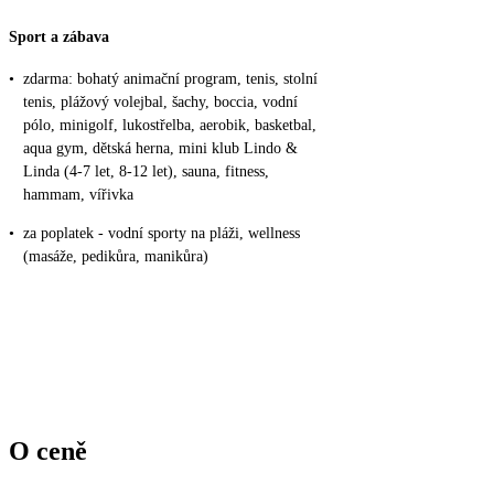
Sport a zábava
•
zdarma: bohatý animační program, tenis, stolní
tenis, plážový volejbal, šachy, boccia, vodní
pólo, minigolf, lukostřelba, aerobik, basketbal,
aqua gym, dětská herna, mini klub Lindo &
Linda (4-7 let, 8-12 let), sauna, fitness,
hammam, vířivka
•
za poplatek - vodní sporty na pláži, wellness
(masáže, pedikůra, manikůra)
O ceně