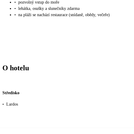
•
pozvolný vstup do moře
•
lehátka, osušky a slunečníky zdarma
•
na pláži se nachází restaurace (snídaně, obědy, večeře)
O hotelu
Středisko
•
Lardos