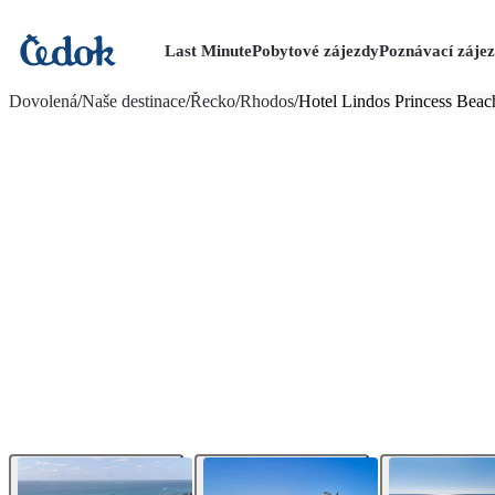
Last Minute
Pobytové zájezdy
Poznávací záje
více fotografií (19)
Dovolená
/
Naše destinace
/
Řecko
/
Rhodos
/
Hotel Lindos Princess Beac