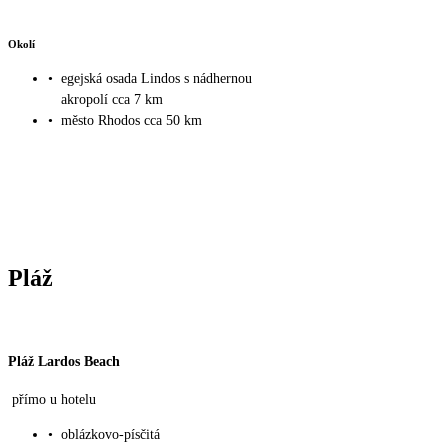
Okolí
•
egejská osada Lindos s nádhernou
akropolí cca 7 km
•
město Rhodos cca 50 km
Pláž
Pláž Lardos Beach
přímo u hotelu
•
oblázkovo-písčitá