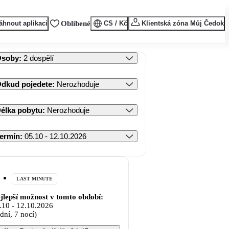
áhnout aplikaci
Oblíbené
CS / Kč
Klientská zóna Můj Čedok
Osoby
:
2 dospělí
dkud pojedete
:
Nerozhoduje
élka pobytu
:
Nerozhoduje
ermín
:
05.10 - 12.10.2026
LAST MINUTE
jlepší možnost v tomto období:
.10
-
12.10.2026
 dní, 7 nocí)