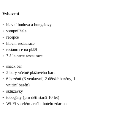
Vybavení
•
hlavní budova a bungalovy
•
vstupní hala
•
recepce
•
hlavní restaurace
•
restaurace na pláži
•
3 á la carte restaurace
•
snack bar
•
3 bary včetně plážového baru
•
6 bazénů (3 venkovní, 2 dětské bazény, 1
vnitřní bazén)
•
skluzavky
•
tobogány (pro děti starší 10 let)
•
Wi-Fi v celém areálu hotelu zdarma