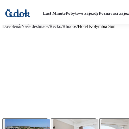
Last Minute
Pobytové zájezdy
Poznávací záje
více fotografií (23)
Dovolená
/
Naše destinace
/
Řecko
/
Rhodos
/
Hotel Kolymbia Sun