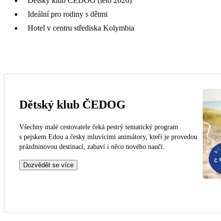
Dětský klub ČEDOG (léto 2026)
Ideální pro rodiny s dětmi
Hotel v centru střediska Kolymbia
Dětský klub ČEDOG
Všechny malé cestovatele čeká pestrý tematický program
s pejskem Edou a česky mluvícími animátory, kteří je provedou
prázdninovou destinací, zabaví i něco nového naučí.
Dozvědět se více