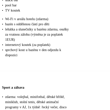
•
snack bar
•
pool bar
•
TV koutek
•
Wi-Fi v areálu hotelu (zdarma)
•
bazén s oddělenou částí pro děti
•
lehátka a slunečníky u bazénu zdarma, osušky
za vratnou zálohu (výměna je za poplatek
1EUR)
•
internetový koutek (za poplatek)
•
sprchový kout u bazénu v den odjezdu k
dispozici
Sport a zábava
•
zdarma: volejbal, minifotbal, dětské hřiště,
miniklub, stolní tenis, dětské animační
programy v AJ, 1x týdně: řecký večer, disco