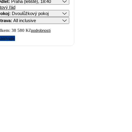
dlet
:
Praha (letiště), 18:40
tový řád
okoj
:
Dvoulůžkový pokoj
trava
:
All inclusive
lkem:
38 580 Kč
podrobnosti
zervujte