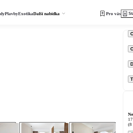
zdy
Plavby
Exotika
Další nabídka
Pro vás
St
O
D
T
Ne
17
(8