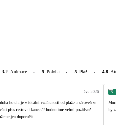
3.2
Animace
5
Poloha
5
Pláž
4.8
Atrakce v o
čvc 2026
5
Mic
loha hotelu je v ideální vzdálenosti od pláže a zároveň se
Moc krásná dov
vání přes cestovní kancelář hodnotíme velmi pozitivně.
by zasloužili n
ůžeme jen doporučit.