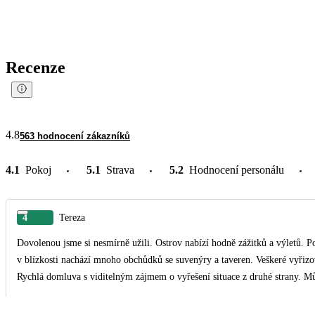
Recenze
4.8
563 hodnocení zákazníků
4.1
Pokoj
5.1
Strava
5.2
Hodnocení personálu
4
Tereza
Dovolenou jsme si nesmírně užili. Ostrov nabízí hodně zážitků a výletů. Po
v blízkosti nachází mnoho obchůdků se suvenýry a taveren. Veškeré vyřizo
Rychlá domluva s viditelným zájmem o vyřešení situace z druhé strany. M