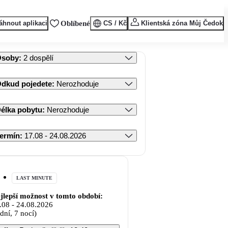
áhnout aplikaci
Oblíbené
CS / Kč
Klientská zóna Můj Čedok
Osoby
:
2 dospělí
dkud pojedete
:
Nerozhoduje
élka pobytu
:
Nerozhoduje
ermín
:
17.08 - 24.08.2026
LAST MINUTE
jlepší možnost v tomto období:
.08
-
24.08.2026
 dní, 7 nocí)