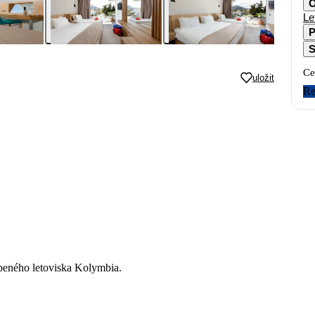
O
Le
P
S
Ce
uložit
Re
íbeného letoviska Kolymbia.