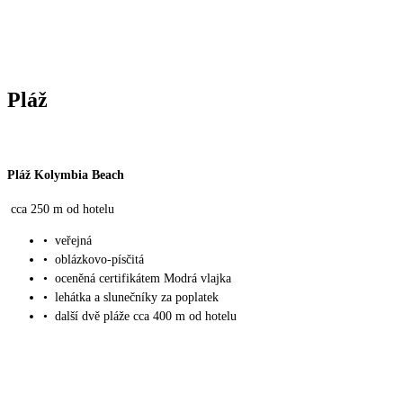
Pláž
Pláž Kolymbia Beach
cca 250 m od hotelu
•
veřejná
•
oblázkovo-písčitá
•
oceněná certifikátem Modrá vlajka
•
lehátka a slunečníky za poplatek
•
další dvě pláže cca 400 m od hotelu