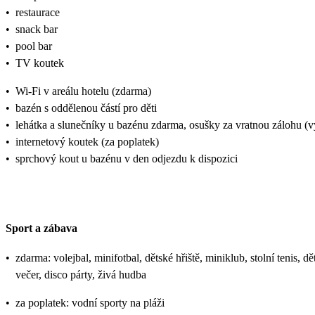
•
restaurace
•
snack bar
•
pool bar
•
TV koutek
•
Wi-Fi v areálu hotelu (zdarma)
•
bazén s oddělenou částí pro děti
•
lehátka a slunečníky u bazénu zdarma, osušky za vratnou zálohu 
•
internetový koutek (za poplatek)
•
sprchový kout u bazénu v den odjezdu k dispozici
Sport a zábava
•
zdarma: volejbal, minifotbal, dětské hřiště, miniklub, stolní tenis,
večer, disco párty, živá hudba
•
za poplatek: vodní sporty na pláži