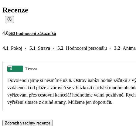
Recenze
4.8
563 hodnocení zákazníků
4.1
Pokoj
5.1
Strava
5.2
Hodnocení personálu
3.2
Anima
4
Tereza
Dovolenou jsme si nesmírně užili. Ostrov nabízí hodně zážitků a výl
vzdálenosti od pláže a zároveň se v blízkosti nachází mnoho obchů
vyřizování přes cestovní kancelář hodnotíme velmi pozitivně. Ryc
vyřešení situace z druhé strany. Můžeme jen doporučit.
Zobrazit všechny recenze