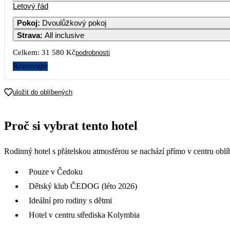
Letový řád
1
2
18 2
Pokoj
:
Dvoulůžkový pokoj
Strava
:
All inclusive
5
6
7
8
9
15 790
16 4
Celkem:
31 580 Kč
podrobnosti
12
13
14
15
16
Rezervujte
19
20
21
22
23
uložit do oblíbených
26
27
28
29
30
Proč si vybrat tento hotel
Rodinný hotel s přátelskou atmosférou se nachází přímo v centru obl
Pouze v Čedoku
Dětský klub ČEDOG (léto 2026)
Ideální pro rodiny s dětmi
Hotel v centru střediska Kolymbia