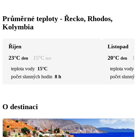
Průměrné teploty - Řecko, Rhodos,
Kolymbia
Říjen
Listopad
23
°C
15
°C
20
°C
1
den
noc
den
teplota vody
15°C
teplota vody
počet slunných hodin
8 h
počet slunnýc
O destinaci