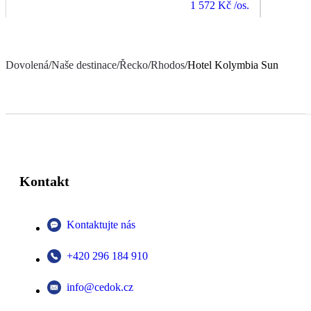
1 572 Kč
/os.
Dovolená
/
Naše destinace
/
Řecko
/
Rhodos
/
Hotel Kolymbia Sun
Kontakt
Kontaktujte nás
+420 296 184 910
info@cedok.cz