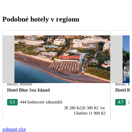
Podobné hotely v regionu
Řecko
,
Rhodos
Řecko
,
R
Hotel Blue Sea Island
Hotel R
5.1
444 hodnocení zákazníků
4.7
22
38 280 Kč
26 380 Kč
/os.
Ušetřete
11 900 Kč
zobrazit více