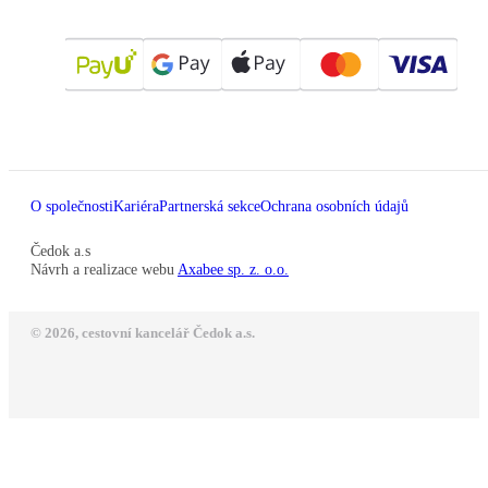
O společnosti
Kariéra
Partnerská sekce
Ochrana osobních údajů
Čedok a.s
Návrh a realizace webu
Axabee sp. z. o.o.
© 2026, cestovní kancelář Čedok a.s.