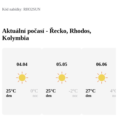
Kód nabídky:
RHO2SUN
Aktuální počasí - Řecko, Rhodos,
Kolymbia
04.04
05.05
06.06
25
°C
0
°C
25
°C
-2
°C
27
°C
4
°C
den
noc
den
noc
den
noc