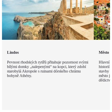
Lindos
Město 
Pevnost rhodských rytířů přitahuje pozornost svými
Hlavní m
bílými domky „nalepenými“ na kopci, který zdobí
historií
starobylá Akropole s ruinami dórského chrámu
stavby z
bohyně Athény.
město j
dědict