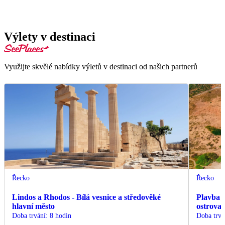
Výlety v destinaci
Využijte skvělé nabídky výletů v destinaci od našich partnerů
Řecko
Řecko
Lindos a Rhodos - Bílá vesnice a středověké
Plavba z
hlavní město
ostrova
Doba trvání
:
8 hodin
Doba trvá