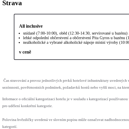
Strava
All inclusive
snídaně (7:00-10:00), oběd (12:30-14:30, servírované u bazénu)
lehké odpolední občerstvení a občerstvení Pita Gyros u bazénu (
nealkoholické a vybrané alkoholické nápoje místní výroby (10:0
v ceně
Čas stravování a provoz jednotlivých prvků hotelové infrastruktury uvedený
sezónnosti, povětrnostních podmínek, požadavků hostů nebo vyšší moci, na které
Informace o oficiální kategorizaci hotelu je v souladu s kategorizací používanou 
pro udělení konkrétní kategorie.
Polovina hvězdičky uvedená ve slovním popisu může označovat nadhodnocenou 
kategorií.