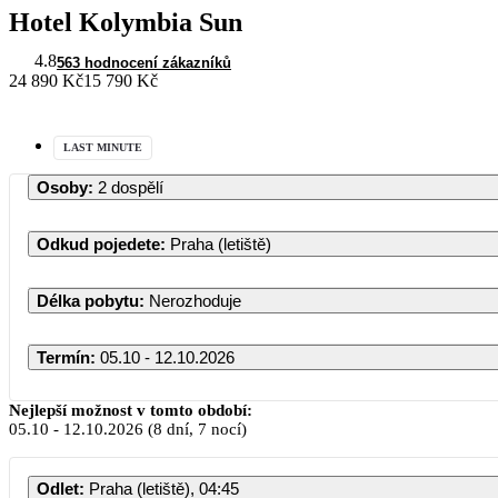
Hotel Kolymbia Sun
4.8
563 hodnocení zákazníků
24 890 Kč
15 790 Kč
LAST MINUTE
Osoby
:
2 dospělí
Odkud pojedete
:
Praha (letiště)
Délka pobytu
:
Nerozhoduje
Termín
:
05.10 - 12.10.2026
Říjen 2026
Nejlepší možnost v tomto období:
05.10
-
12.10.2026
(8 dní, 7 nocí)
PO
ÚT
ST
ČT
PÁ
Odlet
:
Praha (letiště), 04:45