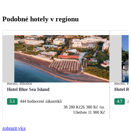
Podobné hotely v regionu
Řecko
,
Rhodos
Řecko
,
R
Hotel Blue Sea Island
Hotel R
5.1
444 hodnocení zákazníků
4.7
22
38 280 Kč
26 380 Kč
/os.
Ušetřete
11 900 Kč
zobrazit více