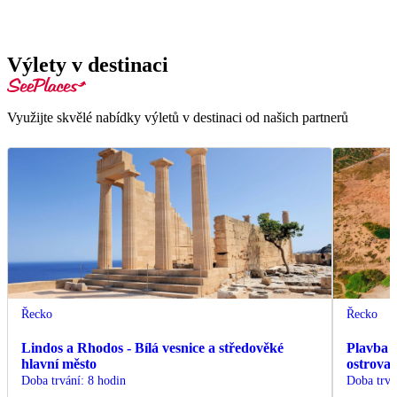
Výlety v destinaci
Využijte skvělé nabídky výletů v destinaci od našich partnerů
Řecko
Řecko
Lindos a Rhodos - Bílá vesnice a středověké
Plavba z
hlavní město
ostrova
Doba trvání
:
8 hodin
Doba trvá