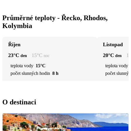
Průměrné teploty - Řecko, Rhodos,
Kolymbia
Říjen
Listopad
23
°C
15
°C
20
°C
1
den
noc
den
teplota vody
15°C
teplota vody
počet slunných hodin
8 h
počet slunnýc
O destinaci