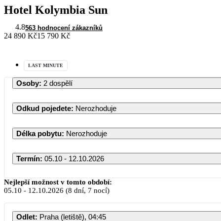
Hotel Kolymbia Sun
4.8
563 hodnocení zákazníků
24 890 Kč
15 790 Kč
LAST MINUTE
Osoby
:
2 dospělí
Odkud pojedete
:
Nerozhoduje
Délka pobytu
:
Nerozhoduje
Termín
:
05.10 - 12.10.2026
Říjen 2026
Nejlepší možnost v tomto období:
05.10
-
12.10.2026
(8 dní, 7 nocí)
PO
ÚT
ST
ČT
PÁ
Odlet
:
Praha (letiště), 04:45