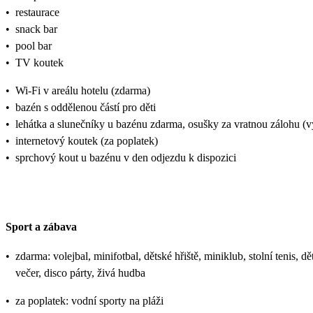
•
restaurace
•
snack bar
•
pool bar
•
TV koutek
•
Wi-Fi v areálu hotelu (zdarma)
•
bazén s oddělenou částí pro děti
•
lehátka a slunečníky u bazénu zdarma, osušky za vratnou zálohu 
•
internetový koutek (za poplatek)
•
sprchový kout u bazénu v den odjezdu k dispozici
Sport a zábava
•
zdarma: volejbal, minifotbal, dětské hřiště, miniklub, stolní tenis,
večer, disco párty, živá hudba
•
za poplatek: vodní sporty na pláži