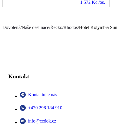
1 572 Kč
/os.
Dovolená
/
Naše destinace
/
Řecko
/
Rhodos
/
Hotel Kolymbia Sun
Kontakt
Kontaktujte nás
+420 296 184 910
info@cedok.cz