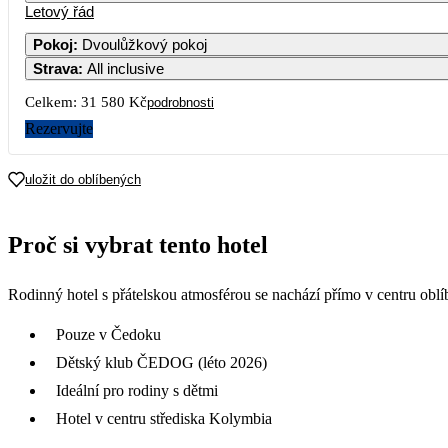
Letový řád
1
2
18 2
Pokoj
:
Dvoulůžkový pokoj
Strava
:
All inclusive
5
6
7
8
9
15 790
16 4
Celkem:
31 580 Kč
podrobnosti
12
13
14
15
16
Rezervujte
19
20
21
22
23
uložit do oblíbených
26
27
28
29
30
Proč si vybrat tento hotel
Rodinný hotel s přátelskou atmosférou se nachází přímo v centru obl
Pouze v Čedoku
Dětský klub ČEDOG (léto 2026)
Ideální pro rodiny s dětmi
Hotel v centru střediska Kolymbia