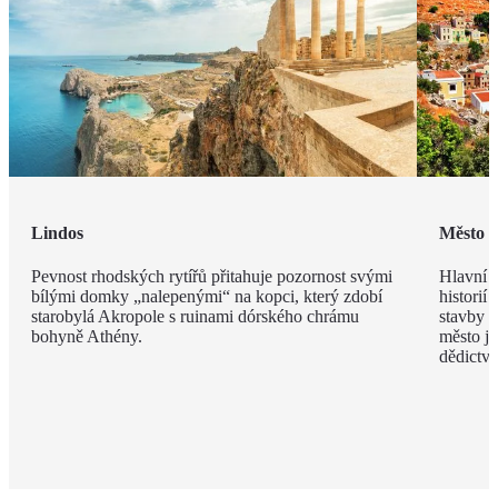
Lindos
Město 
Pevnost rhodských rytířů přitahuje pozornost svými
Hlavní m
bílými domky „nalepenými“ na kopci, který zdobí
historií
starobylá Akropole s ruinami dórského chrámu
stavby z
bohyně Athény.
město j
dědict