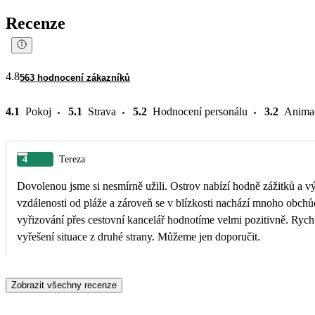
Recenze
4.8
563 hodnocení zákazníků
4.1
Pokoj
5.1
Strava
5.2
Hodnocení personálu
3.2
Anima
4
Tereza
Dovolenou jsme si nesmírně užili. Ostrov nabízí hodně zážitků a výl
vzdálenosti od pláže a zároveň se v blízkosti nachází mnoho obchů
vyřizování přes cestovní kancelář hodnotíme velmi pozitivně. Ryc
vyřešení situace z druhé strany. Můžeme jen doporučit.
Zobrazit všechny recenze