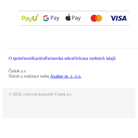
O společnosti
Kariéra
Partnerská sekce
Ochrana osobních údajů
Čedok a.s
Návrh a realizace webu
Axabee sp. z. o.o.
© 2026, cestovní kancelář Čedok a.s.