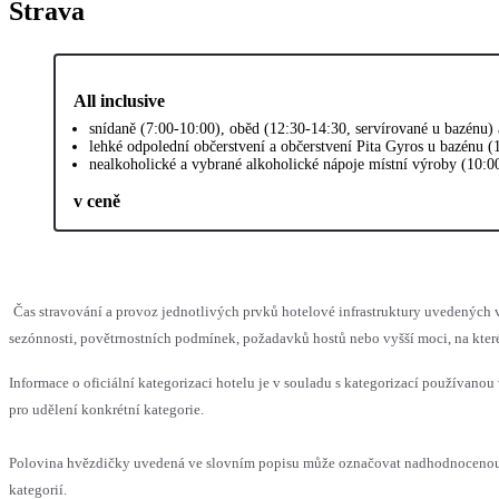
Strava
All inclusive
snídaně (7:00-10:00), oběd (12:30-14:30, servírované u bazénu)
lehké odpolední občerstvení a občerstvení Pita Gyros u bazénu (
nealkoholické a vybrané alkoholické nápoje místní výroby (10:0
v ceně
Čas stravování a provoz jednotlivých prvků hotelové infrastruktury uvedený
sezónnosti, povětrnostních podmínek, požadavků hostů nebo vyšší moci, na které
Informace o oficiální kategorizaci hotelu je v souladu s kategorizací používanou 
pro udělení konkrétní kategorie.
Polovina hvězdičky uvedená ve slovním popisu může označovat nadhodnocenou 
kategorií.