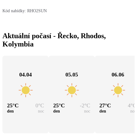
Kód nabídky:
RHO2SUN
Aktuální počasí - Řecko, Rhodos,
Kolymbia
04.04
05.05
06.06
25
°C
0
°C
25
°C
-2
°C
27
°C
4
°C
den
noc
den
noc
den
noc