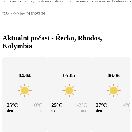
Polovina hvězdičky uvedená ve slovním popisu může označovat nadhodnocenou n
Kód nabídky:
RHO2SUN
Aktuální počasí - Řecko, Rhodos,
Kolymbia
04.04
05.05
06.06
25
°C
0
°C
25
°C
-2
°C
27
°C
4
°C
den
noc
den
noc
den
noc