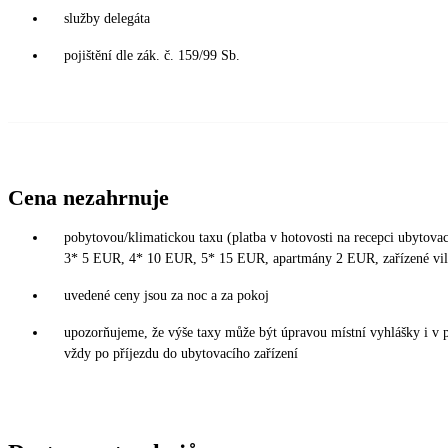
služby delegáta
pojištění dle zák. č. 159/99 Sb.
Cena nezahrnuje
pobytovou/klimatickou taxu (platba v hotovosti na recepci ubytovací
3* 5 EUR, 4* 10 EUR, 5* 15 EUR, apartmány 2 EUR, zařízené vi
uvedené ceny jsou za noc a za pokoj
upozorňujeme, že výše taxy může být úpravou místní vyhlášky i v 
vždy po příjezdu do ubytovacího zařízení