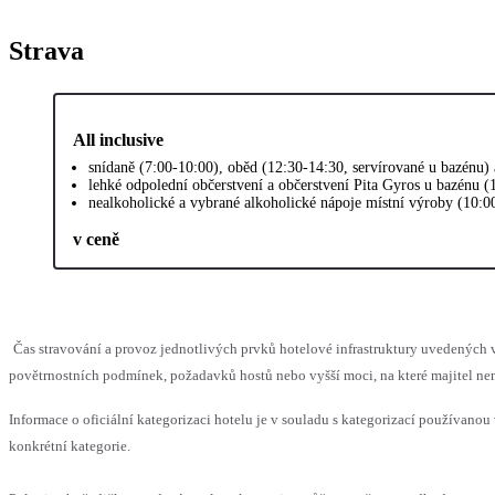
Strava
All inclusive
snídaně (7:00-10:00), oběd (12:30-14:30, servírované u bazénu)
lehké odpolední občerstvení a občerstvení Pita Gyros u bazénu (
nealkoholické a vybrané alkoholické nápoje místní výroby (10:0
v ceně
Čas stravování a provoz jednotlivých prvků hotelové infrastruktury uvedenýc
povětrnostních podmínek, požadavků hostů nebo vyšší moci, na které majitel nem
Informace o oficiální kategorizaci hotelu je v souladu s kategorizací používanou 
konkrétní kategorie.