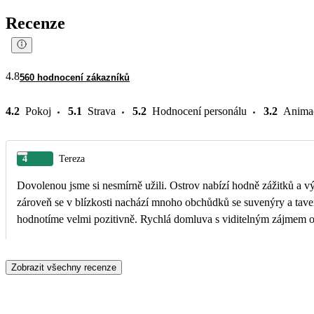
Recenze
4.8
560 hodnocení zákazníků
4.2
Pokoj
5.1
Strava
5.2
Hodnocení personálu
3.2
Anima
4
Tereza
Dovolenou jsme si nesmírně užili. Ostrov nabízí hodně zážitků a výl
zároveň se v blízkosti nachází mnoho obchůdků se suvenýry a taver
hodnotíme velmi pozitivně. Rychlá domluva s viditelným zájmem o 
Zobrazit všechny recenze