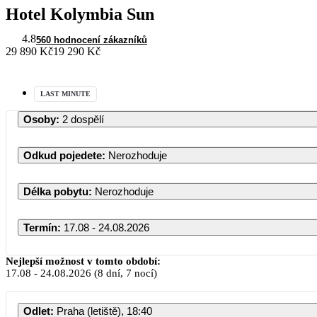
Hotel Kolymbia Sun
4.8
560 hodnocení zákazníků
29 890 Kč
19 290 Kč
LAST MINUTE
Osoby
:
2 dospělí
Odkud pojedete
:
Nerozhoduje
Délka pobytu
:
Nerozhoduje
Termín
:
17.08 - 24.08.2026
Srpe
Nejlepší možnost v tomto období:
17.08
-
24.08.2026
(8 dní, 7 nocí)
PO
ÚT
ST
Odlet
:
Praha (letiště), 18:40