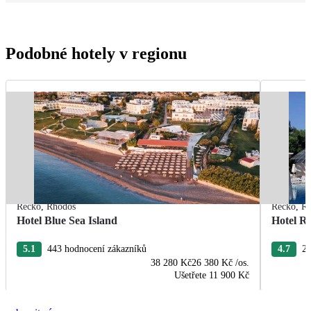
Podobné hotely v regionu
Řecko
,
Rhodos
Řecko
,
R
Hotel Blue Sea Island
Hotel R
5.1
443 hodnocení zákazníků
4.7
22
38 280 Kč
26 380 Kč
/os.
Ušetřete
11 900 Kč