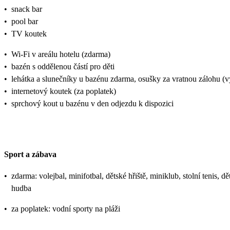
•
snack bar
•
pool bar
•
TV koutek
•
Wi-Fi v areálu hotelu (zdarma)
•
bazén s oddělenou částí pro děti
•
lehátka a slunečníky u bazénu zdarma, osušky za vratnou zálohu 
•
internetový koutek (za poplatek)
•
sprchový kout u bazénu v den odjezdu k dispozici
Sport a zábava
•
zdarma: volejbal, minifotbal, dětské hřiště, miniklub, stolní tenis, 
hudba
•
za poplatek: vodní sporty na pláži