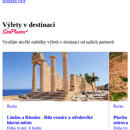
zobrazit více
Výlety v destinaci
Využijte skvělé nabídky výletů v destinaci od našich partnerů
Řecko
Řecko
Lindos a Rhodos - Bílá vesnice a středověké
Plavba z
hlavní město
ostrova
Doba trvání
:
8 hodin
Doba trvá