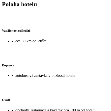
Poloha hotelu
Vzdálenost od letiště
•
cca 30 km od letiště
Doprava
•
autobusová zastávka v blízkosti hotelu
Okolí
•
obchody, restaurace a kavárny cca 100 m od hotelu