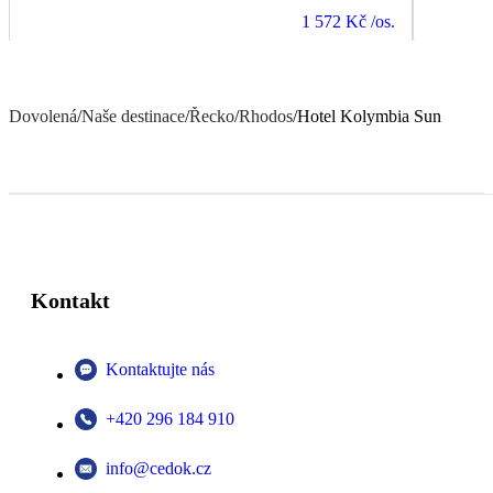
1 572 Kč
/os.
Dovolená
/
Naše destinace
/
Řecko
/
Rhodos
/
Hotel Kolymbia Sun
Kontakt
Kontaktujte nás
+420 296 184 910
info@cedok.cz