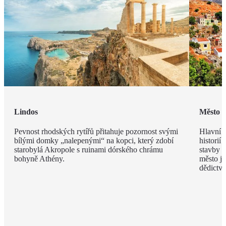
Lindos
Město 
Pevnost rhodských rytířů přitahuje pozornost svými
Hlavní m
bílými domky „nalepenými“ na kopci, který zdobí
historií
starobylá Akropole s ruinami dórského chrámu
stavby z
bohyně Athény.
město j
dědict