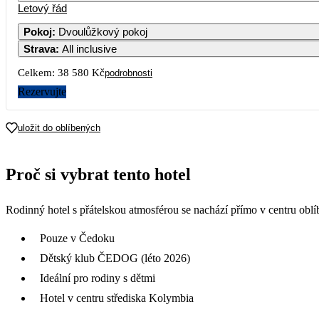
Letový řád
Pokoj
:
Dvoulůžkový pokoj
Strava
:
All inclusive
3
4
5
Celkem:
38 580 Kč
podrobnosti
10
11
12
Rezervujte
17
18
19
uložit do oblíbených
19 290
24
25
26
Proč si vybrat tento hotel
31
Rodinný hotel s přátelskou atmosférou se nachází přímo v centru obl
19 790
Pouze v Čedoku
Dětský klub ČEDOG (léto 2026)
Ideální pro rodiny s dětmi
Hotel v centru střediska Kolymbia