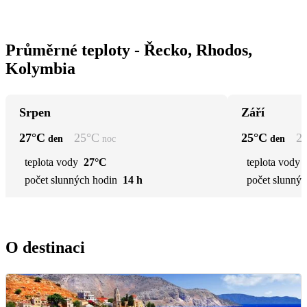
Průměrné teploty - Řecko, Rhodos,
Kolymbia
Srpen
Září
27
°C
25
°C
25
°C
2
den
noc
den
teplota vody
27°C
teplota vody
počet slunných hodin
14 h
počet slunnýc
O destinaci