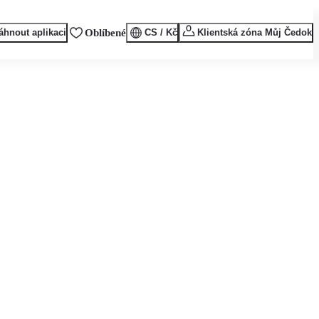
áhnout aplikaci
Oblíbené
CS / Kč
Klientská zóna Můj Čedok