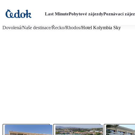
Last Minute
Pobytové zájezdy
Poznávací záje
více fotografií (19)
Dovolená
/
Naše destinace
/
Řecko
/
Rhodos
/
Hotel Kolymbia Sky