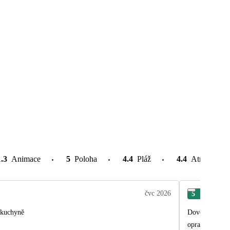
1.3
Animace
5
Poloha
4.4
Pláž
4.4
Atrakce v o
čvc 2026
5
Len
 Skvělá kuchyně
Dovolená probě
opravdu kousek