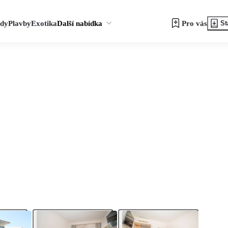
zdy
Plavby
Exotika
Další nabídka
Pro vás
St