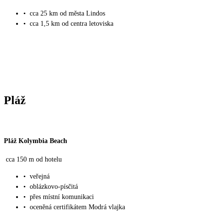
•
cca 25 km od města Lindos
•
cca 1,5 km od centra letoviska
Pláž
Pláž Kolymbia Beach
cca 150 m od hotelu
•
veřejná
•
oblázkovo-písčitá
•
přes místní komunikaci
•
oceněná certifikátem Modrá vlajka