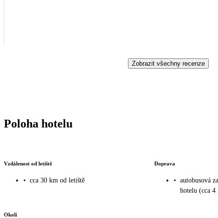
Zobrazit všechny recenze
Poloha hotelu
Vzdálenost od letiště
Doprava
•
cca 30 km od letiště
•
autobusová z
hotelu (cca 
Okolí