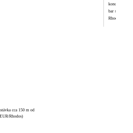
konce. Personá
bar s hudbou. 
Rhodos i okolí
informativní s
astávka cca 150 m od
4 EUR/Rhodos)