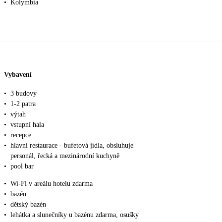
•
Kolymbia
Vybavení
•
3 budovy
•
1-2 patra
•
výtah
•
vstupní hala
•
recepce
•
hlavní restaurace - bufetová jídla, obsluhuje
personál, řecká a mezinárodní kuchyně
•
pool bar
•
Wi-Fi v areálu hotelu zdarma
•
bazén
•
dětský bazén
•
lehátka a slunečníky u bazénu zdarma, osušky