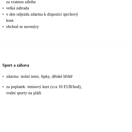
za vratnou zálohu
•
velká zahrada
•
v den odjezdu zdarma k dispozici sprchový
kout
•
obchod se suvenýry
Sport a zábava
•
zdarma: stolní tenis, šipky, dětské hřiště
•
za poplatek: tenisový kurt (cca 10 EUR/hod),
vodní sporty na pláži