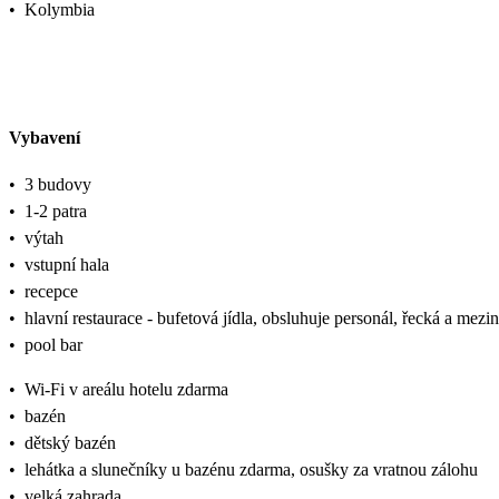
•
Kolymbia
Vybavení
•
3 budovy
•
1-2 patra
•
výtah
•
vstupní hala
•
recepce
•
hlavní restaurace - bufetová jídla, obsluhuje personál, řecká a mez
•
pool bar
•
Wi-Fi v areálu hotelu zdarma
•
bazén
•
dětský bazén
•
lehátka a slunečníky u bazénu zdarma, osušky za vratnou zálohu
•
velká zahrada