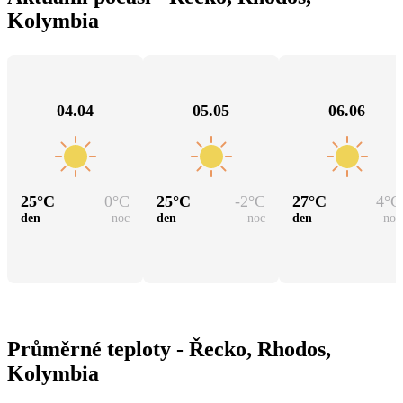
Kolymbia
04.04
05.05
06.06
25
°C
0
°C
25
°C
-2
°C
27
°C
4
°C
den
noc
den
noc
den
noc
Průměrné teploty - Řecko, Rhodos,
Kolymbia