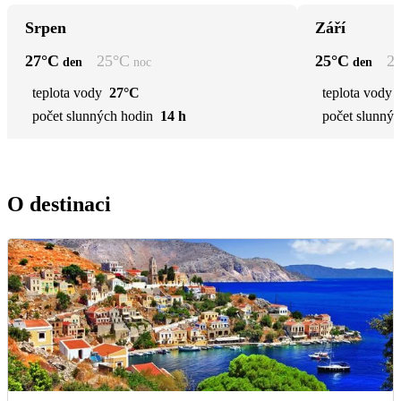
Srpen
Září
27
°C
25
°C
25
°C
2
den
noc
den
teplota vody
27°C
teplota vody
počet slunných hodin
14 h
počet slunnýc
O destinaci