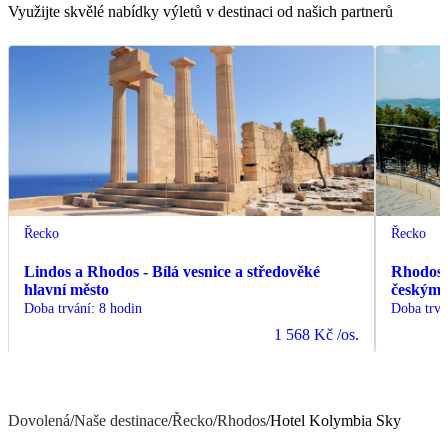
Využijte skvělé nabídky výletů v destinaci od našich partnerů
Řecko
Řecko
Lindos a Rhodos - Bílá vesnice a středověké
Rhodos -
hlavní město
českým
Doba trvání
:
8 hodin
Doba trvá
1 568 Kč
/os.
Dovolená
/
Naše destinace
/
Řecko
/
Rhodos
/
Hotel Kolymbia Sky