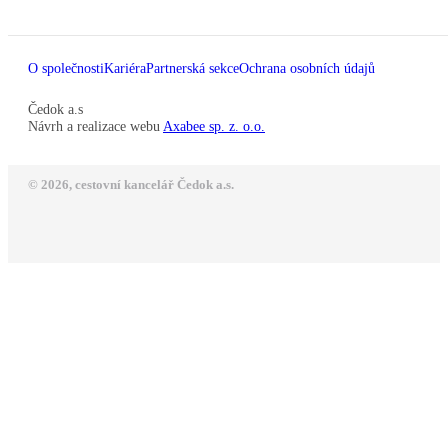
O společnosti
Kariéra
Partnerská sekce
Ochrana osobních údajů
Čedok a.s
Návrh a realizace webu
Axabee sp. z. o.o.
© 2026, cestovní kancelář Čedok a.s.