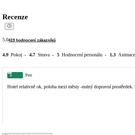
Recenze
5.0
419 hodnocení zákazníků
4.9
Pokoj
4.7
Strava
5
Hodnocení personálu
1.3
Animac
5
Petr
Hotel relativně ok, poloha mezi městy -nutný doprav