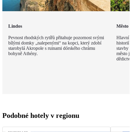
Lindos
Město 
Pevnost rhodských rytířů přitahuje pozornost svými
Hlavní m
bílými domky „nalepenými“ na kopci, který zdobí
historií
starobylá Akropole s ruinami dórského chrámu
stavby z
bohyně Athény.
město j
dědict
Podobné hotely v regionu