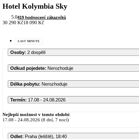
Hotel Kolymbia Sky
5.0
419 hodnocení zákazníků
30 290 Kč
18 090 Kč
LAST MINUTE
Osoby
:
2 dospělí
Odkud pojedete
:
Nerozhoduje
Délka pobytu
:
Nerozhoduje
Termín
:
17.08 - 24.08.2026
Nejlepší možnost v tomto období:
17.08
-
24.08.2026
(8 dní, 7 nocí)
Odlet
:
Praha (letiště), 18:40