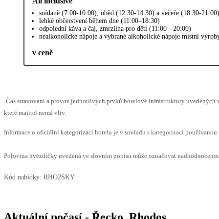
All inclusive
snídaně (7:00-10:00), oběd (12:30-14:30) a večeře (18:30-21:00
lehké občerstvení během dne (11:00–18:30)
odpolední káva a čaj, zmrzlina pro děti (11:00 - 20:00)
nealkoholické nápoje a vybrané alkoholické nápoje místní výrob
v ceně
Čas stravování a provoz jednotlivých prvků hotelové infrastruktury uvedenýc
které majitel nemá vliv.
Informace o oficiální kategorizaci hotelu je v souladu s kategorizací používanou 
Polovina hvězdičky uvedená ve slovním popisu může označovat nadhodnocenou n
Kód nabídky:
RHO2SKY
Aktuální počasí - Řecko, Rhodos,