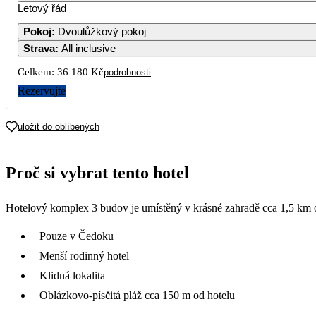
Letový řád
Pokoj
:
Dvoulůžkový pokoj
Strava
:
All inclusive
Celkem:
36 180 Kč
podrobnosti
Rezervujte
uložit do oblíbených
Proč si vybrat tento hotel
Hotelový komplex 3 budov je umístěný v krásné zahradě cca 1,5 km o
Pouze v Čedoku
Menší rodinný hotel
Klidná lokalita
Oblázkovo-písčitá pláž cca 150 m od hotelu