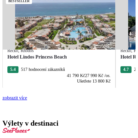
BESTSELLER
Řecko
,
Rhodos
Řecko
,
R
Hotel Lindos Princess Beach
Hotel R
5.4
517 hodnocení zákazníků
4.7
22
41 790 Kč
27 990 Kč
/os.
Ušetřete
13 800 Kč
zobrazit více
Výlety v destinaci