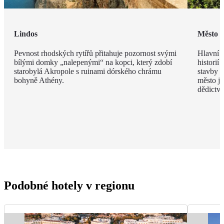
Lindos
Město 
Pevnost rhodských rytířů přitahuje pozornost svými
Hlavní m
bílými domky „nalepenými“ na kopci, který zdobí
historií
starobylá Akropole s ruinami dórského chrámu
stavby z
bohyně Athény.
město j
dědict
Podobné hotely v regionu