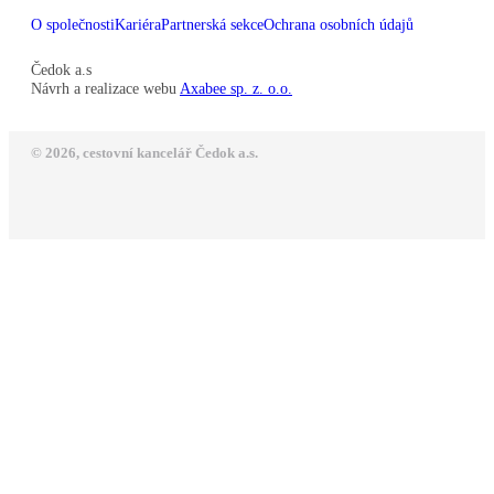
O společnosti
Kariéra
Partnerská sekce
Ochrana osobních údajů
Čedok a.s
Návrh a realizace webu
Axabee sp. z. o.o.
© 2026, cestovní kancelář Čedok a.s.