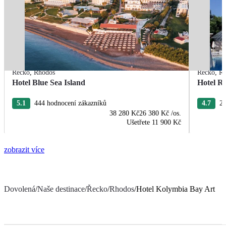
Řecko
,
Rhodos
Řecko
,
R
Hotel Blue Sea Island
Hotel R
5.1
444 hodnocení zákazníků
4.7
22
38 280 Kč
26 380 Kč
/os.
Ušetřete
11 900 Kč
zobrazit více
Dovolená
/
Naše destinace
/
Řecko
/
Rhodos
/
Hotel Kolymbia Bay Art