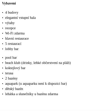
Vybavení
•
4 budovy
•
elegantní vstupní hala
•
výtahy
•
recepce
•
Wi-Fi zdarma
•
hlavní restaurace
•
5 restaurací
•
lobby bar
•
pool bar
•
beach klub (drinky, lehké občerstvení na pláži)
•
koktejlový bar
•
terasa
•
2 bazény
•
aquapark (u aquaparku není k dispozici bar)
•
dětský bazén
•
lehátka a slunečníky u bazénu zdarma