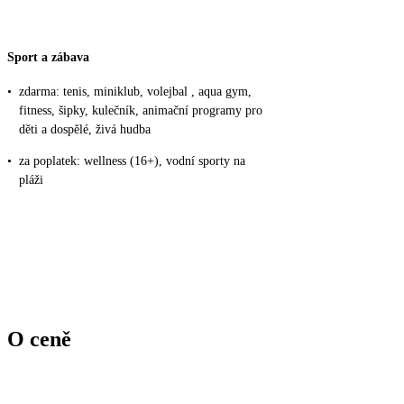
Sport a zábava
•
zdarma: tenis, miniklub, volejbal , aqua gym,
fitness, šipky, kulečník, animační programy pro
děti a dospělé, živá hudba
•
za poplatek: wellness (16+), vodní sporty na
pláži
O ceně