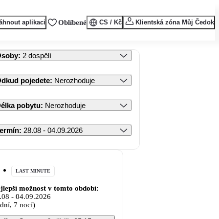
áhnout aplikaci
Oblíbené
CS / Kč
Klientská zóna Můj Čedok
Osoby
:
2 dospělí
dkud pojedete
:
Nerozhoduje
élka pobytu
:
Nerozhoduje
ermín
:
28.08 - 04.09.2026
LAST MINUTE
jlepší možnost v tomto období:
.08
-
04.09.2026
 dní, 7 nocí)