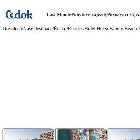
Last Minute
Pobytové zájezdy
Poznávací záje
více fotografií (31)
Dovolená
/
Naše destinace
/
Řecko
/
Rhodos
/
Hotel Helea Family Beach 