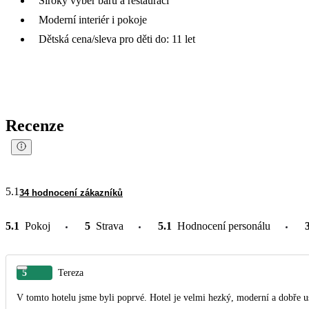
Široký výběr barů a restaurací
Moderní interiér i pokoje
Dětská cena/sleva pro děti do: 11 let
Recenze
5.1
34 hodnocení zákazníků
5.1
Pokoj
5
Strava
5.1
Hodnocení personálu
5
Tereza
V tomto hotelu jsme byli poprvé. Hotel je velmi hezký, moderní a dobře u