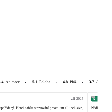
3.4
Animace
5.1
Poloha
4.8
Pláž
3.7
Atrakce v
zář 2025
5
Mir
spořádaný. Hotel nabízí stravování preamium all inclusive,
Nádherná dovol