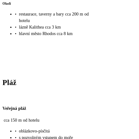
Okolí
•
restaurace, taverny a bary cca 200 m od
hotelu
•
lázně Kalithea cca 3 km
•
hlavní město Rhodos cca 8 km
Pláž
Veřejná pláž
cca 150 m od hotelu
•
oblázkovo-písčitá
•
s pozvolným vstupem do moře