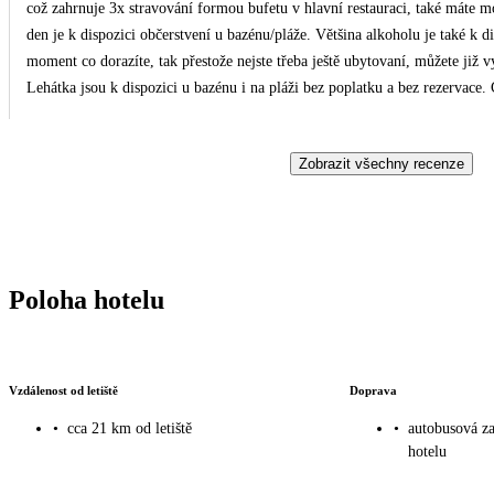
což zahrnuje 3x stravování formou bufetu v hlavní restauraci, také máte mož
den je k dispozici občerstvení u bazénu/pláže. Většina alkoholu je také k d
moment co dorazíte, tak přestože nejste třeba ještě ubytovaní, můžete již 
Lehátka jsou k dispozici u bazénu i na pláži bez poplatku a bez rezervace.
strávili v resortu, protože Vám nic nechybí. Nicméně my jsme využili výle
na pláži. Naše loď odjížděla z hlavního přístavu v Rhodosu a bylo nám nabí
Zobrazit všechny recenze
nám loď zastavila přímo u hotelu. Hotel má i vlastní aplikaci, kde naleznet
uděláte rezervace do restaurací (doporučuji ještě před příjezdem, bývá ča
denně Vám ho zaměstnanci doplňuji. Upozornila bych na celkem vysokou t
to tomu, co má CK uvedeno na stránkách). My na dovolené byli začátkem zář
moře bylo teplejší než bazén. Hotel nabízí i menší vodní park pro děti, sto
Poloha hotelu
zakoupíte např. suvenýry. Tento řetězec má aktuálně 4 hotely, my již navšt
ostatní.
Vzdálenost od letiště
Doprava
•
cca 21 km od letiště
•
autobusová z
hotelu