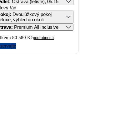
dlet
:
Ostrava (letiště), 05:15
tový řád
okoj
:
Dvoulůžkový pokoj
eluxe, výhled do okolí
trava
:
Premium All Inclusive
lkem:
80 580 Kč
podrobnosti
zervujte