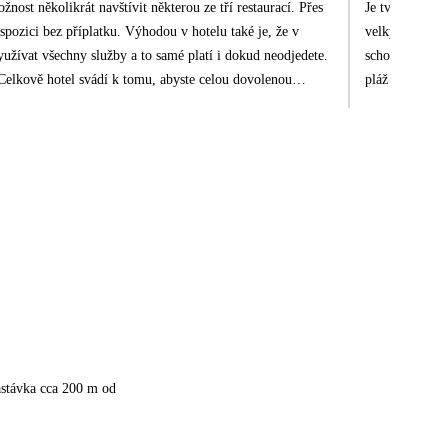
nost několikrát navštívit některou ze tří restaurací. Přes
Je tvořen ložn
ispozici bez příplatku. Výhodou v hotelu také je, že v
velkých vln, b
využívat všechny služby a to samé platí i dokud neodjedete.
schodech, je p
 Celkově hotel svádí k tomu, abyste celou dovolenou
pláž jsou voln
tu jachtou, jejich služby můžete objednat u malého doku
jsou volnější,
dnut i transfer k lodi bez jakéhokoli příplatku, nazpět
e např. všechny meníčka restaurací/barů, také si přes ni
sto vybookováno). Minibar na pokoji máte také v ceně a
uristickou daň, my za 7 nocí platili 105 EUR (odpovídá
í a bylo stále velké teplo, přes den cca 37 stupňů a
lní tenis atd. Přímo u hotelu je i malý obchůdek, kde
ívili oba v Rhodosu a jsme tak spokojeni, že navštívíme i
astávka cca 200 m od