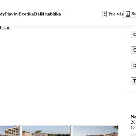
zdy
Plavby
Exotika
Další nabídka
Pro vás
St
Resort
O
D
T
Ne
28
(8