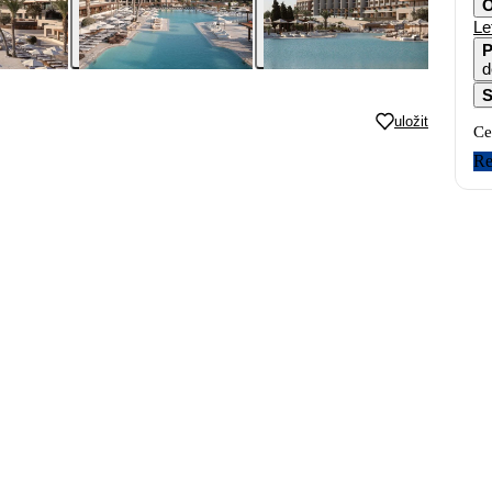
O
Le
P
d
S
uložit
Ce
Re