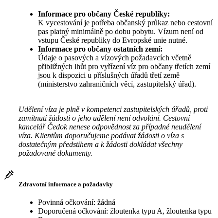
Informace pro občany České republiky:
K vycestování je potřeba občanský průkaz nebo cestovní
pas platný minimálně po dobu pobytu. Vízum není od
vstupu České republiky do Evropské unie nutné.
Informace pro občany ostatních zemí:
Údaje o pasových a vízových požadavcích včetně
přibližných lhůt pro vyřízení víz pro občany třetích zemí
jsou k dispozici u příslušných úřadů třetí země
(ministerstvo zahraničních věcí, zastupitelský úřad).
Udělení víza je plně v kompetenci zastupitelských úřadů, proti
zamítnutí žádosti o jeho udělení není odvolání. Cestovní
kancelář Čedok nenese odpovědnost za případné neudělení
víza. Klientům doporučujeme podávat žádosti o víza s
dostatečným předstihem a k žádosti dokládat všechny
požadované dokumenty.
Zdravotní informace a požadavky
Povinná očkování: žádná
Doporučená očkování: žloutenka typu A, žloutenka typu