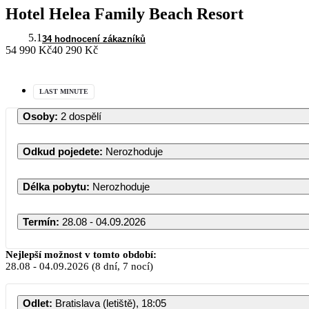
Hotel Helea Family Beach Resort
5.1
34 hodnocení zákazníků
54 990 Kč
40 290 Kč
LAST MINUTE
Osoby
:
2 dospělí
Odkud pojedete
:
Nerozhoduje
Délka pobytu
:
Nerozhoduje
Termín
:
28.08 - 04.09.2026
Nejlepší možnost v tomto období:
28.08
-
04.09.2026
(8 dní, 7 nocí)
Odlet
:
Bratislava (letiště), 18:05