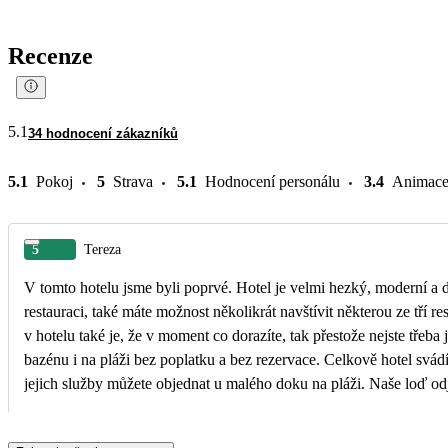
Recenze
5.1
34 hodnocení zákazníků
5.1
Pokoj
5
Strava
5.1
Hodnocení personálu
3.4
Animac
5
Tereza
V tomto hotelu jsme byli poprvé. Hotel je velmi hezký, moderní a 
restauraci, také máte možnost několikrát navštívit některou ze tří r
v hotelu také je, že v moment co dorazíte, tak přestože nejste třeba
bazénu i na pláži bez poplatku a bez rezervace. Celkově hotel svád
jejich služby můžete objednat u malého doku na pláži. Naše loď odj
zastavila přímo u hotelu. Hotel má i vlastní aplikaci, kde naleznete
bývá často vybookováno). Minibar na pokoji máte také v ceně a d