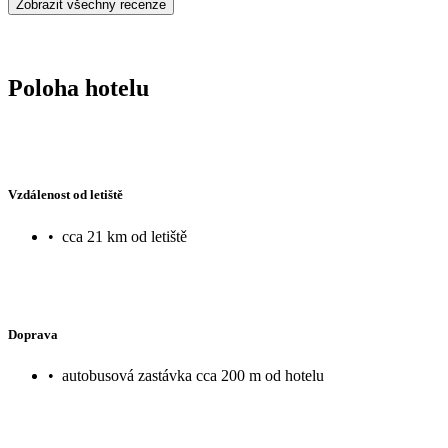
Zobrazit všechny recenze
(odpovídá to tomu, co má CK uvedeno na stránkách). My na dovolené 
menší vodní park pro děti, stolní tenis atd. Přímo u hotelu je i ma
spokojeni, že navštívíme i ostatní.
Poloha hotelu
Vzdálenost od letiště
•
cca 21 km od letiště
Doprava
•
autobusová zastávka cca 200 m od hotelu