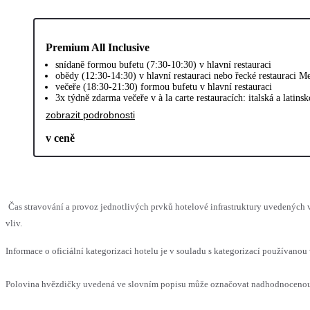
Premium All Inclusive
snídaně formou bufetu (7:30-10:30) v hlavní restauraci
obědy (12:30-14:30) v hlavní restauraci nebo řecké restauraci M
večeře (18:30-21:30) formou bufetu v hlavní restauraci
3x týdně zdarma večeře v à la carte restauracích: italská a latin
zobrazit podrobnosti
v ceně
Čas stravování a provoz jednotlivých prvků hotelové infrastruktury uvedenýc
vliv.
Informace o oficiální kategorizaci hotelu je v souladu s kategorizací používanou 
Polovina hvězdičky uvedená ve slovním popisu může označovat nadhodnocenou n