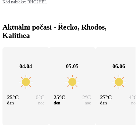
Kód nabídky:
RHO2HEL
Aktuální počasí - Řecko, Rhodos,
Kalithea
04.04
05.05
06.06
25
°C
0
°C
25
°C
-2
°C
27
°C
4
°C
den
noc
den
noc
den
noc