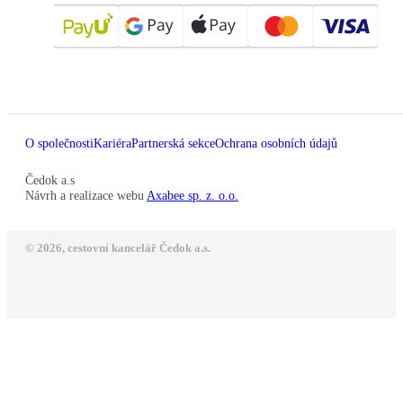
O společnosti
Kariéra
Partnerská sekce
Ochrana osobních údajů
Čedok a.s
Návrh a realizace webu
Axabee sp. z. o.o.
© 2026, cestovní kancelář Čedok a.s.