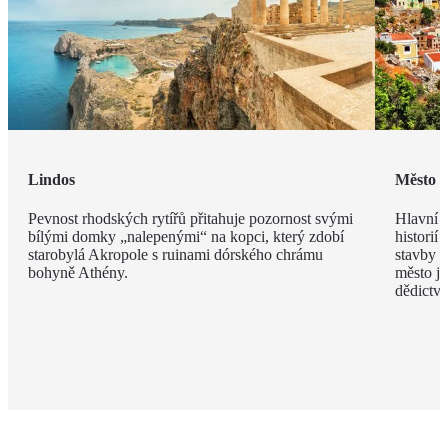
Lindos
Město 
Pevnost rhodských rytířů přitahuje pozornost svými
Hlavní m
bílými domky „nalepenými“ na kopci, který zdobí
historií
starobylá Akropole s ruinami dórského chrámu
stavby z
bohyně Athény.
město j
dědict