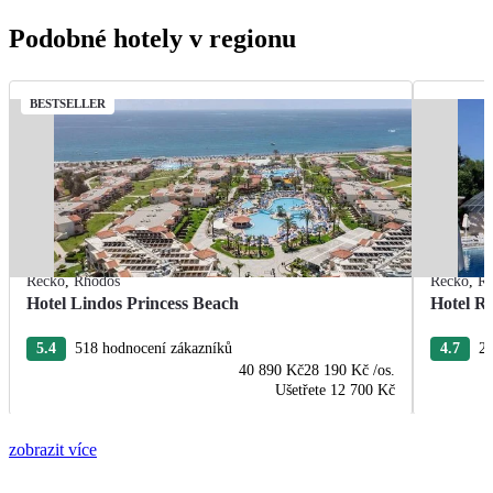
Podobné hotely v regionu
BESTSELLER
Řecko
,
Rhodos
Řecko
,
R
Hotel Lindos Princess Beach
Hotel R
5.4
518 hodnocení zákazníků
4.7
22
40 890 Kč
28 190 Kč
/os.
Ušetřete
12 700 Kč
zobrazit více