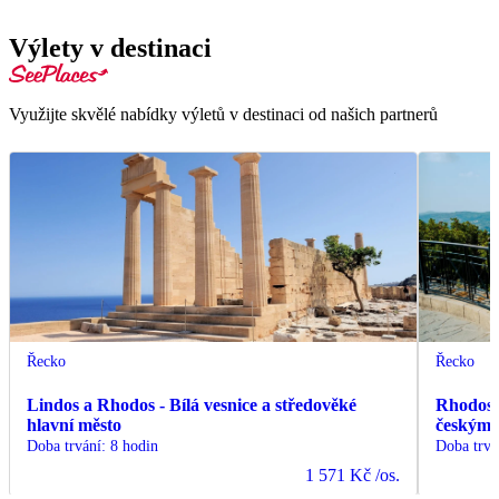
Výlety v destinaci
Využijte skvělé nabídky výletů v destinaci od našich partnerů
Řecko
Řecko
Lindos a Rhodos - Bílá vesnice a středověké
Rhodos -
hlavní město
českým
Doba trvání
:
8 hodin
Doba trvá
1 571 Kč
/os.