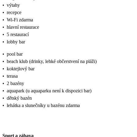
•
výtahy
•
recepce
•
Wi-Fi zdarma
•
hlavní restaurace
•
5 restaurací
•
lobby bar
•
pool bar
•
beach klub (drinky, lehké občerstvení na pláži)
•
koktejlový bar
•
terasa
•
2 bazény
•
aquapark (u aquaparku není k dispozici bar)
•
dětský bazén
•
lehátka a slunečníky u bazénu zdarma
Sport a zábava