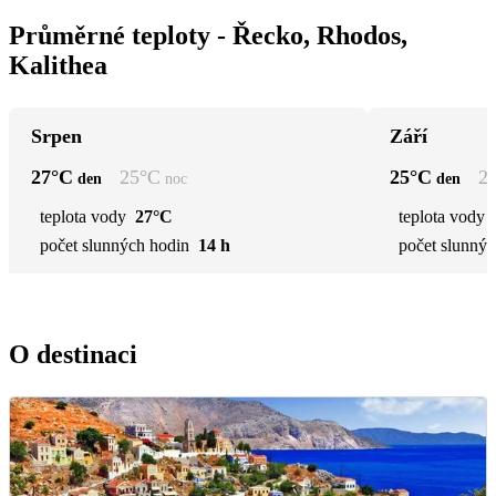
Průměrné teploty - Řecko, Rhodos,
Kalithea
Srpen
Září
27
°C
25
°C
25
°C
2
den
noc
den
teplota vody
27°C
teplota vody
počet slunných hodin
14 h
počet slunnýc
O destinaci