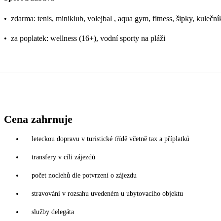
•
zdarma: tenis, miniklub, volejbal , aqua gym, fitness, šipky, kuleč
•
za poplatek: wellness (16+), vodní sporty na pláži
Cena zahrnuje
leteckou dopravu v turistické třídě včetně tax a příplatků
transfery v cíli zájezdů
počet noclehů dle potvrzení o zájezdu
stravování v rozsahu uvedeném u ubytovacího objektu
služby delegáta