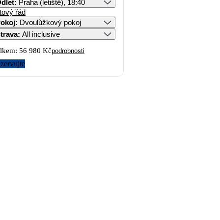
dlet
:
Praha (letiště), 18:40
tový řád
okoj
:
Dvoulůžkový pokoj
trava
:
All inclusive
lkem:
56 980 Kč
podrobnosti
zervujte