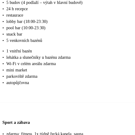
•
5 budov (4 podlaží – výtah v hlavní budově)
•
24 h recepce
•
restaurace
•
lobby bar (18:00-23:30)
•
pool bar (10:00-23:30)
•
snack bar
•
5 venkovních bazénů
•
1 vnitřní bazén
•
lehátka a slunečníky u bazénu zdarma
•
Wi-Fi v celém areálu zdarma
•
mini market
•
parkoviště zdarma
•
autopůjčovna
Sport a zábava
•
zdarma: fitness, 1x týdně řecká kapela, sauna,