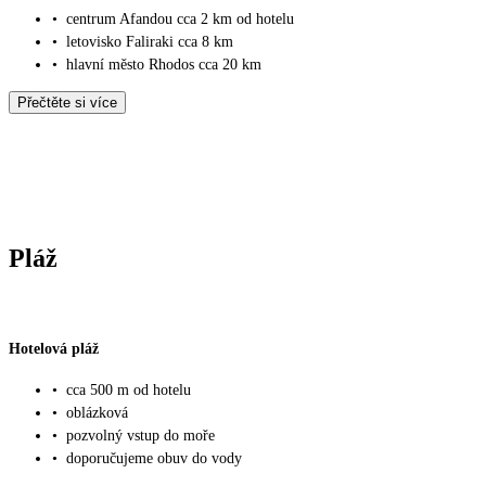
•
centrum Afandou cca 2 km od hotelu
•
letovisko Faliraki cca 8 km
•
hlavní město Rhodos cca 20 km
Přečtěte si více
Pláž
Hotelová pláž
•
cca 500 m od hotelu
•
oblázková
•
pozvolný vstup do moře
•
doporučujeme obuv do vody