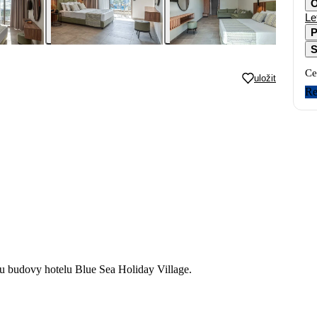
O
Le
P
S
Ce
uložit
Re
u budovy hotelu Blue Sea Holiday Village.