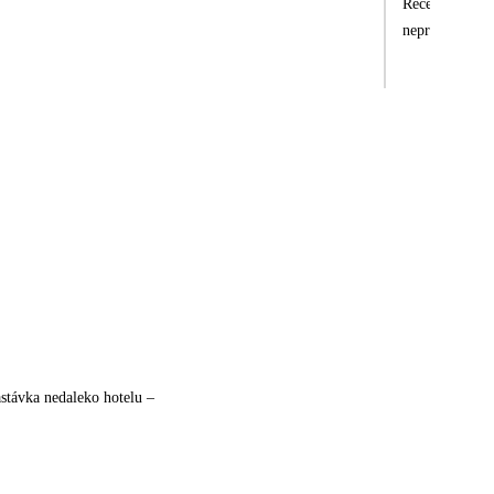
Recepčný bol o
nepríjemná skú
stávka nedaleko hotelu –