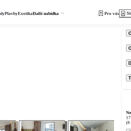
zdy
Plavby
Exotika
Další nabídka
Pro vás
St
O
D
T
Ne
17
(8