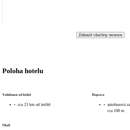
Zobrazit všechny recenze
Poloha hotelu
Vzdálenost od letiště
Doprava
•
cca 23 km od letiště
•
autobusová za
cca 100 m
Okolí