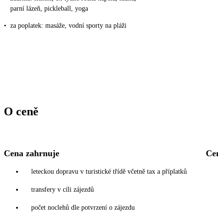
parní lázeň, pickleball, yoga
•
za poplatek: masáže, vodní sporty na pláži
O ceně
Cena zahrnuje
Ce
leteckou dopravu v turistické třídě včetně tax a příplatků
transfery v cíli zájezdů
počet noclehů dle potvrzení o zájezdu