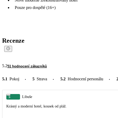
Nově moderně zrekonstruovaný hotel
Pouze pro dospělé (16+)
Recenze
5.2
51 hodnocení zákazníků
5.1
Pokoj
5
Strava
5.2
Hodnocení personálu
5
Libuše
Krásný a moderní hotel, kousek od pláž.