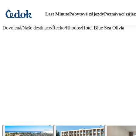
Last Minute
Pobytové zájezdy
Poznávací záje
více fotografií (30)
Dovolená
/
Naše destinace
/
Řecko
/
Rhodos
/
Hotel Blue Sea Olivia