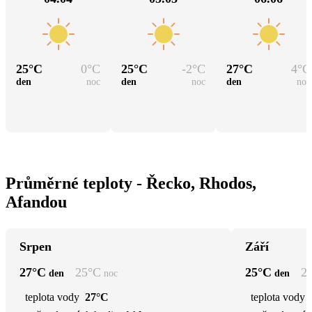
25
°C
0
°C
25
°C
-2
°C
27
°C
4
°C
den
noc
den
noc
den
noc
Průměrné teploty - Řecko, Rhodos,
Afandou
Srpen
Září
27
°C
25
°C
25
°C
2
den
noc
den
teplota vody
27°C
teplota vody