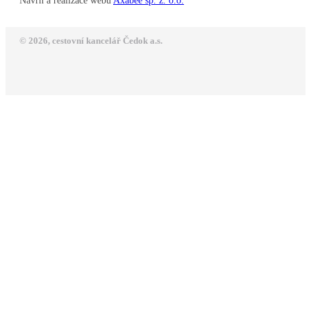
Návrh a realizace webu
Axabee sp. z. o.o.
© 2026, cestovní kancelář Čedok a.s.