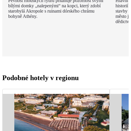
Pevnost rhodských rytířů přitahuje pozornost svými
Hlavní m
bílými domky „nalepenými“ na kopci, který zdobí
historií
starobylá Akropole s ruinami dórského chrámu
stavby z
bohyně Athény.
město j
dědict
Podobné hotely v regionu