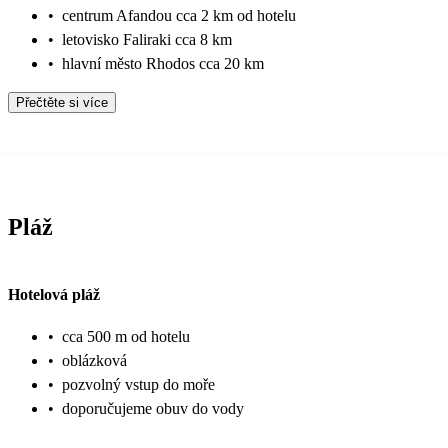
•
centrum Afandou cca 2 km od hotelu
•
letovisko Faliraki cca 8 km
•
hlavní město Rhodos cca 20 km
Přečtěte si více
Pláž
Hotelová pláž
•
cca 500 m od hotelu
•
oblázková
•
pozvolný vstup do moře
•
doporučujeme obuv do vody