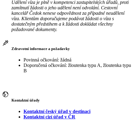
Udělení víza je plně v kompetenci zastupitelských úřadů, proti
zamítnutí žádosti o jeho udělení není odvolání. Cestovní
kancelář Čedok nenese odpovědnost za případné neudělení
víza. Klientům doporučujeme podávat žádosti o víza s
dostatečným předstihem a k žádosti dokládat všechny
požadované dokumenty.
Zdravotní informace a požadavky
Povinná očkování: žádná
Doporučená očkování: žloutenka typu A, žloutenka typu
B
Kontaktní úřady
Kontaktní český úřad v destinaci
Kontaktní cizí úřad v ČR