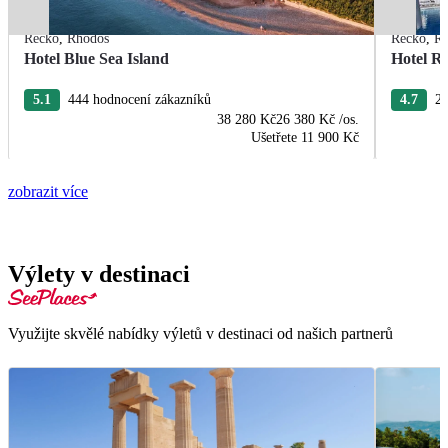
Řecko
,
Rhodos
Řecko
,
R
Hotel Blue Sea Island
Hotel R
5.1
444 hodnocení zákazníků
4.7
22
38 280 Kč
26 380 Kč
/os.
Ušetřete
11 900 Kč
zobrazit více
Výlety v destinaci
Využijte skvělé nabídky výletů v destinaci od našich partnerů