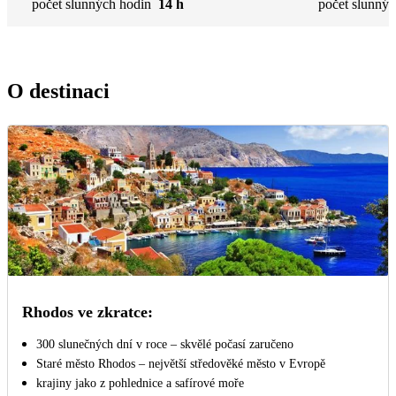
počet slunných hodin
14 h
počet slunnýc
O destinaci
Rhodos ve zkratce:
300 slunečných dní v roce – skvělé počasí zaručeno
Staré město Rhodos – největší středověké město v Evropě
krajiny jako z pohlednice a safírové moře