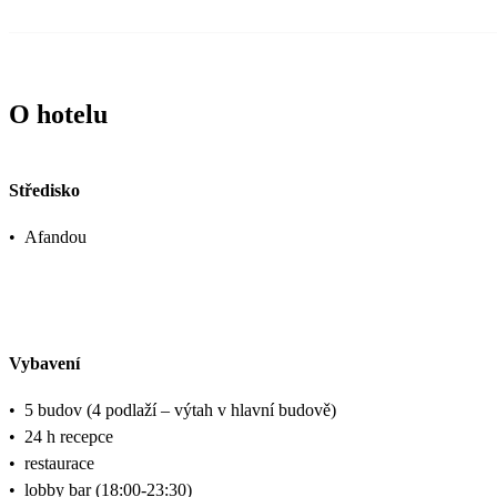
O hotelu
Středisko
•
Afandou
Vybavení
•
5 budov (4 podlaží – výtah v hlavní budově)
•
24 h recepce
•
restaurace
•
lobby bar (18:00-23:30)