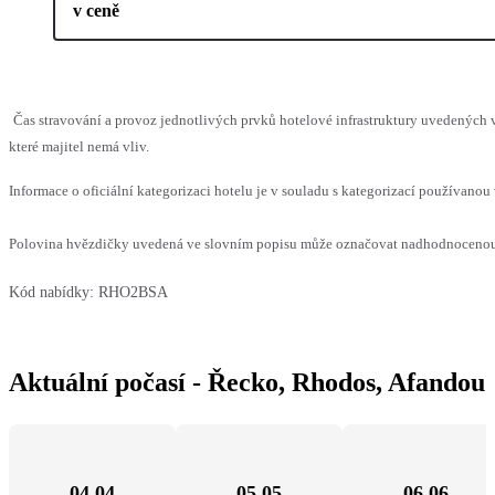
v ceně
Čas stravování a provoz jednotlivých prvků hotelové infrastruktury uvedenýc
které majitel nemá vliv.
Informace o oficiální kategorizaci hotelu je v souladu s kategorizací používanou 
Polovina hvězdičky uvedená ve slovním popisu může označovat nadhodnocenou n
Kód nabídky:
RHO2BSA
Aktuální počasí - Řecko, Rhodos, Afandou
04.04
05.05
06.06