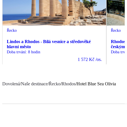
Řecko
Řecko
Lindos a Rhodos - Bílá vesnice a středověké
Rhodos -
hlavní město
českým
Doba trvání
:
8 hodin
Doba trvá
1 572 Kč
/os.
Dovolená
/
Naše destinace
/
Řecko
/
Rhodos
/
Hotel Blue Sea Olivia