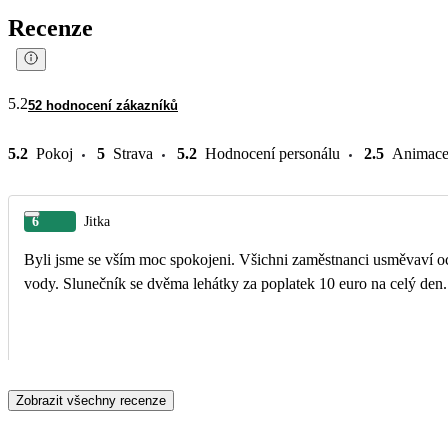
Recenze
5.2
52 hodnocení zákazníků
5.2
Pokoj
5
Strava
5.2
Hodnocení personálu
2.5
Animac
6
Jitka
Byli jsme se vším moc spokojeni. Všichni zaměstnanci usměvaví och
vody. Slunečník se dvěma lehátky za poplatek 10 euro na celý den.
Zobrazit všechny recenze