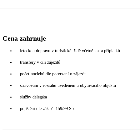
Cena zahrnuje
leteckou dopravu v turistické třídě včetně tax a příplatků
transfery v cíli zájezdů
počet noclehů dle potvrzení o zájezdu
stravování v rozsahu uvedeném u ubytovacího objektu
služby delegáta
pojištění dle zák. č. 159/99 Sb.