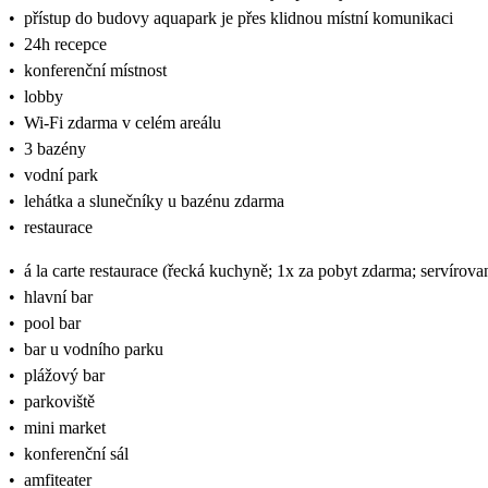
•
přístup do budovy aquapark je přes klidnou místní komunikaci
•
24h recepce
•
konferenční místnost
•
lobby
•
Wi-Fi zdarma v celém areálu
•
3 bazény
•
vodní park
•
lehátka a slunečníky u bazénu zdarma
•
restaurace
•
á la carte restaurace (řecká kuchyně; 1x za pobyt zdarma; servírova
•
hlavní bar
•
pool bar
•
bar u vodního parku
•
plážový bar
•
parkoviště
•
mini market
•
konferenční sál
•
amfiteater