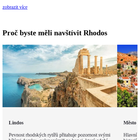
zobrazit více
Proč byste měli navštívit Rhodos
Lindos
Město 
Pevnost rhodských rytířů přitahuje pozornost svými
Hlavní m