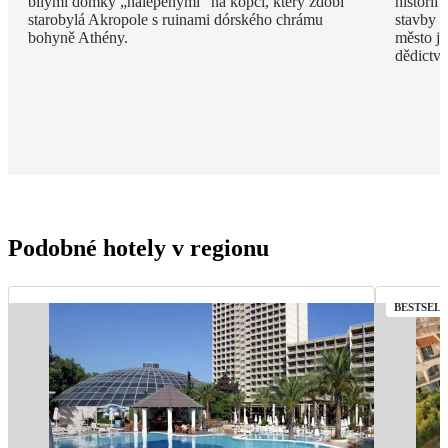
bílými domky „nalepenými“ na kopci, který zdobí
historií
starobylá Akropole s ruinami dórského chrámu
stavby z
bohyně Athény.
město j
dědict
Podobné hotely v regionu
BESTSEL