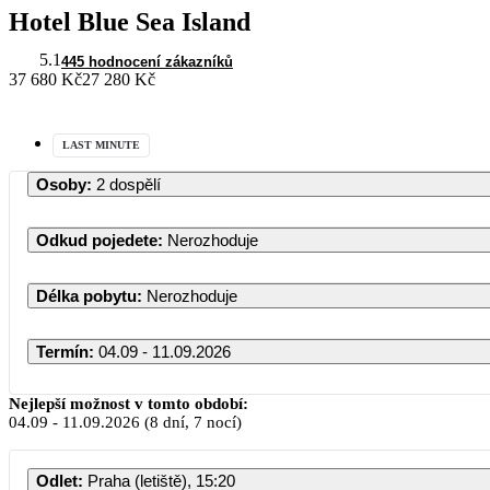
Hotel Blue Sea Island
5.1
445 hodnocení zákazníků
37 680 Kč
27 280 Kč
LAST MINUTE
Osoby
:
2 dospělí
Odkud pojedete
:
Nerozhoduje
Délka pobytu
:
Nerozhoduje
Termín
:
04.09 - 11.09.2026
Září 202
Nejlepší možnost v tomto období:
04.09
-
11.09.2026
(8 dní, 7 nocí)
PO
ÚT
ST
ČT
Odlet
:
Praha (letiště), 15:20