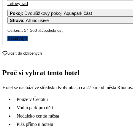
Letový řád
1
2
3
Pokoj
:
Dvoulůžkový pokoj, Aquapark část
Strava
:
All inclusive
7
8
9
10
Celkem:
54 560 Kč
podrobnosti
14
15
16
17
Rezervujte
27 480
21
22
23
24
uložit do oblíbených
28 180
28
29
30
Proč si vybrat tento hotel
Hotel se nachází ve středisku Kolymbia, cca 27 km od města Rhodos.
Pouze v Čedoku
Vodní park pro děti
Nedaleko centra města
Pláž přímo u hotelu