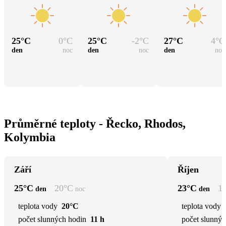
25
°C
0
°C
25
°C
-2
°C
27
°C
4
°C
den
noc
den
noc
den
noc
Průměrné teploty - Řecko, Rhodos,
Kolymbia
Září
Říjen
25
°C
20
°C
23
°C
1
den
noc
den
teplota vody
20°C
teplota vody
počet slunných hodin
11 h
počet slunnýc