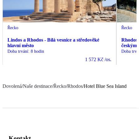
Řecko
Řecko
Lindos a Rhodos - Bílá vesnice a středověké
Rhodos -
hlavní město
českým
Doba trvání
:
8 hodin
Doba trvá
1 572 Kč
/os.
Dovolená
/
Naše destinace
/
Řecko
/
Rhodos
/
Hotel Blue Sea Island
Kontakt