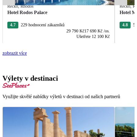
Řecko
,
Rhodos
Řecko
,
R
Hotel Rodos Palace
Hotel M
4.7
229 hodnocení zákazníků
4.8
54
29 790 Kč
17 690 Kč
/os.
Ušetřete
12 100 Kč
zobrazit více
Výlety v destinaci
Využijte skvělé nabídky výletů v destinaci od našich partnerů