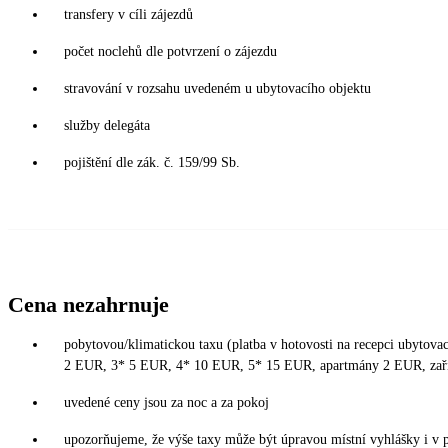
transfery v cíli zájezdů
počet noclehů dle potvrzení o zájezdu
stravování v rozsahu uvedeném u ubytovacího objektu
služby delegáta
pojištění dle zák. č. 159/99 Sb.
Cena nezahrnuje
pobytovou/klimatickou taxu (platba v hotovosti na recepci ubytovací
2 EUR, 3* 5 EUR, 4* 10 EUR, 5* 15 EUR, apartmány 2 EUR, zař
uvedené ceny jsou za noc a za pokoj
upozorňujeme, že výše taxy může být úpravou místní vyhlášky i v