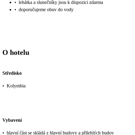
•
lehátka a slunečníky jsou k dispozici zdarma
•
doporučujeme obuv do vody
O hotelu
Středisko
•
Kolymbia
Vybavení
•
hlavní část se skládá z hlavní budovy a přilehlých budov