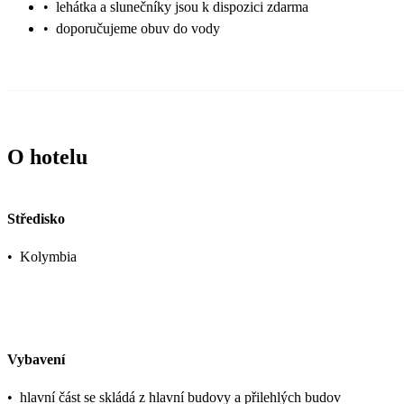
•
lehátka a slunečníky jsou k dispozici zdarma
•
doporučujeme obuv do vody
O hotelu
Středisko
•
Kolymbia
Vybavení
•
hlavní část se skládá z hlavní budovy a přilehlých budov