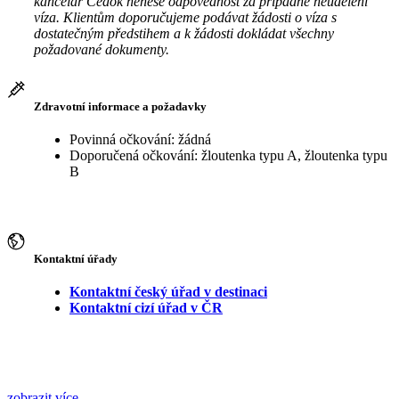
kancelář Čedok nenese odpovědnost za případné neudělení
víza. Klientům doporučujeme podávat žádosti o víza s
dostatečným předstihem a k žádosti dokládat všechny
požadované dokumenty.
Zdravotní informace a požadavky
Povinná očkování: žádná
Doporučená očkování: žloutenka typu A, žloutenka typu
B
Kontaktní úřady
Kontaktní český úřad v destinaci
Kontaktní cizí úřad v ČR
zobrazit více