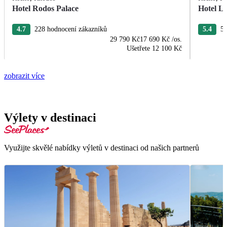
Hotel Rodos Palace
Hotel L
4.7
228 hodnocení zákazníků
5.4
52
29 790 Kč
17 690 Kč
/os.
Ušetřete
12 100 Kč
zobrazit více
Výlety v destinaci
Využijte skvělé nabídky výletů v destinaci od našich partnerů