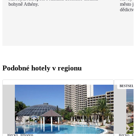
bohyně Athény.
město j
dědict
Podobné hotely v regionu
BESTSEL
Řecko
,
Rhodos
Řecko
,
R