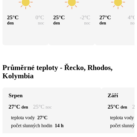
25
°C
0
°C
25
°C
-2
°C
27
°C
4
°C
den
noc
den
noc
den
noc
Průměrné teploty - Řecko, Rhodos,
Kolymbia
Srpen
Září
27
°C
25
°C
25
°C
2
den
noc
den
teplota vody
27°C
teplota vody
počet slunných hodin
14 h
počet slunnýc