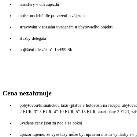
transfery v cíli zájezdů
počet noclehů dle potvrzení o zájezdu
stravování v rozsahu uvedeném u ubytovacího objektu
služby delegáta
pojištění dle zák. č. 159/99 Sb.
Cena nezahrnuje
pobytovou/klimatickou taxu (platba v hotovosti na recepci ubytovací
2 EUR, 3* 5 EUR, 4* 10 EUR, 5* 15 EUR, apartmány 2 EUR, zař
uvedené ceny jsou za noc a za pokoj
upozorňujeme, že výše taxy může být úpravou místní vyhlášky i v 