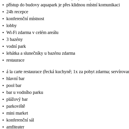
•
přístup do budovy aquapark je přes klidnou místní komunikaci
•
24h recepce
•
konferenční místnost
•
lobby
•
Wi-Fi zdarma v celém areálu
•
3 bazény
•
vodní park
•
lehátka a slunečníky u bazénu zdarma
•
restaurace
•
á la carte restaurace (řecká kuchyně; 1x za pobyt zdarma; servírova
•
hlavní bar
•
pool bar
•
bar u vodního parku
•
plážový bar
•
parkoviště
•
mini market
•
konferenční sál
•
amfiteater