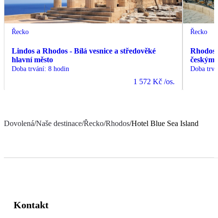
Řecko
Řecko
Lindos a Rhodos - Bílá vesnice a středověké
Rhodos -
hlavní město
českým
Doba trvání
:
8 hodin
Doba trvá
1 572 Kč
/os.
Dovolená
/
Naše destinace
/
Řecko
/
Rhodos
/
Hotel Blue Sea Island
Kontakt