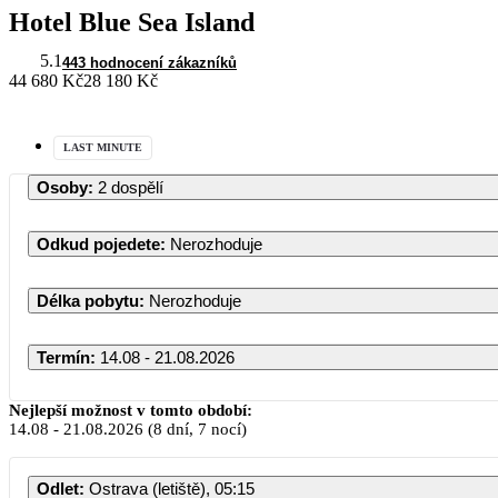
Hotel Blue Sea Island
5.1
443 hodnocení zákazníků
44 680 Kč
28 180 Kč
LAST MINUTE
Osoby
:
2 dospělí
Odkud pojedete
:
Nerozhoduje
Délka pobytu
:
Nerozhoduje
Termín
:
14.08 - 21.08.2026
Srpen 2
Nejlepší možnost v tomto období:
14.08
-
21.08.2026
(8 dní, 7 nocí)
PO
ÚT
ST
ČT
Odlet
:
Ostrava (letiště), 05:15