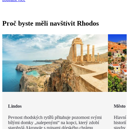
Proč byste měli navštívit Rhodos
Lindos
Město 
Pevnost rhodských rytířů přitahuje pozornost svými
Hlavní m
bílými domky „nalepenými“ na kopci, který zdobí
historií
starobylá Akropole s ruinami dórského chrámu
stavby z