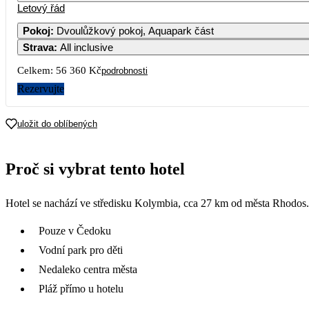
Letový řád
Pokoj
:
Dvoulůžkový pokoj, Aquapark část
Strava
:
All inclusive
3
4
5
6
Celkem:
56 360 Kč
podrobnosti
10
11
12
13
Rezervujte
17
18
19
20
uložit do oblíbených
28 980
24
25
26
27
Proč si vybrat tento hotel
29 880
31
Hotel se nachází ve středisku Kolymbia, cca 27 km od města Rhodos.
Pouze v Čedoku
Vodní park pro děti
Nedaleko centra města
Pláž přímo u hotelu