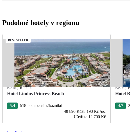
Podobné hotely v regionu
BESTSELLER
Řecko
,
Rhodos
Řecko
,
R
Hotel Lindos Princess Beach
Hotel R
5.4
518 hodnocení zákazníků
4.7
22
40 890 Kč
28 190 Kč
/os.
Ušetřete
12 700 Kč