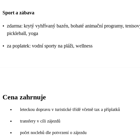
Sport a zábava
•
zdarma: krytý vyhřívaný bazén, bohaté animační programy, tenisový ku
pickleball, yoga
•
za poplatek: vodní sporty na pláži, wellness
Cena zahrnuje
leteckou dopravu v turistické třídě včetně tax a příplatků
transfery v cíli zájezdů
počet noclehů dle potvrzení o zájezdu