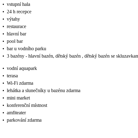
•
vstupní hala
•
24 h recepce
•
výtahy
•
restaurace
•
hlavní bar
•
pool bar
•
bar u vodního parku
•
3 bazény - hlavní bazén, dětský bazén , dětský bazén se skluzavka
•
vodní aquapark
•
terasa
•
Wi-Fi zdarma
•
lehátka a slunečníky u bazénu zdarma
•
mini market
•
konferenční místnost
•
amfiteater
•
parkování zdarma