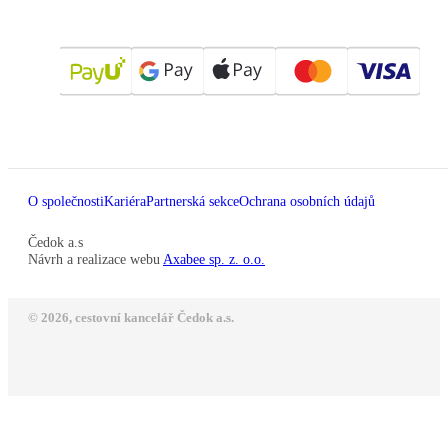
O společnosti
Kariéra
Partnerská sekce
Ochrana osobních údajů
Čedok a.s
Návrh a realizace webu
Axabee sp. z. o.o.
© 2026, cestovní kancelář Čedok a.s.