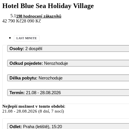
Hotel Blue Sea Holiday Village
5.1
198 hodnocení zákazníků
42 790 Kč
28 090 Kč
LAST MINUTE
Osoby
:
2 dospělí
Odkud pojedete
:
Nerozhoduje
Délka pobytu
:
Nerozhoduje
Termín
:
21.08 - 28.08.2026
Nejlepší možnost v tomto období:
21.08
-
28.08.2026
(8 dní, 7 nocí)
Odlet
:
Praha (letiště), 15:20