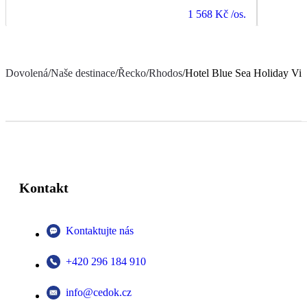
1 568 Kč
/os.
Dovolená
/
Naše destinace
/
Řecko
/
Rhodos
/
Hotel Blue Sea Holiday Vil
Kontakt
Kontaktujte nás
+420 296 184 910
info@cedok.cz