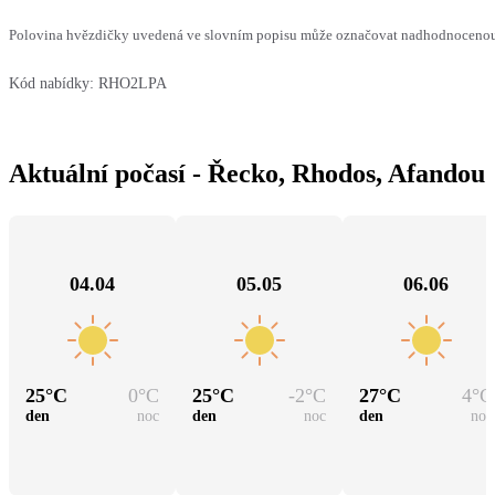
Polovina hvězdičky uvedená ve slovním popisu může označovat nadhodnocenou n
Kód nabídky:
RHO2LPA
Aktuální počasí - Řecko, Rhodos, Afandou
04.04
05.05
06.06
25
°C
0
°C
25
°C
-2
°C
27
°C
4
°C
den
noc
den
noc
den
noc