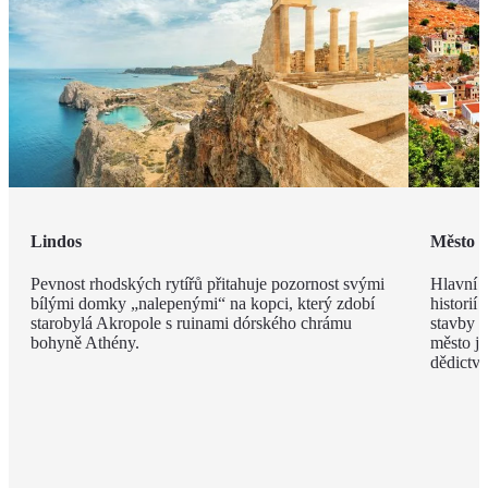
Lindos
Město 
Pevnost rhodských rytířů přitahuje pozornost svými
Hlavní m
bílými domky „nalepenými“ na kopci, který zdobí
historií
starobylá Akropole s ruinami dórského chrámu
stavby z
bohyně Athény.
město j
dědict