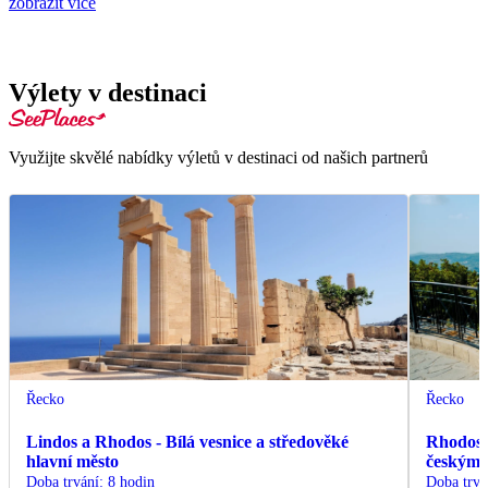
zobrazit více
Výlety v destinaci
Využijte skvělé nabídky výletů v destinaci od našich partnerů
Řecko
Řecko
Lindos a Rhodos - Bílá vesnice a středověké
Rhodos -
hlavní město
českým
Doba trvání
:
8 hodin
Doba trvá