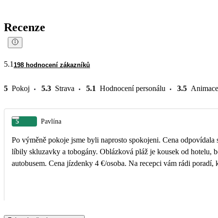
Recenze
5.1
198 hodnocení zákazníků
5
Pokoj
5.3
Strava
5.1
Hodnocení personálu
3.5
Animac
5
Pavlína
Po výměně pokoje jsme byli naprosto spokojeni. Cena odpovídala s
líbily skluzavky a tobogány. Oblázková pláž je kousek od hotelu,
autobusem. Cena jízdenky 4 €/osoba. Na recepci vám rádi poradí, 