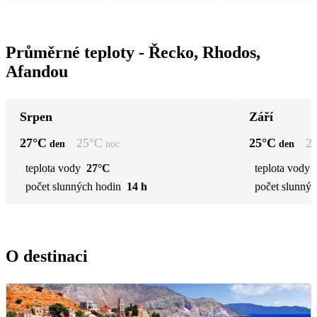
Průměrné teploty - Řecko, Rhodos,
Afandou
Srpen
Září
27
°C
25
°C
25
°C
2
den
noc
den
teplota vody
27°C
teplota vody
počet slunných hodin
14 h
počet slunnýc
O destinaci