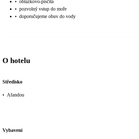
•
oblázkovo-písčitá
•
pozvolný vstup do moře
•
doporučujeme obuv do vody
O hotelu
Středisko
•
Afandou
Vybavení