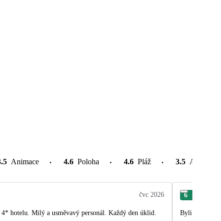
3.5
Animace
4.6
Poloha
4.6
Pláž
3.5
Atrakce v
čvc 2026
6
Mar
 4* hotelu. Milý a usměvavý personál. Každý den úklid.
Byli jsme po r