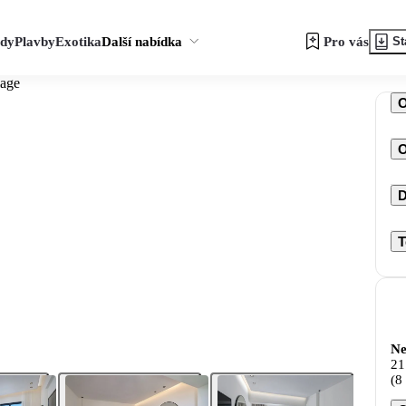
zdy
Plavby
Exotika
Další nabídka
Pro vás
St
lage
O
D
T
Ne
21
(8