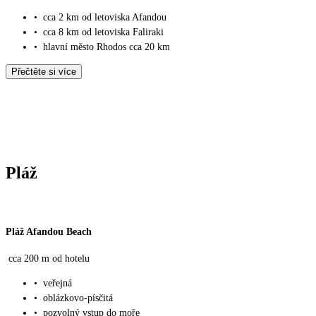
•
cca 2 km od letoviska Afandou
•
cca 8 km od letoviska Faliraki
•
hlavní město Rhodos cca 20 km
Přečtěte si více
Pláž
Pláž Afandou Beach
cca 200 m od hotelu
•
veřejná
•
oblázkovo-písčitá
•
pozvolný vstup do moře