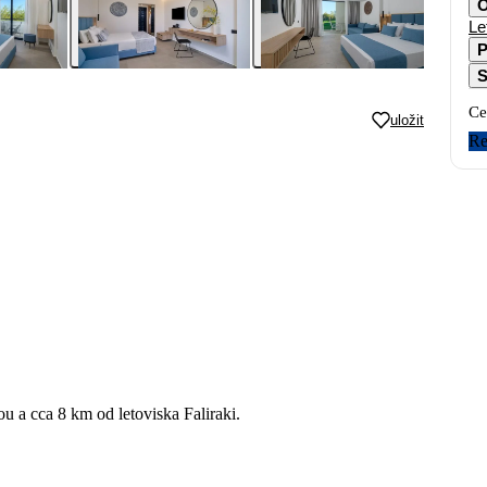
O
Le
P
S
Ce
uložit
Re
 a cca 8 km od letoviska Faliraki.