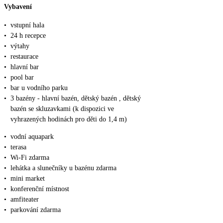
Vybavení
•
vstupní hala
•
24 h recepce
•
výtahy
•
restaurace
•
hlavní bar
•
pool bar
•
bar u vodního parku
•
3 bazény - hlavní bazén, dětský bazén , dětský
bazén se skluzavkami (k dispozici ve
vyhrazených hodinách pro děti do 1,4 m)
•
vodní aquapark
•
terasa
•
Wi-Fi zdarma
•
lehátka a slunečníky u bazénu zdarma
•
mini market
•
konferenční místnost
•
amfiteater
•
parkování zdarma