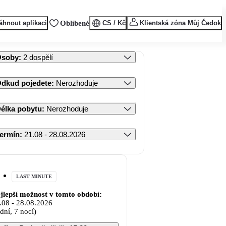
áhnout aplikaci
Oblíbené
CS / Kč
Klientská zóna Můj Čedok
Osoby
:
2 dospělí
dkud pojedete
:
Nerozhoduje
élka pobytu
:
Nerozhoduje
ermín
:
21.08 - 28.08.2026
LAST MINUTE
jlepší možnost v tomto období:
.08
-
28.08.2026
 dní, 7 nocí)