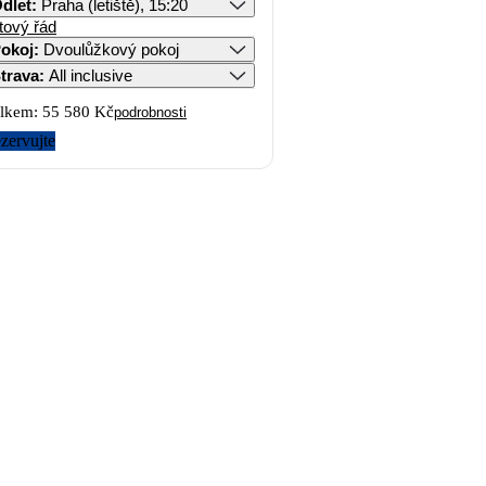
dlet
:
Praha (letiště), 15:20
tový řád
okoj
:
Dvoulůžkový pokoj
trava
:
All inclusive
lkem:
55 580 Kč
podrobnosti
zervujte