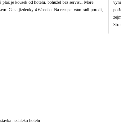
á pláž je kousek od hotelu, bohužel bez servisu. Moře
vynikajicí. Úk
em. Cena jízdenky 4 €/osoba. Na recepci vám rádi poradí,
potřeby. V hot
zejména ty odr
Strava takřka celý den, 
automaty na pi
kaňkou na tom je, že 
si to i do třetic
stávka nedaleko hotelu