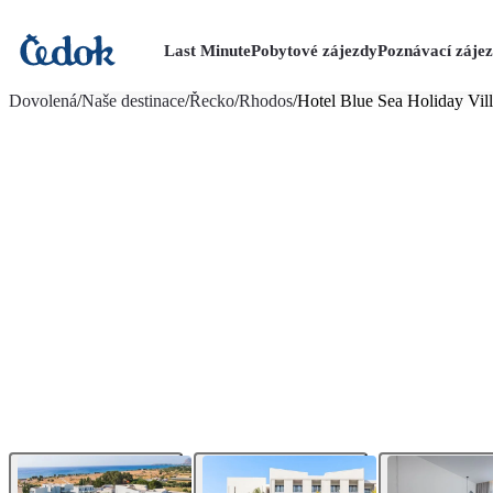
Last Minute
Pobytové zájezdy
Poznávací záje
více fotografií (31)
Dovolená
/
Naše destinace
/
Řecko
/
Rhodos
/
Hotel Blue Sea Holiday Vil