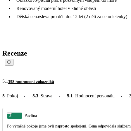
Oblázkovo-písčitá pláž s pozvolným vstupem do moře
Renovovaný moderní hotel v klidné oblasti
Dětská cena/sleva pro děti do: 12 let (2 děti za cenu letenky)
Recenze
5.1
198 hodnocení zákazníků
5
Pokoj
5.3
Strava
5.1
Hodnocení personálu
5
Pavlína
Po výměně pokoje jsme byli naprosto spokojeni. Cena odpovídala službám