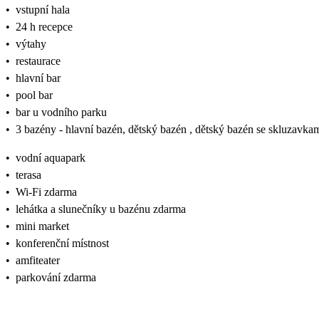
•
vstupní hala
•
24 h recepce
•
výtahy
•
restaurace
•
hlavní bar
•
pool bar
•
bar u vodního parku
•
3 bazény - hlavní bazén, dětský bazén , dětský bazén se skluzavka
•
vodní aquapark
•
terasa
•
Wi-Fi zdarma
•
lehátka a slunečníky u bazénu zdarma
•
mini market
•
konferenční místnost
•
amfiteater
•
parkování zdarma