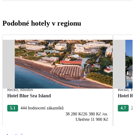
Podobné hotely v regionu
Řecko
,
Rhodos
Řecko
,
R
Hotel Blue Sea Island
Hotel R
5.1
444 hodnocení zákazníků
4.7
22
38 280 Kč
26 380 Kč
/os.
Ušetřete
11 900 Kč