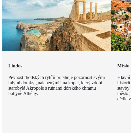
Lindos
Město 
Pevnost rhodských rytířů přitahuje pozornost svými
Hlavní m
bílými domky „nalepenými“ na kopci, který zdobí
historií
starobylá Akropole s ruinami dórského chrámu
stavby z
bohyně Athény.
město j
dědict