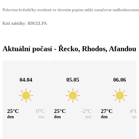
Polovina hvězdičky uvedená ve slovním popisu může označovat nadhodnocenou n
Kód nabídky:
RHO2LPA
Aktuální počasí - Řecko, Rhodos, Afandou
04.04
05.05
06.06
25
°C
0
°C
25
°C
-2
°C
27
°C
4
°C
den
noc
den
noc
den
noc