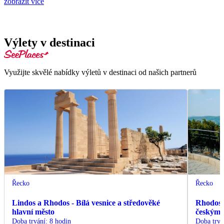
zobrazit více
Výlety v destinaci
Využijte skvělé nabídky výletů v destinaci od našich partnerů
Řecko
Řecko
Lindos a Rhodos - Bílá vesnice a středověké
Rhodos -
hlavní město
českým
Doba trvání
:
8 hodin
Doba trvá