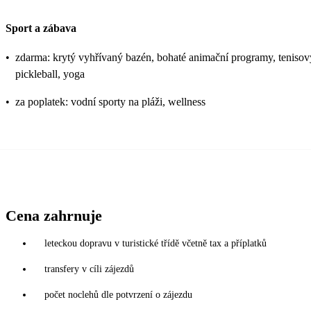
Sport a zábava
•
zdarma: krytý vyhřívaný bazén, bohaté animační programy, tenisový ku
pickleball, yoga
•
za poplatek: vodní sporty na pláži, wellness
Cena zahrnuje
leteckou dopravu v turistické třídě včetně tax a příplatků
transfery v cíli zájezdů
počet noclehů dle potvrzení o zájezdu