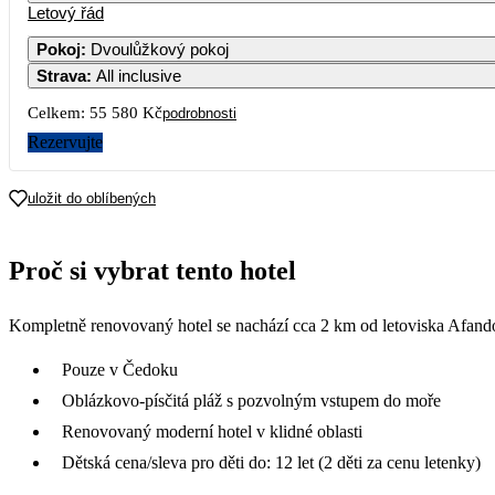
Letový řád
Pokoj
:
Dvoulůžkový pokoj
Strava
:
All inclusive
Celkem:
55 580 Kč
podrobnosti
Rezervujte
uložit do oblíbených
Proč si vybrat tento hotel
Kompletně renovovaný hotel se nachází cca 2 km od letoviska Afandou
Pouze v Čedoku
Oblázkovo-písčitá pláž s pozvolným vstupem do moře
Renovovaný moderní hotel v klidné oblasti
Dětská cena/sleva pro děti do: 12 let (2 děti za cenu letenky)