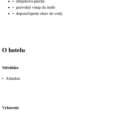
•
oblázkovo-písčitá
•
pozvolný vstup do moře
•
doporučujeme obuv do vody
O hotelu
Středisko
•
Afandou
Vybavení