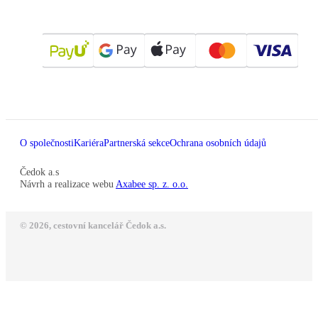
O společnosti
Kariéra
Partnerská sekce
Ochrana osobních údajů
Čedok a.s
Návrh a realizace webu
Axabee sp. z. o.o.
© 2026, cestovní kancelář Čedok a.s.