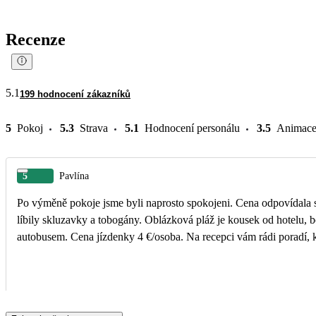
Recenze
5.1
199 hodnocení zákazníků
5
Pokoj
5.3
Strava
5.1
Hodnocení personálu
3.5
Animac
5
Pavlína
Po výměně pokoje jsme byli naprosto spokojeni. Cena odpovídala s
líbily skluzavky a tobogány. Oblázková pláž je kousek od hotelu,
autobusem. Cena jízdenky 4 €/osoba. Na recepci vám rádi poradí, 