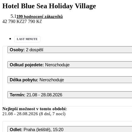
Hotel Blue Sea Holiday Village
5.1
199 hodnocení zákazníků
42 790 Kč
27 790 Kč
LAST MINUTE
Osoby
:
2 dospělí
Odkud pojedete
:
Nerozhoduje
Délka pobytu
:
Nerozhoduje
Termín
:
21.08 - 28.08.2026
Nejlepší možnost v tomto období:
21.08
-
28.08.2026
(8 dní, 7 nocí)
Odlet
:
Praha (letiště), 15:20