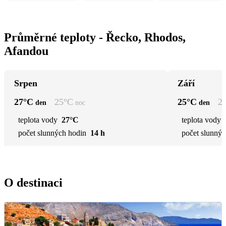
Průměrné teploty - Řecko, Rhodos,
Afandou
Srpen
Září
27
°C
25
°C
25
°C
2
den
noc
den
teplota vody
27°C
teplota vody
počet slunných hodin
14 h
počet slunnýc
O destinaci