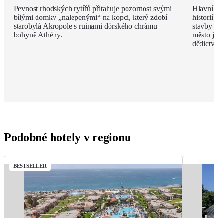
Pevnost rhodských rytířů přitahuje pozornost svými
Hlavní m
bílými domky „nalepenými“ na kopci, který zdobí
historií
starobylá Akropole s ruinami dórského chrámu
stavby z
bohyně Athény.
město j
dědict
Podobné hotely v regionu
BESTSELLER