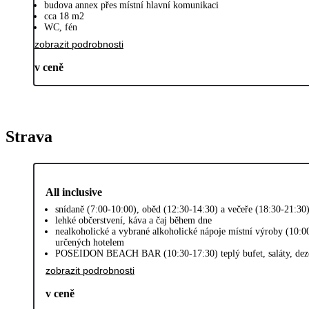
budova annex přes místní hlavní komunikaci
cca 18 m2
WC, fén
zobrazit podrobnosti
v ceně
Strava
All inclusive
snídaně (7:00-10:00), oběd (12:30-14:30) a večeře (18:30-21:30
lehké občerstvení, káva a čaj během dne
nealkoholické a vybrané alkoholické nápoje místní výroby (10:0
určených hotelem
POSEIDON BEACH BAR (10:30-17:30) teplý bufet, saláty, dezer
zobrazit podrobnosti
v ceně