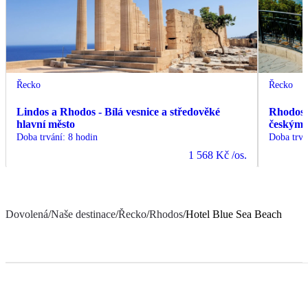
Řecko
Řecko
Lindos a Rhodos - Bílá vesnice a středověké
Rhodos -
hlavní město
českým
Doba trvání
:
8 hodin
Doba trvá
1 568 Kč
/os.
Dovolená
/
Naše destinace
/
Řecko
/
Rhodos
/
Hotel Blue Sea Beach