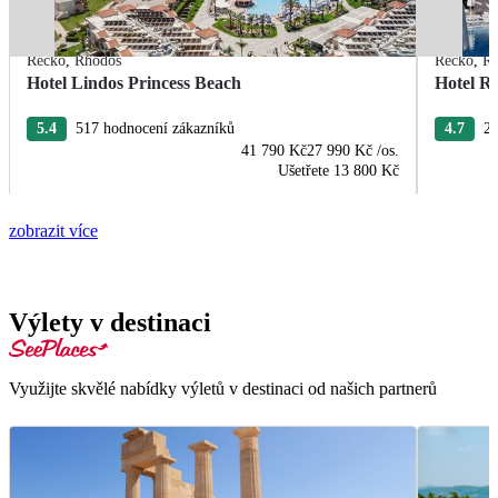
Řecko
,
Rhodos
Řecko
,
R
Hotel Lindos Princess Beach
Hotel R
5.4
517 hodnocení zákazníků
4.7
22
41 790 Kč
27 990 Kč
/os.
Ušetřete
13 800 Kč
zobrazit více
Výlety v destinaci
Využijte skvělé nabídky výletů v destinaci od našich partnerů