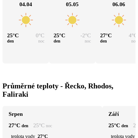
04.04
05.05
06.06
25
°C
0
°C
25
°C
-2
°C
27
°C
4
°C
den
noc
den
noc
den
noc
Průměrné teploty - Řecko, Rhodos,
Faliraki
Srpen
Září
27
°C
25
°C
25
°C
2
den
noc
den
teplota vody
27°C
teplota vody