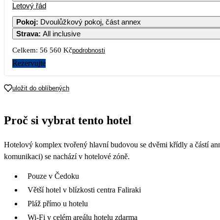
Letový řád
1
Pokoj
:
Dvoulůžkový pokoj, část annex
Strava
:
All inclusive
3
4
5
6
7
8
Celkem:
56 560 Kč
podrobnosti
10
11
12
13
14
15
Rezervujte
28 280
17
18
19
20
21
22
uložit do oblíbených
24
25
26
27
28
29
Proč si vybrat tento hotel
30 280
31
Hotelový komplex tvořený hlavní budovou se dvěmi křídly a částí ann
komunikaci) se nachází v hotelové zóně.
Pouze v Čedoku
Větší hotel v blízkosti centra Faliraki
Pláž přímo u hotelu
Wi-Fi v celém areálu hotelu zdarma