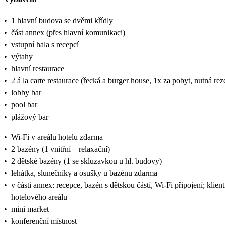
•
1 hlavní budova se dvěmi křídly
•
část annex (přes hlavní komunikaci)
•
vstupní hala s recepcí
•
výtahy
•
hlavní restaurace
•
2 á la carte restaurace (řecká a burger house, 1x za pobyt, nutná rez
•
lobby bar
•
pool bar
•
plážový bar
•
Wi-Fi v areálu hotelu zdarma
•
2 bazény (1 vnitřní – relaxační)
•
2 dětské bazény (1 se skluzavkou u hl. budovy)
•
lehátka, slunečníky a osušky u bazénu zdarma
•
v části annex: recepce, bazén s dětskou částí, Wi-Fi připojení; klie
hotelového areálu
•
mini market
•
konferenční místnost