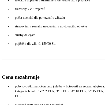
leteckou dopravu v turistické třídě včetně tax a příplatků
transfery v cíli zájezdů
počet noclehů dle potvrzení o zájezdu
stravování v rozsahu uvedeném u ubytovacího objektu
služby delegáta
pojištění dle zák. č. 159/99 Sb.
Cena nezahrnuje
pobytovou/klimatickou taxu (platba v hotovosti na recepci ubytovací
kategorie hotelu: 1-2* 2 EUR, 3* 5 EUR, 4* 10 EUR, 5* 15 EUR, 
EUR
uvedené ceny jsou za noc a za pokoj