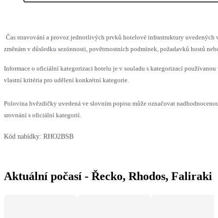
Čas stravování a provoz jednotlivých prvků hotelové infrastruktury uvedenýc
změnám v důsledku sezónnosti, povětrnostních podmínek, požadavků hostů nebo v
Informace o oficiální kategorizaci hotelu je v souladu s kategorizací používanou
vlastní kritéria pro udělení konkrétní kategorie.
Polovina hvězdičky uvedená ve slovním popisu může označovat nadhodnoceno
srovnání s oficiální kategorií.
Kód nabídky:
RHO2BSB
Aktuální počasí - Řecko, Rhodos, Faliraki