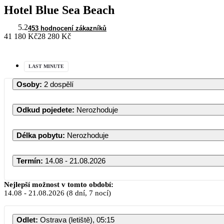
Hotel Blue Sea Beach
5.2
453 hodnocení zákazníků
41 180 Kč
28 280 Kč
LAST MINUTE
Osoby
:
2 dospělí
Odkud pojedete
:
Nerozhoduje
Délka pobytu
:
Nerozhoduje
Termín
:
14.08 - 21.08.2026
Srpen 2026
Nejlepší možnost v tomto období:
14.08
-
21.08.2026
(8 dní, 7 nocí)
PO
ÚT
ST
ČT
PÁ
SO
Odlet
:
Ostrava (letiště), 05:15