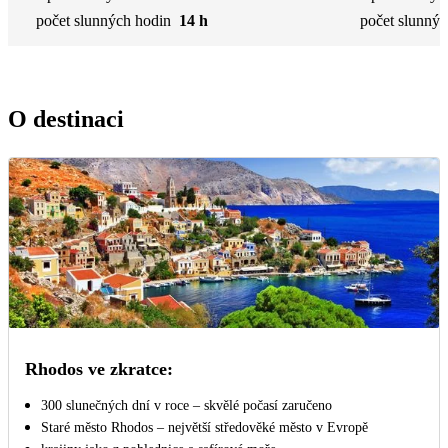
počet slunných hodin
14 h
počet slunnýc
O destinaci
Rhodos ve zkratce:
300 slunečných dní v roce – skvělé počasí zaručeno
Staré město Rhodos – největší středověké město v Evropě