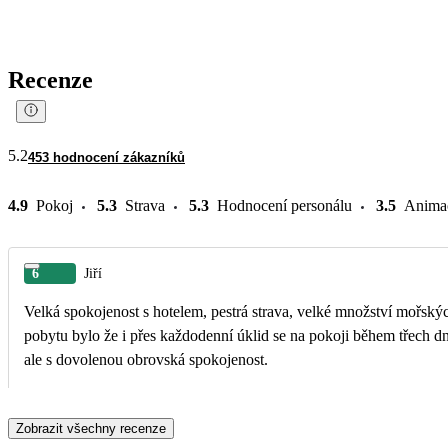
Recenze
5.2
453 hodnocení zákazníků
4.9
Pokoj
5.3
Strava
5.3
Hodnocení personálu
3.5
Anima
6
Jiří
Velká spokojenost s hotelem, pestrá strava, velké množství mořský
pobytu bylo že i přes každodenní úklid se na pokoji během třech dn
ale s dovolenou obrovská spokojenost.
Zobrazit všechny recenze