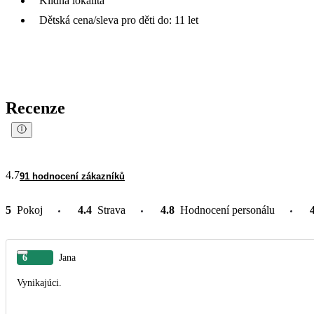
Klidná lokalita
Dětská cena/sleva pro děti do: 11 let
Recenze
4.7
91 hodnocení zákazníků
5
Pokoj
4.4
Strava
4.8
Hodnocení personálu
6
Jana
Vynikajúci.