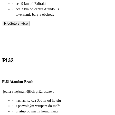
•
cca 9 km od Faliraki
•
cca 3 km od centra Afandou s
tavernami, bary a obchody
Přečtěte si více
Pláž
Pláž Afandou Beach
jedna z nejznámějších pláží ostrova
•
nachází se cca 350 m od hotelu
•
s pozvolným vstupem do moře
•
přístup po místní komunikaci