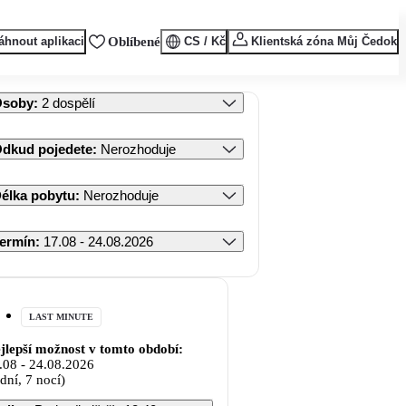
áhnout aplikaci
Oblíbené
CS / Kč
Klientská zóna Můj Čedok
Osoby
:
2 dospělí
dkud pojedete
:
Nerozhoduje
élka pobytu
:
Nerozhoduje
ermín
:
17.08 - 24.08.2026
LAST MINUTE
jlepší možnost v tomto období:
.08
-
24.08.2026
 dní, 7 nocí)