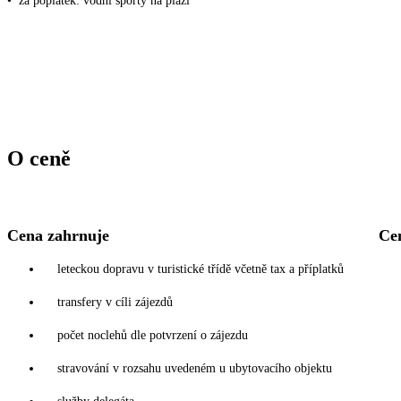
•
za poplatek: vodní sporty na pláži
O ceně
Cena zahrnuje
Ce
leteckou dopravu v turistické třídě včetně tax a příplatků
transfery v cíli zájezdů
počet noclehů dle potvrzení o zájezdu
stravování v rozsahu uvedeném u ubytovacího objektu