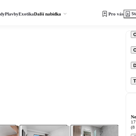
zdy
Plavby
Exotika
Další nabídka
Pro vás
St
O
D
T
Ne
17
(8