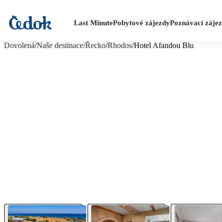
Last Minute
Pobytové zájezdy
Poznávací záje
více fotografií (14)
Dovolená
/
Naše destinace
/
Řecko
/
Rhodos
/
Hotel Afandou Blu