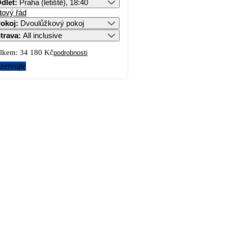
dlet
:
Praha (letiště), 18:40
tový řád
okoj
:
Dvoulůžkový pokoj
trava
:
All inclusive
lkem:
34 180 Kč
podrobnosti
zervujte