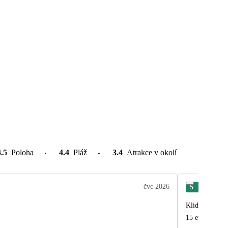
4.5
Poloha
4.4
Pláž
3.4
Atrakce v okolí
čvc 2026
5
Mar
Klidný pobyt, vých
15 euro na den