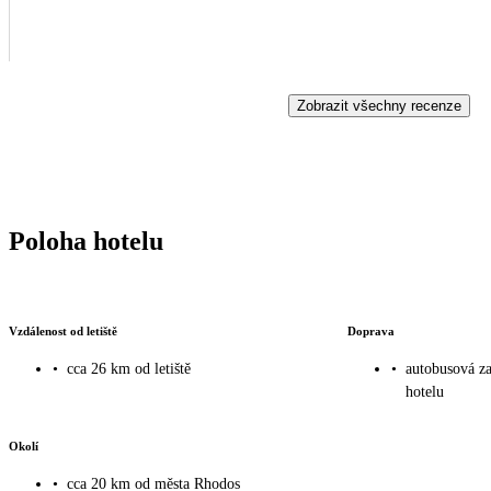
Zobrazit všechny recenze
Poloha hotelu
Vzdálenost od letiště
Doprava
•
cca 26 km od letiště
•
autobusová z
hotelu
Okolí
•
cca 20 km od města Rhodos