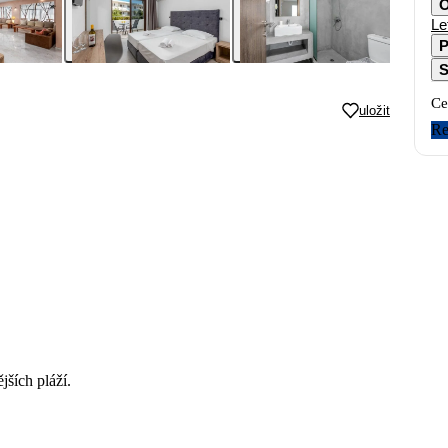
O
Le
P
S
Ce
uložit
Re
jších pláží.