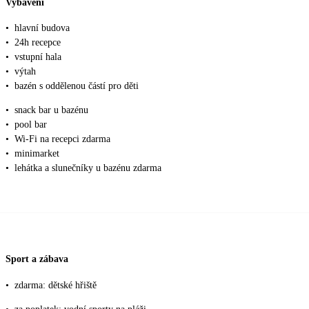
Vybavení
•
hlavní budova
•
24h recepce
•
vstupní hala
•
výtah
•
bazén s oddělenou částí pro děti
•
snack bar u bazénu
•
pool bar
•
Wi-Fi na recepci zdarma
•
minimarket
•
lehátka a slunečníky u bazénu zdarma
Sport a zábava
•
zdarma: dětské hřiště