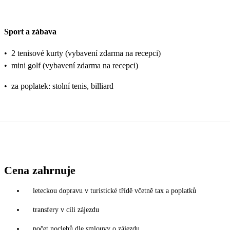
Sport a zábava
•
2 tenisové kurty (vybavení zdarma na recepci)
•
mini golf (vybavení zdarma na recepci)
•
za poplatek: stolní tenis, billiard
Cena zahrnuje
leteckou dopravu v turistické třídě včetně tax a poplatků
transfery v cíli zájezdu
počet noclehů dle smlouvy o zájezdu