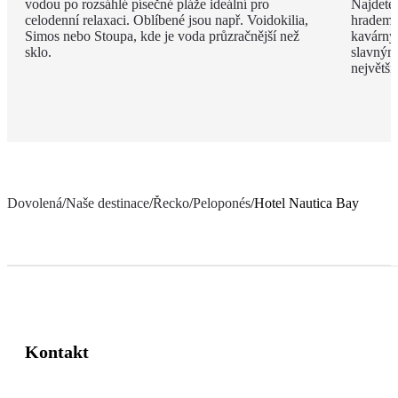
vodou po rozsáhlé písečné pláže ideální pro
Najdete 
celodenní relaxaci. Oblíbené jsou např. Voidokilia,
hradem 
Simos nebo Stoupa, kde je voda průzračnější než
kavárny
sklo.
slavným
největš
Dovolená
/
Naše destinace
/
Řecko
/
Peloponés
/
Hotel Nautica Bay
Kontakt