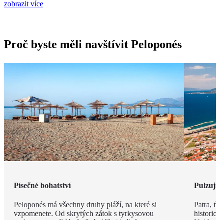
zobrazit více
Proč byste měli navštívit Peloponés
Písečné bohatství
Pulzují
Peloponés má všechny druhy pláží, na které si
Patra, t
vzpomenete. Od skrytých zátok s tyrkysovou
histori