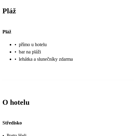
Pláž
Pláž
•
přímo u hotelu
•
bar na pláži
•
lehátka a slunečníky zdarma
O hotelu
Středisko
•
Porto Heli