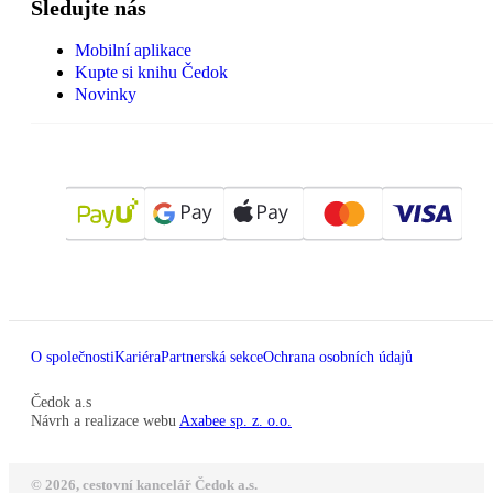
Sledujte nás
Mobilní aplikace
Kupte si knihu Čedok
Novinky
O společnosti
Kariéra
Partnerská sekce
Ochrana osobních údajů
Čedok a.s
Návrh a realizace webu
Axabee sp. z. o.o.
© 2026, cestovní kancelář Čedok a.s.