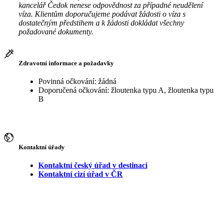
kancelář Čedok nenese odpovědnost za případné neudělení
víza. Klientům doporučujeme podávat žádosti o víza s
dostatečným předstihem a k žádosti dokládat všechny
požadované dokumenty.
Zdravotní informace a požadavky
Povinná očkování: žádná
Doporučená očkování: žloutenka typu A, žloutenka typu
B
Kontaktní úřady
Kontaktní český úřad v destinaci
Kontaktní cizí úřad v ČR