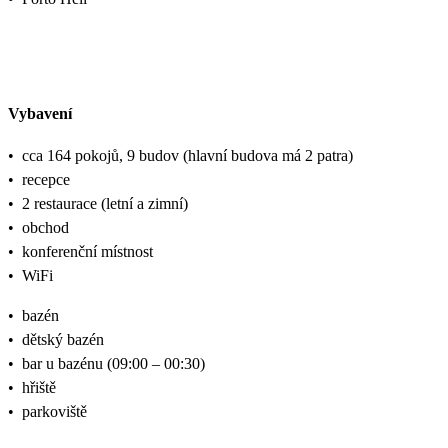
Vybavení
•
cca 164 pokojů, 9 budov (hlavní budova má 2 patra)
•
recepce
•
2 restaurace (letní a zimní)
•
obchod
•
konferenční místnost
•
WiFi
•
bazén
•
dětský bazén
•
bar u bazénu (09:00 – 00:30)
•
hřiště
•
parkoviště