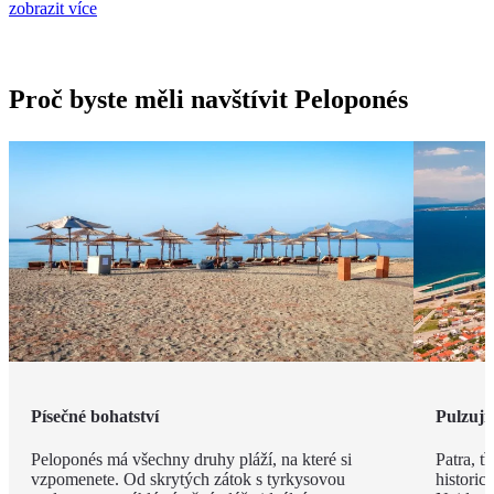
zobrazit více
Proč byste měli navštívit Peloponés
Písečné bohatství
Pulzují
Peloponés má všechny druhy pláží, na které si
Patra, t
vzpomenete. Od skrytých zátok s tyrkysovou
histori