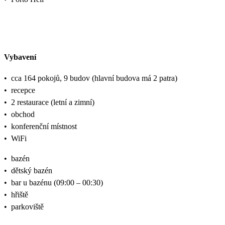
Vybavení
•
cca 164 pokojů, 9 budov (hlavní budova má 2 patra)
•
recepce
•
2 restaurace (letní a zimní)
•
obchod
•
konferenční místnost
•
WiFi
•
bazén
•
dětský bazén
•
bar u bazénu (09:00 – 00:30)
•
hřiště
•
parkoviště