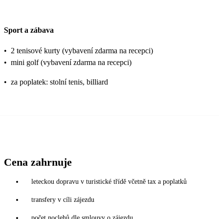
Sport a zábava
•
2 tenisové kurty (vybavení zdarma na recepci)
•
mini golf (vybavení zdarma na recepci)
•
za poplatek: stolní tenis, billiard
Cena zahrnuje
leteckou dopravu v turistické třídě včetně tax a poplatků
transfery v cíli zájezdu
počet noclehů dle smlouvy o zájezdu