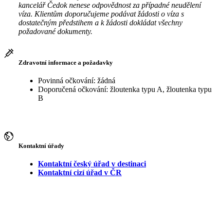
kancelář Čedok nenese odpovědnost za případné neudělení
víza. Klientům doporučujeme podávat žádosti o víza s
dostatečným předstihem a k žádosti dokládat všechny
požadované dokumenty.
Zdravotní informace a požadavky
Povinná očkování: žádná
Doporučená očkování: žloutenka typu A, žloutenka typu
B
Kontaktní úřady
Kontaktní český úřad v destinaci
Kontaktní cizí úřad v ČR