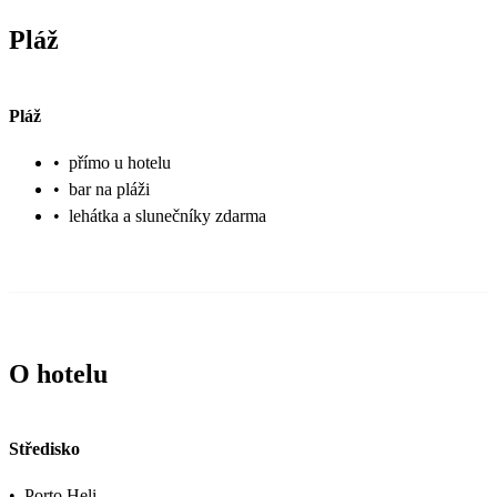
Pláž
Pláž
•
přímo u hotelu
•
bar na pláži
•
lehátka a slunečníky zdarma
O hotelu
Středisko
•
Porto Heli