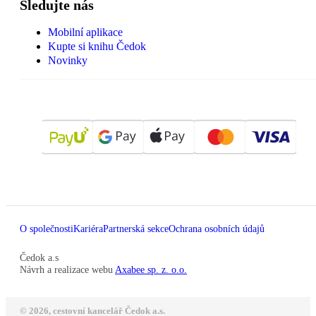
Sledujte nás
Mobilní aplikace
Kupte si knihu Čedok
Novinky
O společnosti
Kariéra
Partnerská sekce
Ochrana osobních údajů
Čedok a.s
Návrh a realizace webu
Axabee sp. z. o.o.
© 2026, cestovní kancelář Čedok a.s.