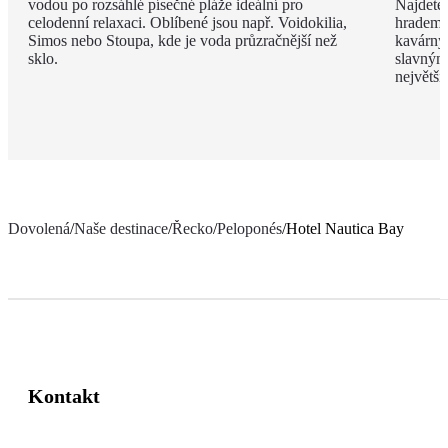
vodou po rozsáhlé písečné pláže ideální pro
Najdete 
celodenní relaxaci. Oblíbené jsou např. Voidokilia,
hradem 
Simos nebo Stoupa, kde je voda průzračnější než
kavárny
sklo.
slavným
největš
Dovolená
/
Naše destinace
/
Řecko
/
Peloponés
/
Hotel Nautica Bay
Kontakt